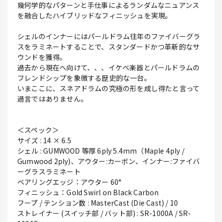
幾何学的なパターンと手仕事によるランダムなニュアンス
を融合したハイブリッドなフィニッシュを実現。
シェルのインナーにはパールドラム往年のファイバーグラ
スをラミネートすることで、スタンダードかつ革新的なサ
ウンドを獲得。
過去から現在へ向けて、、、イケベ楽器とパールドラムの
フレンドシップを象徴する歴史的な一台。
いまここに、スネアドラムの究極の形を成し得たと言って
過言ではありません。
＜スペック＞
サイズ : 14 × 6.5
シェル : GUMWOOD 等厚 6ply 5.4mm（Maple 4ply /
Gumwood 2ply)、アウター:カーボン、インナー:ファイバ
ーグラスラミネート
ベアリングエッジ：アウター 60°
フィニッシュ：Gold Swirl on Black Carbon
フープ / テンション数 : MasterCast (Die Cast) / 10
ストレイナー (スイッチ部 / バット部) : SR-1000A / SR-