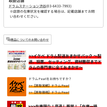
取扱店舗
ドラムステーション渋谷
(03-6433-7993)
※店頭の在庫状況を確認する場合は、記載店舗までお問
い合わせください。
商品についてのお問い合わせ
>>イケベ ドラム配送おまかせパック ～配
送、設置、セッティング、資材撤収までド
ラムの専門家に全ておまかせ～
ドラム Pearlをお持ちですか？
>>【買取実績】ドラム Pearl
>>【買取価格】ドラム Pearl
>>>在庫限り！見逃し厳禁！「在庫一掃