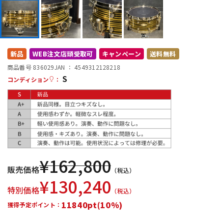
DTM オンライン納品
レコーディング機器
配信/ライブ機器
楽器アクセサリ
新品
WEB注文店頭受取可
キャンペーン
送料無料
商品番号 836029
JAN ：
4549312128218
S
中古
ヴィンテージ
コンディション
：
¥
162,800
販売価格
（税込）
¥
130,240
特別価格
（税込）
11840pt(10%)
獲得予定ポイント：