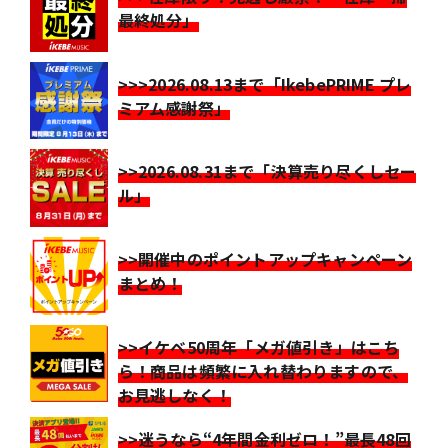
最終処分」
>>>2026.08.13まで「IkebePRIME プレ
ミアム感謝祭」
>>2026.08.31まで「決算売り尽くしセー
ル」
>>開催中のポイントアップキャンペーン
まとめ！
>>イケベ50周年「メガ値引き」はこち
ら！商品は頻繁に入れ替わりますので、
お見逃しなく！
>>迷うなら“4年間金利ゼロ！”最長48回