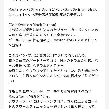
Masterworks Snare Drum 14x6.5 -Gold Swirl on Black
Carbon【イケベ楽器店創業50周年記念モデル】
[Gold Swirl on Black Carbon]
寸分違わず精緻に織り込まれたブラックカーボンクロスの
表層を自由奔放にのたうち回る金色の渦。。
パールドラムの粋を極める、Master Works スネアドラム
が登場！
この度イケベ楽器が創業50周年を迎えるにあたり、
我々の永年のパートナーであり、日本のドラムの中核、パ
ール楽器へ特別なドラムをオファー。
幾度となるやり取りを通じてたどりついた、最先端のテク
ノロジーと職人魂が交わるオリジナルの極地をご覧くださ
い！
採用した基本シェルは、パールでも非常に評価の高い
Maple/Gum ?等厚6プライ。
アウタープライにはカーボンクロス、さらに上からゴール
ドのスワールフィニッシュを施すという職人技によって、