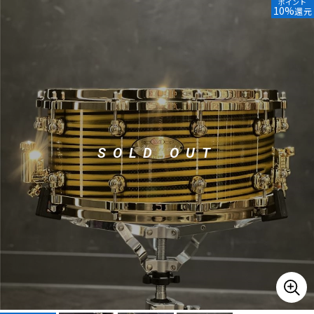
ポイント
10%
還元
ベース
ウクレレ
ドラム
パーカッション
キーボード
電子ピアノ
SOLD OUT
管楽器
その他楽器
アンプ
エフェクター
DJ機器
DTM