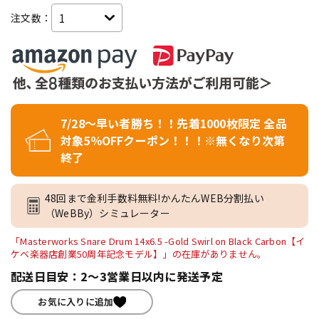
注文数：
7/28～早い者勝ち！！先着1000枚限定 全品
対象5％OFFクーポン！！！※無くなり次第
終了
48回まで金利手数料無料!かんたんWEB分割払い
（WeBBy）シミュレーター
「Masterworks Snare Drum 14x6.5 -Gold Swirl on Black Carbon【イ
ケベ楽器店創業50周年記念モデル】」の在庫がありません。
配送日目安：2～3営業日以内に発送予定
お気に入りに追加