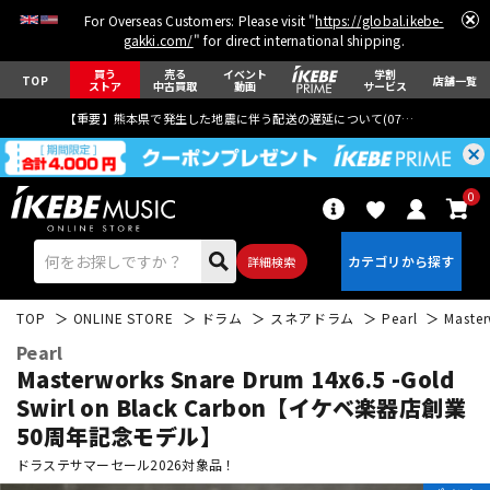
For Overseas Customers: Please visit "
https://global.ikebe-
gakki.com/
" for direct international shipping.
買う
売る
イベント
学割
TOP
店舗一覧
ストア
中古買取
動画
サービス
【重要】熊本県で発生した地震に伴う配送の遅延について(
07月29日
更新)
0
詳細検索
TOP
ONLINE STORE
ドラム
スネアドラム
Pearl
Maste
Pearl
Masterworks Snare Drum 14x6.5 -Gold
Swirl on Black Carbon【イケベ楽器店創業
50周年記念モデル】
エレキギター
アコギ/エレアコ
ドラステサマーセール2026対象品！