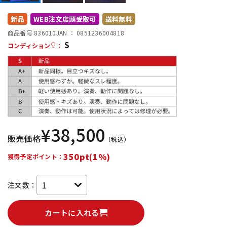
DTM オンライン納品
レコーディング機器
新品
WEB注文店頭受取可
送料無料
商品番号 836010
JAN ：
0851236004818
S
配信/ライブ機器
楽器アクセサリ
コンディション
：
中古
ヴィンテージ
¥
38,500
販売価格
（税込）
350pt(1%)
獲得予定ポイント：
注文数：
カートに入れる