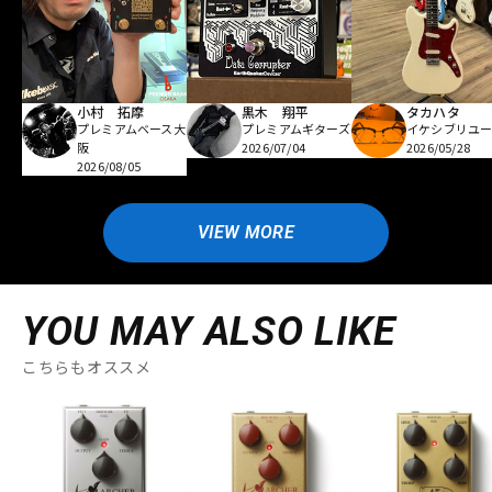
小村 拓摩
黒木 翔平
タカハタ
プレミアムベース大
プレミアムギターズ
イケシブリユー
阪
2026/07/04
2026/05/28
2026/08/05
VIEW MORE
YOU MAY ALSO LIKE
こちらもオススメ