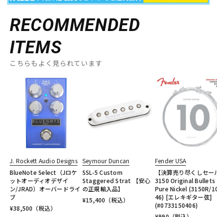
RECOMMENDED
ITEMS
こちらもよく見られています
J. Rockett Audio Designs
Seymour Duncan
Fender USA
BlueNote Select（Jロケ
SSL-5 Custom
【決算売り尽くしセー
ットオーディオデザイ
Staggered Strat 【安心
3150 Original Bullets
ン/JRAD）オーバードライ
の正規輸入品】
Pure Nickel (3150R/1
ブ
46) [エレキギター弦]
¥
15,400
（税込）
(#0733150406)
¥
38,500
（税込）
¥
990
（税込）