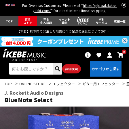
For Overseas Customers: Please visit "
https://global.ikebe-
gakki.com/
" for direct international shipping.
買う
売る
イベント
学割
TOP
店舗一覧
ストア
中古買取
動画
サービス
【重要】熊本県で発生した地震に伴う配送の遅延について(
07月29日
更新)
0
詳細検索
TOP
ONLINE STORE
エフェクター
ギター用エフェクター
J. Rockett Audio Designs
BlueNote Select
エレキギター
アコギ/エレアコ