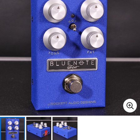
ベース
ウクレレ
ドラム
パーカッション
キーボード
電子ピアノ
管楽器
その他楽器
アンプ
エフェクター
DJ機器
DTM