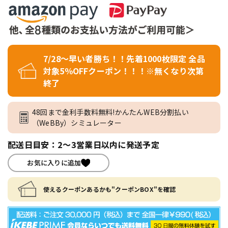
7/28～早い者勝ち！！先着1000枚限定 全品
対象5％OFFクーポン！！！※無くなり次第
終了
48回まで金利手数料無料!かんたんWEB分割払い
（WeBBy）シミュレーター
配送日目安：2～3営業日以内に発送予定
お気に入りに追加
使えるクーポンあるかも"クーポンBOX"を確認