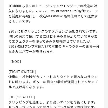
JCM800 も多くのミュージシャンやエンジニアの改造の対
象になりました。この2203MS はMarshall が現代のシーン
を前提に再設計し、改造Marshallの最終仕様として提案す
るモデルです。
2203 にもクリッピングのオプションが追加されています。
現代の音楽で使用するには若干歪み量が足りない場合があ
りエフェクターを使って歪みを増幅させていましたが、
2203MSはアンプ本体だけで本来のキャラクターのまま十分
な歪みとパワーが得られます。
【MOD】
[TIGHT SWITCH]
低音の一部帯域がカットされよりタイトで澱みないサウン
ドに鳴ります。 ギターの目立つ帯域が強調されアンサンブ
ルで抜け易くなります。
[OD I/II SWITCH]
クリッピングを追加し、より高いゲインを可能にします。
センターポジションではクリッピングがオフの状態です。