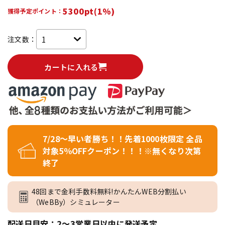
5300pt(1%)
獲得予定ポイント：
注文数：
カートに入れる
7/28～早い者勝ち！！先着1000枚限定 全品
対象5％OFFクーポン！！！※無くなり次第
終了
48回まで金利手数料無料!かんたんWEB分割払い
（WeBBy）シミュレーター
配送日目安：2～3営業日以内に発送予定