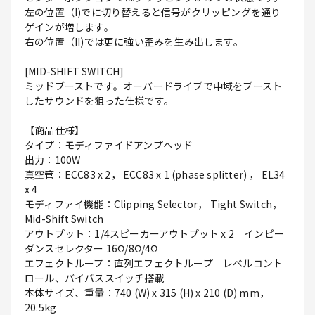
左の位置（I)でに切り替えると信号がクリッピングを通り
ゲインが増します。
右の位置（II)では更に強い歪みを生み出します。
[MID-SHIFT SWITCH]
ミッドブーストです。オーバードライブで中域をブースト
したサウンドを狙った仕様です。
【商品仕様】
タイプ：モディファイドアンプヘッド
出力：100W
真空管：ECC83 x 2， ECC83 x 1 (phase splitter) ， EL34
x 4
モディファイ機能：Clipping Selector， Tight Switch，
Mid-Shift Switch
アウトプット：1/4スピーカーアウトプット x 2 インピー
ダンスセレクター 16Ω/8Ω/4Ω
エフェクトループ：直列エフェクトループ レベルコント
ロール、バイパススイッチ搭載
本体サイズ、重量：740 (W) x 315 (H) x 210 (D) mm，
20.5kg