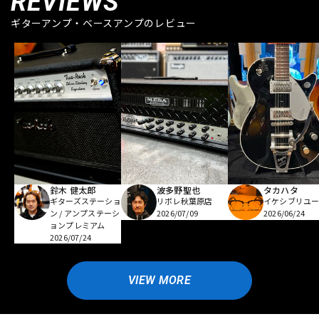
REVIEWS
ギターアンプ・ベースアンプのレビュー
鈴木 健太郎
波多野聖也
タカハタ
ギターズステーショ
リボレ秋葉原店
イケシブリユー
ン / アンプステーシ
2026/07/09
2026/06/24
ョンプレミアム
2026/07/24
VIEW MORE