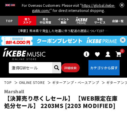
For Overseas Customers: Please visit "
https://global.ikebe-
gakki.com/
" for direct international shipping.
買う
売る
イベント
学割
TOP
店舗一覧
ストア
中古買取
動画
サービス
【重要】熊本県で発生した地震に伴う配送の遅延について(
07月29日
更新)
0
詳細検索
TOP
ONLINE STORE
ギターアンプ・ベースアンプ
ギターアン
Marshall
【決算売り尽くしセール】 【WEB限定在庫
処分セール】 2203MS [2203 MODIFIED]
エレキギター
アコギ/エレアコ