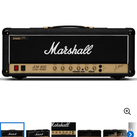
ベース
ウクレレ
ドラム
パーカッション
キーボード
電子ピアノ
管楽器
その他楽器
アンプ
エフェクター
DJ機器
DTM