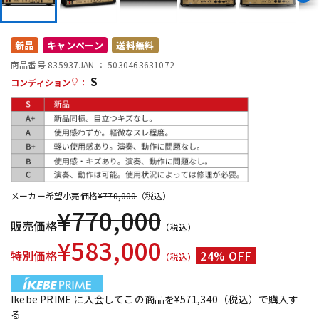
DTM オンライン納品
レコーディング機器
新品
キャンペーン
送料無料
配信/ライブ機器
楽器アクセサリ
商品番号 835937
JAN ：
5030463631072
S
コンディション
：
中古
ヴィンテージ
メーカー希望小売価格
¥
770,000
（税込）
¥
770,000
販売価格
（税込）
¥
583,000
特別価格
24% OFF
（税込）
Ikebe PRIME に入会してこの商品を¥571,340（税込）で購入す
る