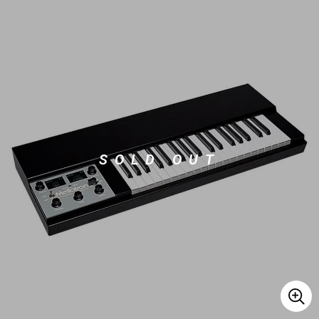
ベース
ウクレレ
ドラム
パーカッション
キーボード
電子ピアノ
SOLD OUT
管楽器
その他楽器
アンプ
エフェクター
DJ機器
DTM