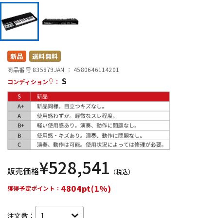
DTM オンライン納品
レコーディング機器
配信/ライブ機器
楽器アクセサリ
新品
送料無料
商品番号 835879
JAN ：
4580646114201
中古
ヴィンテージ
S
コンディション
：
¥
528,541
販売価格
（税込）
4804pt(1%)
獲得予定ポイント：
注文数：