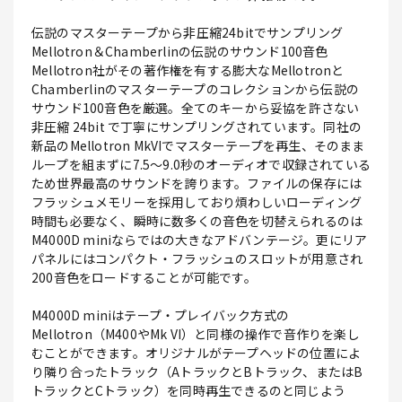
伝説のマスターテープから非圧縮24bitでサンプリング
Mellotron＆Chamberlinの伝説のサウンド100音色
Mellotron社がその著作権を有する膨大なMellotronと
Chamberlinのマスターテープのコレクションから伝説の
サウンド100音色を厳選。全てのキーから妥協を許さない
非圧縮 24bit で丁寧にサンプリングされています。同社の
新品のMellotron MkVIでマスターテープを再生、そのまま
ループを組まずに7.5～9.0秒のオーディオで収録されている
ため世界最高のサウンドを誇ります。ファイルの保存には
フラッシュメモリーを採用しており煩わしいローディング
時間も必要なく、瞬時に数多くの音色を切替えられるのは
M4000D miniならではの大きなアドバンテージ。更にリア
パネルにはコンパクト・フラッシュのスロットが用意され
200音色をロードすることが可能です。
M4000D miniはテープ・プレイバック方式の
Mellotron（M400やMk VI）と同様の操作で音作りを楽し
むことができます。オリジナルがテープヘッドの位置によ
り隣り合ったトラック（AトラックとBトラック、またはB
トラックとCトラック）を同時再生できるのと同じよう