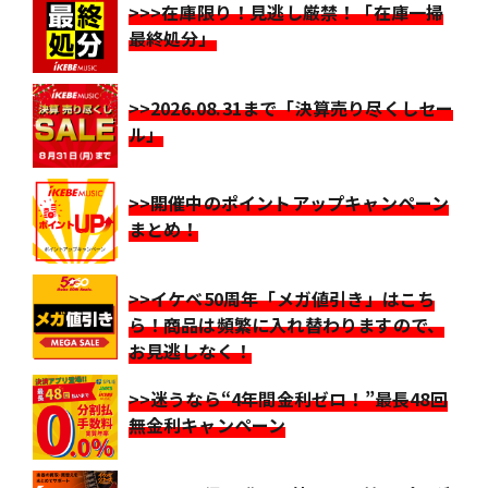
>>>在庫限り！見逃し厳禁！「在庫一掃
最終処分」
>>2026.08.31まで「決算売り尽くしセー
ル」
>>開催中のポイントアップキャンペーン
まとめ！
>>イケベ50周年「メガ値引き」はこち
ら！商品は頻繁に入れ替わりますので、
お見逃しなく！
>>迷うなら“4年間金利ゼロ！”最長48回
無金利キャンペーン