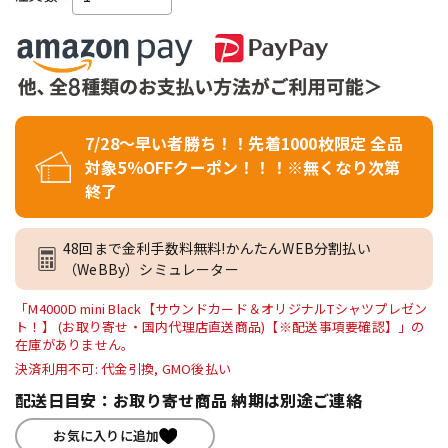
7/28～早い者勝ち！！先着1000枚限定 全品
対象5％OFFクーポン！！！※無くなり次第
終了
48回まで金利手数料無料!かんたんWEB分割払い
（WeBBy）シミュレーター
「M4000D mini Black【サウンドカード＆オリジナルTシャツプレゼン
ト！】 (お取り寄せ・国内代理店直送商品)【※配送事項要確認】」の
在庫がありません。
決済利用不可: 代金引換, GMO後払い
配送日目安：お取り寄せ商品 納期は別途ご連絡
お気に入りに追加