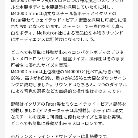
M4000Dがテープ式のメロトロンの様な風合いのクラシカ
ルな木製ボディと木製鍵盤を採用していたのに対し、
M4000D miniは頑丈なスチール製ボディとイタリアの
Fatar製セミウェイテッド・ピアノ鍵盤を採用し可搬性に優
れた設計となっています。ステージ上で一際目を引く真っ
白なボディ、Mellotron社による高品位な本物のサウンド
にオーディエンスは釘付けになるでしょう。
どこへでも簡単に移動が出来るコンパクトボディのデジタ
ル・メロトロンサウンド、鍵盤サイズ、操作性はそのまま
可搬性に優れたサイズを実現。
M4000D miniは上位機種のM4000Dと比べて奥行きが約
60%、高さが約50%、重さが約55%と大幅なダウンサイジ
ングに成功しました。サウンドはもちろん、2つのダイヤル
による音色の選択などの直感的な操作性はそのままです。
鍵盤はイタリアのFatar製セミウェイテッド・ピアノ鍵盤を
搭載しました(アフタータッチは非搭載)。ボディには頑丈
なスチールを採用し可搬性に優れたサイズと重量を実現。
どこへでも簡単に移動が出来るメロトロンです。
※バランス・ライン・アウトプットは非搭載です。