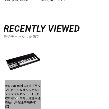
RECENTLY VIEWED
最近チェックした商品
M4000D mini Black【サウ
ンドカード＆オリジナルT
シャツプレゼント！】 (お
取り寄せ・国内代理店直送
SOLD OUT
商品)【※配送事項要確
認】