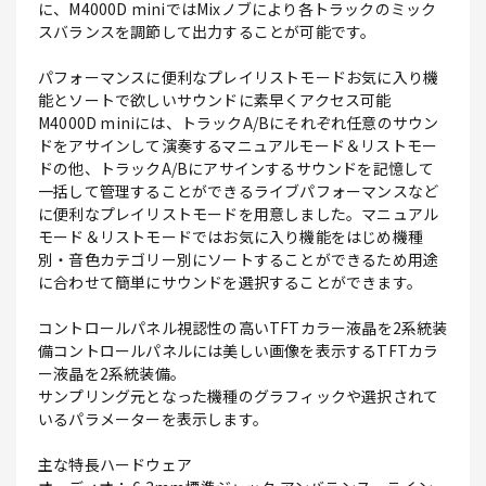
に、M4000D miniではMixノブにより各トラックのミック
スバランスを調節して出力することが可能です。
パフォーマンスに便利なプレイリストモードお気に入り機
能とソートで欲しいサウンドに素早くアクセス可能
M4000D miniには、トラックA/Bにそれぞれ任意のサウン
ドをアサインして演奏するマニュアルモード＆リストモー
ドの他、トラックA/Bにアサインするサウンドを記憶して
一括して管理することができるライブパフォーマンスなど
に便利なプレイリストモードを用意しました。マニュアル
モード＆リストモードではお気に入り機能をはじめ機種
別・音色カテゴリー別にソートすることができるため用途
に合わせて簡単にサウンドを選択することができます。
コントロールパネル視認性の高いTFTカラー液晶を2系統装
備コントロールパネルには美しい画像を表示するTFTカラ
ー液晶を2系統装備。
サンプリング元となった機種のグラフィックや選択されて
いるパラメーターを表示します。
主な特長ハードウェア