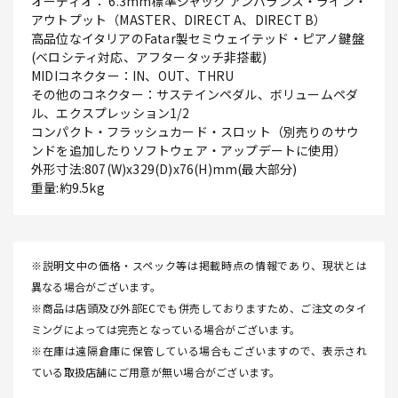
オーディオ： 6.3mm標準ジャック アンバランス・ライン・
アウトプット（MASTER、DIRECT A、DIRECT B）
高品位なイタリアのFatar製セミウェイテッド・ピアノ鍵盤
(ベロシティ対応、アフタータッチ非搭載)
MIDIコネクター：IN、OUT、THRU
その他のコネクター：サステインペダル、ボリュームペダ
ル、エクスプレッション1/2
コンパクト・フラッシュカード・スロット（別売りのサウ
ンドを追加したりソフトウェア・アップデートに使用）
外形寸法:807(W)x329(D)x76(H)mm(最大部分)
重量:約9.5kg
※説明文中の価格・スペック等は掲載時点の情報であり、現状とは
異なる場合がございます。
※商品は店頭及び外部ECでも併売しておりますため、ご注文のタイ
ミングによっては完売となっている場合がございます。
※在庫は遠隔倉庫に保管している場合もございますので、表示され
ている取扱店舗にご用意が無い場合がございます。