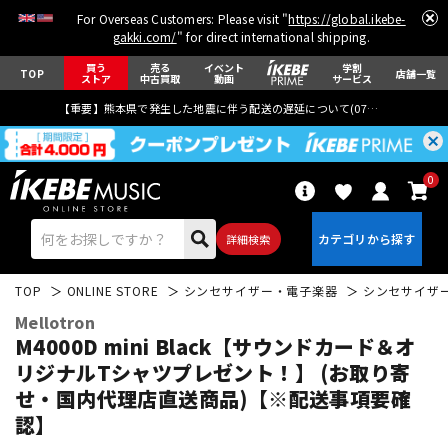
For Overseas Customers: Please visit "
https://global.ikebe-
gakki.com/
" for direct international shipping.
買う
売る
イベント
学割
TOP
店舗一覧
ストア
中古買取
動画
サービス
【重要】熊本県で発生した地震に伴う配送の遅延について(
07月29日
更新)
0
詳細検索
TOP
ONLINE STORE
シンセサイザー・電子楽器
シンセサイザ
Mellotron
M4000D mini Black【サウンドカード＆オ
リジナルTシャツプレゼント！】 (お取り寄
せ・国内代理店直送商品)【※配送事項要確
エレキギター
アコギ/エレアコ
認】