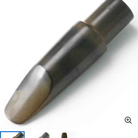
ベース
ウクレレ
ドラム
パーカッション
キーボード
電子ピアノ
管楽器
その他楽器
アンプ
エフェクター
DJ機器
DTM