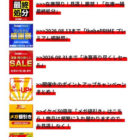
>>>在庫限り！見逃し厳禁！「在庫一掃
最終処分」
>>>2026.08.13まで「IkebePRIME プレ
ミアム感謝祭」
>>2026.08.31まで「決算売り尽くしセー
ル」
>>開催中のポイントアップキャンペーン
まとめ！
>>イケベ50周年「メガ値引き」はこち
ら！商品は頻繁に入れ替わりますので、
お見逃しなく！