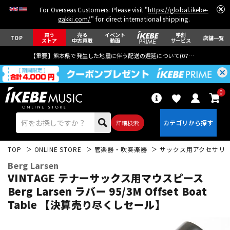
For Overseas Customers: Please visit "
https://global.ikebe-
gakki.com/
" for direct international shipping.
買う
売る
イベント
学割
TOP
店舗一覧
ストア
中古買取
動画
サービス
【重要】熊本県で発生した地震に伴う配送の遅延について(
07月29日
更新)
0
詳細検索
TOP
ONLINE STORE
管楽器・吹奏楽器
サックス用アクセサリ
Berg Larsen
VINTAGE テナーサックス用マウスピース
Berg Larsen ラバー 95/3M Offset Boat
Table 【決算売り尽くしセール】
エレキギター
アコギ/エレアコ