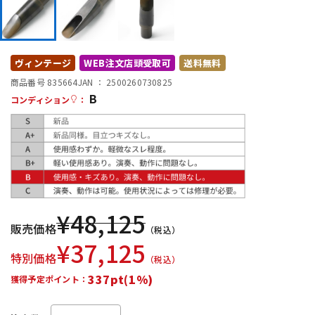
DTM オンライン納品
レコーディング機器
配信/ライブ機器
楽器アクセサリ
ヴィンテージ
WEB注文店頭受取可
送料無料
商品番号 835664
JAN ：
2500260730825
B
コンディション
：
中古
ヴィンテージ
¥
48,125
販売価格
（税込）
¥
37,125
特別価格
（税込）
337pt(1%)
獲得予定ポイント：