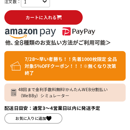
注文数：
カートに入れる
7/28～早い者勝ち！！先着1000枚限定 全品
対象5％OFFクーポン！！！※無くなり次第
終了
48回まで金利手数料無料!かんたんWEB分割払い
（WeBBy）シミュレーター
配送日目安：通常3～4営業日以内に発送予定
お気に入りに追加