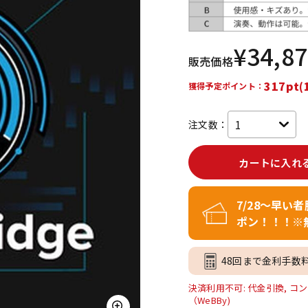
DTM オンラ
レコーディン
イン納品
グ機器
¥
34,8
販売価格
ジ
317pt(
獲得予定ポイント：
注文数：
カートに入れ
7/28～早い
ポン！！！※
48回まで金利手数
決済利用不可: 代金引換, コン
（WeBBy)