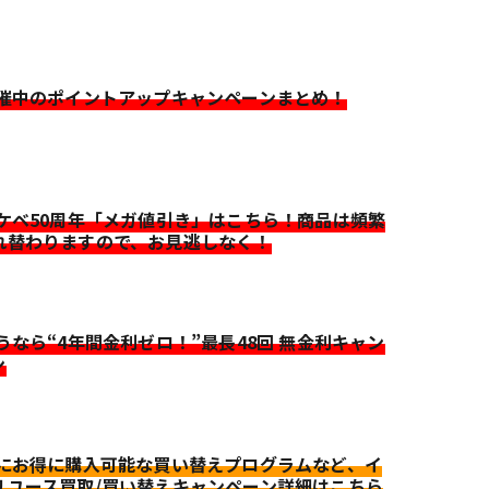
開催中のポイントアップキャンペーンまとめ！
イケベ50周年「メガ値引き」はこちら！商品は頻繁
れ替わりますので、お見逃しなく！
迷うなら“4年間金利ゼロ！”最長48回 無金利キャン
ン
更にお得に購入可能な買い替えプログラムなど、イ
リユース買取/買い替えキャンペーン詳細はこちら