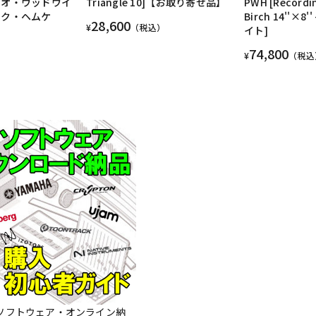
リオ・ウッドウイ
Triangle 10]【お取り寄せ品】
PWH [Recordi
ック・ヘムケ
Birch 14''×8
28,600
¥
（税込）
イト]
74,800
¥
（税込
Mソフトウェア・オンライン納