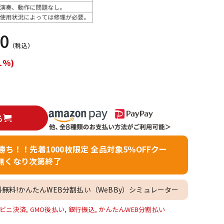
配信/ライブ
楽器アクセサ
機器
リ
70
（税込）
1%)
る
者勝ち！！先着1000枚限定 全品対象5％OFFクー
無くなり次第終了
料無料!かんたんWEB分割払い（WeBBy）シミュレーター
ビニ決済, GMO後払い, 銀行振込, かんたんWEB分割払い