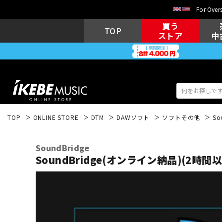
For Overs
買う
TOP
ストア
中
TOP
ONLINE STORE
DTM
DAWソフト
ソフトその他
So
アコギ/エレ
エレキギター
アコ
SoundBridge
SoundBridge(オンライン納品)(2時間
キーボード
電子ピアノ