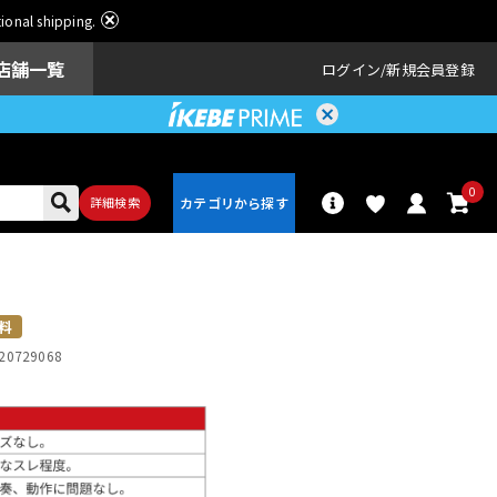
ational shipping.
店舗一覧
ログイン
新規会員登録
0
詳細検索
パーカッショ
ドラム
ン
料
20729068
アンプ
エフェクター