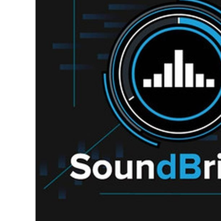
DJ機器
DTM
中古
ヴィンテー