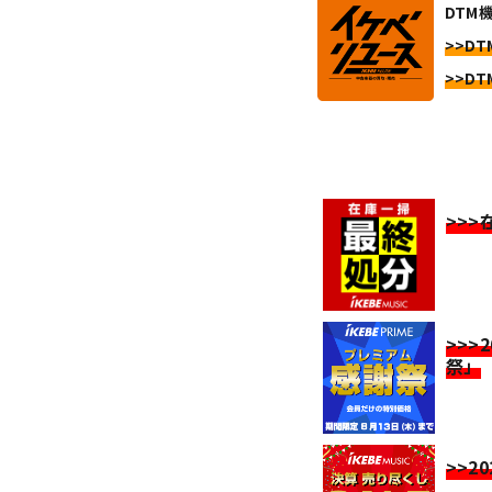
DTM
>>DT
>>DT
>>
>>>
祭」
>>2