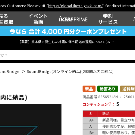
eas Customers: Please visit "
https://global.ikebe-gakki.com/
" for direct intern
売る
イベント
学割
古買取
動画
サービス
【重要】熊本県で発生した地震に伴う配送の遅延について(
07月29日
更新)
undBridge
SoundBridge(オンライン納品)(2時間以内に納品)
ベース
ウクレレ
新品
動画あり
送料無
以内に納品)
商品番号 835652
JAN ：
25001
S
コンディション
：
管楽器
その他楽器