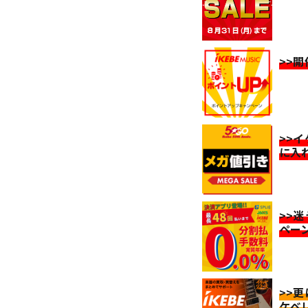
>>
>>
に入
>>
ペー
>>
ケベ