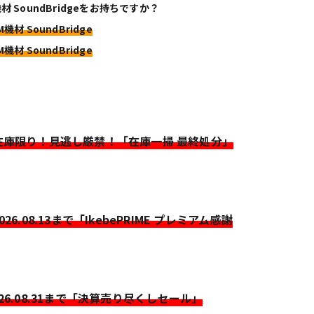
機材 SoundBridgeをお持ちですか？
M機材 SoundBridge
M機材 SoundBridge
>在庫限り！見逃し厳禁！「在庫一掃 最終処分」
2026.08.13まで「IkebePRIME プレミアム感謝
026.08.31まで「決算売り尽くしセール」