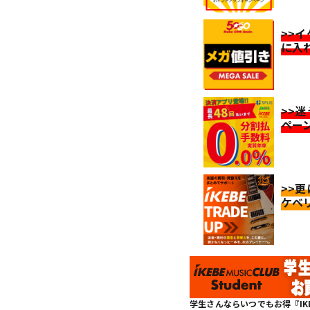
>>
に入
>>
ペー
>>
ケベ
学生さんならいつでもお得『IKEBE 