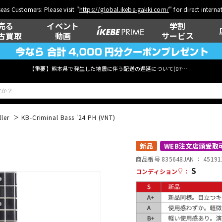
eas Customers: Please visit "
https://global.ikebe-gakki.com/
" for direct intern
売る
イベント
学割
古買取
動画
サービス
【重要】熊本県で発生した地震に伴う配送の遅延について(
07月29日
更新)
ller
KB-Criminal Bass '24 PH (VNT)
ベース
ウクレレ
新品
WEB注文店頭受取
商品番号 835648
JAN ：
45191
S
コンディション
：
管楽器
その他楽器