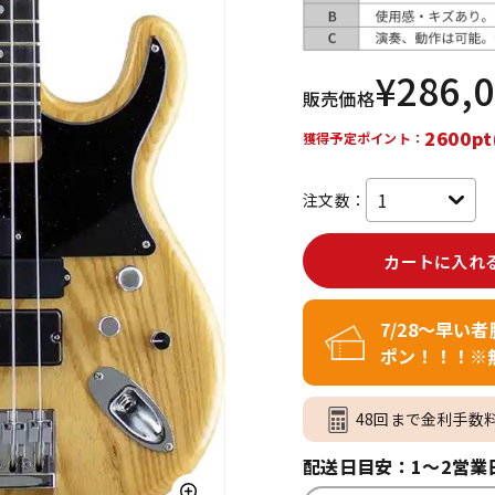
DTM オンラ
レコーディン
イン納品
グ機器
¥
286,
販売価格
ジ
2600pt
獲得予定ポイント：
注文数：
カートに入れ
7/28～早い
ポン！！！※
48回まで金利手数
配送日目安：1～2営業