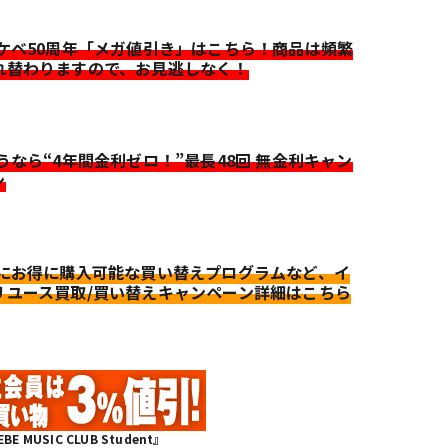
イケベ50周年「メガ値引き」はこちら！商品は頻繁
れ替わりますので、お見逃しなく！
迷うなら“4年間金利ゼロ！”最長48回 無金利キャン
ン
更にお得に購入可能な買い替えプログラムなど、イ
リユース買取/買い替えキャンペーン詳細はこちら
MUSIC CLUB Student』