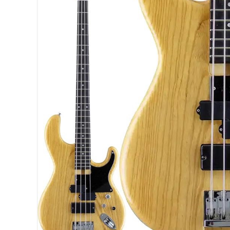
DJ機器
DTM
中古
ヴィンテー