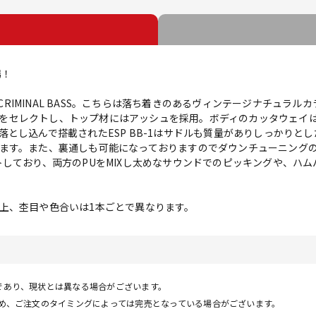
場！
B-CRIMINAL BASS。こちらは落ち着きのあるヴィンテージナチュラ
イプルをセレクトし、トップ材にはアッシュを採用。ボディのカッタウェ
とし込んで搭載されたESP BB-1はサドルも質量がありしっかりと
ます。また、裏通しも可能になっておりますのでダウンチューニング
トしており、両方のPUをMIXし太めなサウンドでのピッキングや、ハ
上、杢目や色合いは1本ごとで異なります。
であり、現状とは異なる場合がございます。
ため、ご注文のタイミングによっては完売となっている場合がございます。