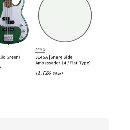
REMO
lic Green)
314SA [Snare Side
Ambassador 14 / Flat Type]
）
2,728
¥
（税込）