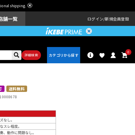
ational shipping.
店舗一覧
ログイン
新規会員登録
0
詳細検索
パーカッショ
ドラム
ン
可
送料無料
10008678
アンプ
エフェクター