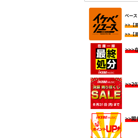
ベース
>>【買
>>【買
>>
>>2
>>