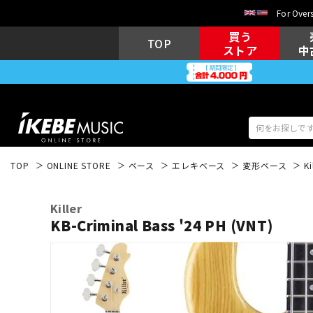
For Overs
買う
TOP
ストア
中
TOP
ONLINE STORE
ベース
エレキベース
変形ベース
Ki
アコギ/エレ
エレキギター
アコ
Killer
KB-Criminal Bass '24 PH (VNT)
キーボード
電子ピアノ