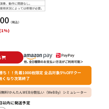
配信/ライブ
楽器アクセサ
機器
リ
000
（税込）
(1%)
る
者勝ち！！先着1000枚限定 全品対象5％OFFクー
無くなり次第終了
料無料!かんたんWEB分割払い（WeBBy）シミュレーター
日以内に発送予定