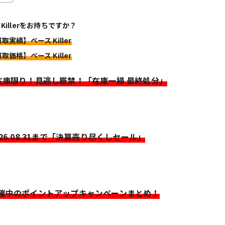
 Killerをお持ちですか？
取実績】ベース Killer
取価格】ベース Killer
>在庫限り！見逃し厳禁！「在庫一掃 最終処分」
026.08.31まで「決算売り尽くしセール」
開催中のポイントアップキャンペーンまとめ！