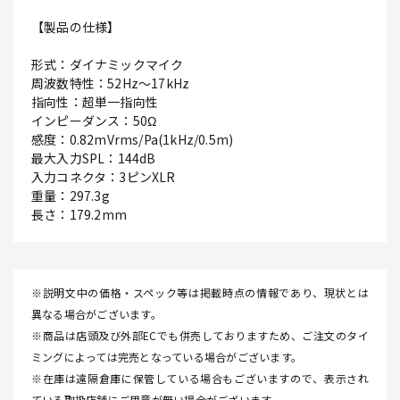
【製品の仕様】
形式：ダイナミックマイク
周波数特性：52Hz～17kHz
指向性：超単一指向性
インピーダンス：50Ω
感度：0.82mVrms/Pa(1kHz/0.5m)
最大入力SPL：144dB
入力コネクタ：3ピンXLR
重量：297.3g
長さ：179.2mm
※説明文中の価格・スペック等は掲載時点の情報であり、現状とは
異なる場合がございます。
※商品は店頭及び外部ECでも併売しておりますため、ご注文のタイ
ミングによっては完売となっている場合がございます。
※在庫は遠隔倉庫に保管している場合もございますので、表示され
ている取扱店舗にご用意が無い場合がございます。