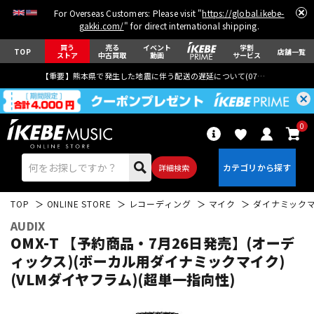
For Overseas Customers: Please visit "
https://global.ikebe-
gakki.com/
" for direct international shipping.
買う
売る
イベント
学割
TOP
店舗一覧
ストア
中古買取
動画
サービス
【重要】熊本県で発生した地震に伴う配送の遅延について(
07月29日
更新)
0
詳細検索
TOP
ONLINE STORE
レコーディング
マイク
ダイナミック
AUDIX
OMX-T 【予約商品・7月26日発売】(オーデ
ィックス)(ボーカル用ダイナミックマイク)
(VLMダイヤフラム)(超単一指向性)
エレキギター
アコギ/エレアコ