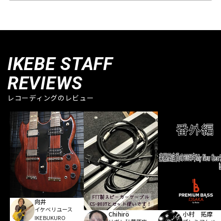
IKEBE STAFF
REVIEWS
レコーディングのレビュー
向井
イケベリユース
Chihirö
小村 拓摩
IKEBUKURO