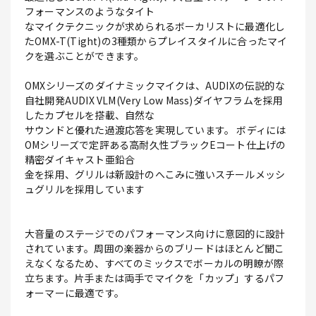
フォーマンスのようなタイト
なマイクテクニックが求められるボーカリストに最適化し
たOMX-T(Tight)の3種類からプレイスタイルに合ったマイ
クを選ぶことができます。
OMXシリーズのダイナミックマイクは、AUDIXの伝説的な
自社開発AUDIX VLM(Very Low Mass)ダイヤフラムを採用
したカプセルを搭載、自然な
サウンドと優れた過渡応答を実現しています。 ボディには
OMシリーズで定評ある高耐久性ブラックEコート仕上げの
精密ダイキャスト亜鉛合
金を採用、グリルは新設計のへこみに強いスチールメッシ
ュグリルを採用しています
大音量のステージでのパフォーマンス向けに意図的に設計
されています。周囲の楽器からのブリードはほとんど聞こ
えなくなるため、すべてのミックスでボーカルの明瞭が際
立ちます。片手または両手でマイクを「カップ」するパフ
ォーマーに最適です。