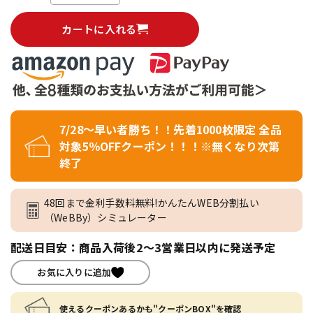
カートに入れる
7/28～早い者勝ち！！先着1000枚限定 全品
対象5％OFFクーポン！！！※無くなり次第
終了
48回まで金利手数料無料!かんたんWEB分割払い
（WeBBy）シミュレーター
配送日目安：商品入荷後2～3営業日以内に発送予定
お気に入りに追加
使えるクーポンあるかも"クーポンBOX"を確認