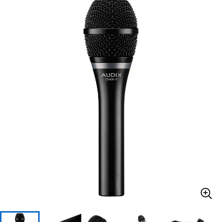
ベース
ウクレレ
ドラム
パーカッション
キーボード
電子ピアノ
管楽器
その他楽器
アンプ
エフェクター
DJ機器
DTM