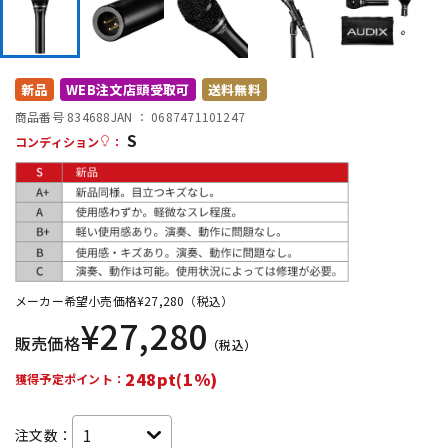
DTM オンライン納品
レコーディング機器
配信/ライブ機器
楽器アクセサリ
新品
WEB注文店頭受取可
送料無料
商品番号 834688
JAN ：
0687471101247
S
コンディション
：
中古
ヴィンテージ
メーカー希望小売価格
¥
27,280
（税込）
¥
27,280
販売価格
（税込）
248pt(1%)
獲得予定ポイント：
注文数：