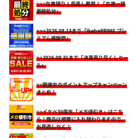
>>>在庫限り！見逃し厳禁！「在庫一掃
最終処分」
>>>2026.08.13まで「IkebePRIME プレ
ミアム感謝祭」
>>2026.08.31まで「決算売り尽くしセー
ル」
>>開催中のポイントアップキャンペーン
まとめ！
>>イケベ50周年「メガ値引き」はこち
ら！商品は頻繁に入れ替わりますので、
お見逃しなく！