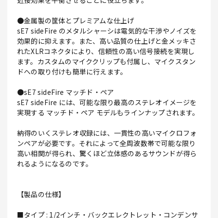
近接効果を平衡させることに役立ちます。
●金属製の筐体とプレミアムな仕上げ
sE7 sideFire のメタルシャーシは電気的な干渉やノイズを
効果的に抑えます。また、高い品質の仕上げと金メッキさ
れたXLRコネクタにより、信頼性の高い信号接続を実現し
ます。カスタムのマイククリップも付属し、マイクスタン
ドへの取り付けも簡単に行えます。
●sE7 sideFire マッチド・ペア
sE7 sideFire には、可能な限り最高のステレオイメージを
実現する マッチド・ペア モデルもラインナップされます。
納得のいくステレオ収録には、一貫性の高いマイクロフォ
ンペアが必要です。それによって全周波数帯で可能な限り
高い相関が得られ、驚くほど立体感のあるサウンドが得ら
れるようになるのです。
【製品の仕様】
■タイプ : 1/2インチ・バックエレクトレット・コンデンサ