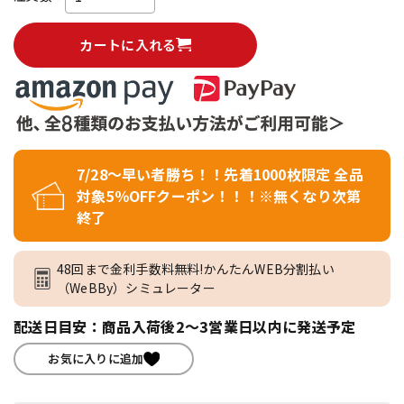
カートに入れる
7/28～早い者勝ち！！先着1000枚限定 全品
対象5％OFFクーポン！！！※無くなり次第
終了
48回まで金利手数料無料!かんたんWEB分割払い
（WeBBy）シミュレーター
配送日目安：商品入荷後2～3営業日以内に発送予定
お気に入りに追加