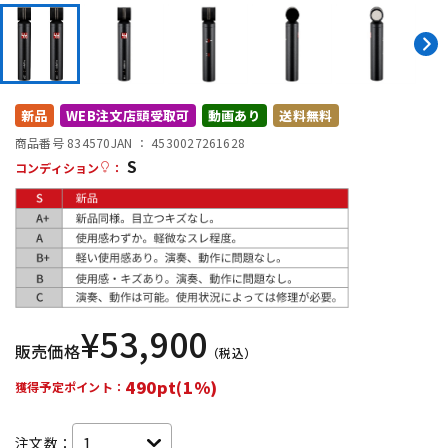
DTM オンライン納品
レコーディング機器
配信/ライブ機器
楽器アクセサリ
新品
WEB注文店頭受取可
動画あり
送料無料
商品番号 834570
JAN ：
4530027261628
中古
ヴィンテージ
S
コンディション
：
¥
53,900
販売価格
（税込）
490pt(1%)
獲得予定ポイント：
注文数：