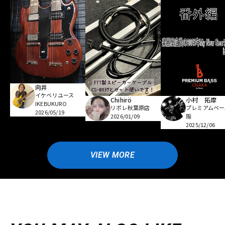
向井
イケベリユース
Chihirö
小村 拓摩
IKEBUKURO
リボレ秋葉原店
プレミアムベー
2026/05/19
2026/01/09
阪
2025/12/06
VIEW MORE