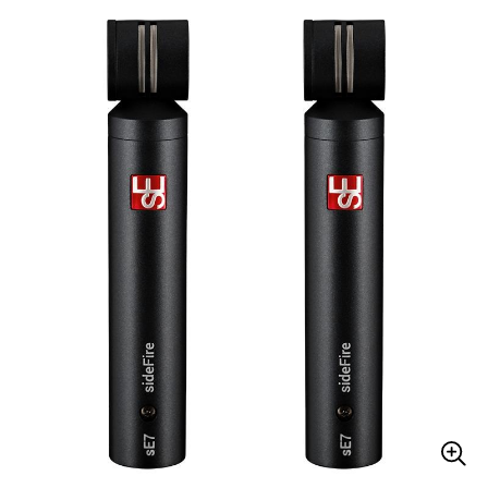
ベース
ウクレレ
ドラム
パーカッション
キーボード
電子ピアノ
管楽器
その他楽器
アンプ
エフェクター
DJ機器
DTM