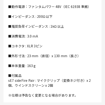
■動作電源：ファンタムパワー 48V（IEC 61938 準拠）
■インピーダンス : 200Ω 以下
■推奨負荷インピーダンス : 1kΩ 以上
■消費電流 : 3.0 mA
■コネクタ : XLR 3ピン
■外形寸法 : 23 mm（直径）x 130 mm（長さ）
■本体重量 : 163 g
■付属品
sE7 sideFire Pair : マイククリップ（変換ネジ付き）x 2
個、ウインドスクリーン x 2個
※仕様は予告なく変更となる場合があります。