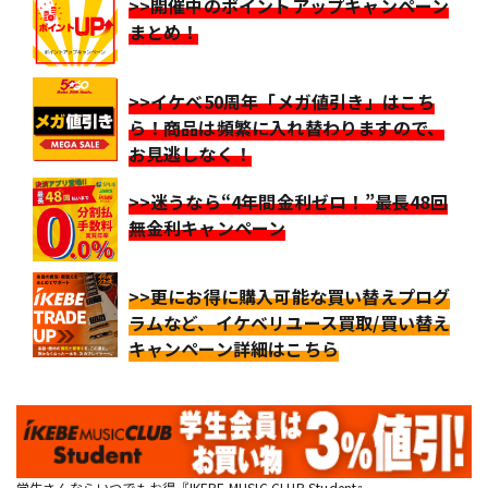
>>開催中のポイントアップキャンペーン
まとめ！
>>イケベ50周年「メガ値引き」はこち
ら！商品は頻繁に入れ替わりますので、
お見逃しなく！
>>迷うなら“4年間金利ゼロ！”最長48回
無金利キャンペーン
>>更にお得に購入可能な買い替えプログ
ラムなど、イケベリユース買取/買い替え
キャンペーン詳細はこちら
学生さんならいつでもお得『IKEBE MUSIC CLUB Student』