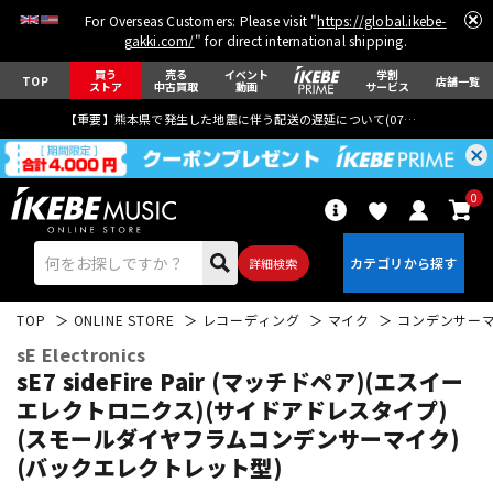
For Overseas Customers: Please visit "
https://global.ikebe-
gakki.com/
" for direct international shipping.
買う
売る
イベント
学割
TOP
店舗一覧
ストア
中古買取
動画
サービス
【重要】熊本県で発生した地震に伴う配送の遅延について(
07月29日
更新)
0
詳細検索
TOP
ONLINE STORE
レコーディング
マイク
コンデンサー
sE Electronics
sE7 sideFire Pair (マッチドペア)(エスイー
エレクトロニクス)(サイドアドレスタイプ)
(スモールダイヤフラムコンデンサーマイク)
エレキギター
アコギ/エレアコ
(バックエレクトレット型)