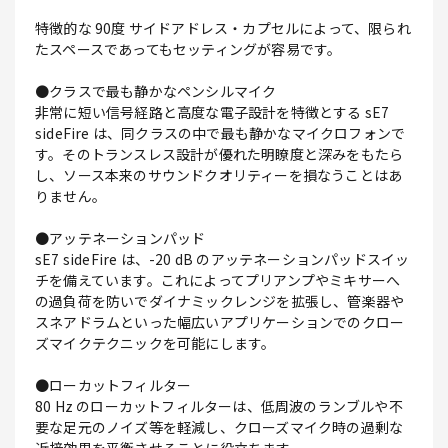
特徴的な 90度 サイドアドレス・カプセルによって、限られ
たスペースであってもセッティングが容易です。
●クラスで最も静かなペンシルマイク
非常に短い信号経路と高度な電子設計を特徴とする sE7
sideFire は、同クラスの中で最も静かなマイクロフォンで
す。そのトランスレス設計が優れた明瞭度と深みをもたら
し、ソース本来のサウンドクオリティーを損なうことはあ
りません。
●アッテネーションパッド
sE7 sideFire は、-20 dB のアッテネーションパッドスイッ
チを備えています。これによってプリアンプやミキサーへ
の過負荷を防いでダイナミックレンジを拡張し、管楽器や
スネアドラムといった幅広いアプリケーションでのクロー
ズマイクテクニックを可能にします。
●ローカットフィルター
80 Hz のローカットフィルターは、低周波のランブルや不
要な足元のノイズ等を軽減し、クローズマイク時の過剰な