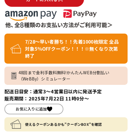
7/28～早い者勝ち！！先着1000枚限定 全品
対象5％OFFクーポン！！！※無くなり次第
終了
48回まで金利手数料無料!かんたんWEB分割払い
（WeBBy）シミュレーター
配送日目安：通常3～4営業日以内に発送予定
販売期間：2025年7月22日 11時0分～
お気に入りに追加
使えるクーポンあるかも"クーポンBOX"を確認