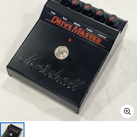
ベース
ウクレレ
ドラム
パーカッション
キーボード
電子ピアノ
管楽器
その他楽器
アンプ
エフェクター
DJ機器
DTM