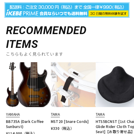
RECOMMENDED
ITEMS
こちらもよく見られています
YAMAHA
TAMA
TAMA
BB735A (Dark Coffee
MST20 [Snare Cords]
HTS5BCNST [1st Cha
Sunburst)
Glide Rider Cloth To
¥
330
（税込）
Seat]【お取り寄せ品
¥
114,000
（税込）