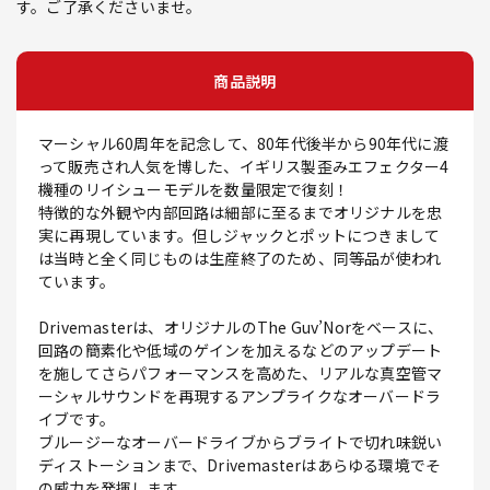
す。ご了承くださいませ。
商品説明
マーシャル60周年を記念して、80年代後半から90年代に渡
って販売され人気を博した、イギリス製歪みエフェクター4
機種のリイシューモデルを数量限定で復刻！
特徴的な外観や内部回路は細部に至るまでオリジナルを忠
実に再現しています。但しジャックとポットにつきまして
は当時と全く同じものは生産終了のため、同等品が使われ
ています。
Driveｍasterは、オリジナルのThe Guv’Norをベースに、
回路の簡素化や低域のゲインを加えるなどのアップデート
を施してさらパフォーマンスを高めた、リアルな真空管マ
ーシャルサウンドを再現するアンプライクなオーバードラ
イブです。
ブルージーなオーバードライブからブライトで切れ味鋭い
ディストーションまで、Drivemasterはあらゆる環境でそ
の威力を発揮します。