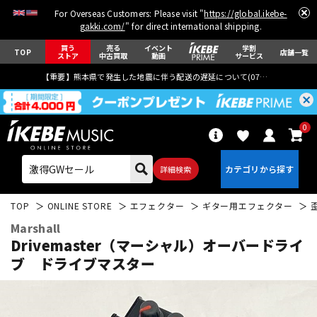
For Overseas Customers: Please visit "
https://global.ikebe-
gakki.com/
" for direct international shipping.
買う
売る
イベント
学割
TOP
店舗一覧
ストア
中古買取
動画
サービス
【重要】熊本県で発生した地震に伴う配送の遅延について(
07月29日
更新)
0
詳細検索
TOP
ONLINE STORE
エフェクター
ギター用エフェクター
Marshall
Drivemaster（マーシャル）オーバードライ
ブ ドライブマスター
エレキギター
アコギ/エレアコ