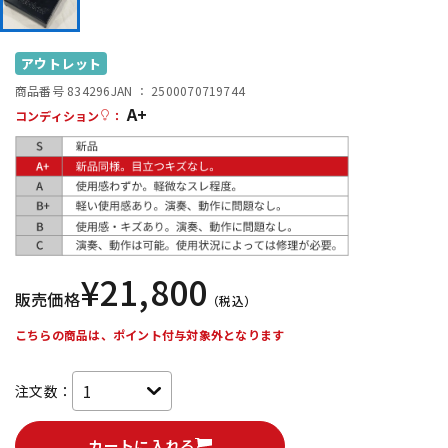
DTM オンライン納品
レコーディング機器
アウトレット
配信/ライブ機器
楽器アクセサリ
商品番号 834296
JAN ：
2500070719744
A+
コンディション
：
中古
ヴィンテージ
¥
21,800
販売価格
（税込）
こちらの商品は、ポイント付与対象外となります
注文数：
カートに入れる