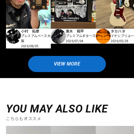
小村 拓摩
黒木 翔平
タカハタ
プレミアムベース大
プレミアムギターズ
イケシブリユー
阪
2026/07/04
2026/05/28
2026/08/05
VIEW MORE
YOU MAY ALSO LIKE
こちらもオススメ