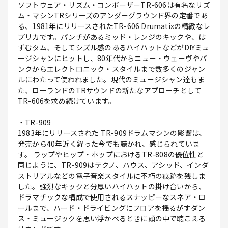
ソフトウェア・リズム・コンポーザーTR-606は有名なリズ
ム・マシンTRシリーズのアンダーグラウンド界の定番であ
る、1981年にリリースされたTR-606 Drumatixの精緻なレ
プリカです。パンチがあるミッド・レンジのキックや、は
ずむタム、そしてシズル感のあるハイハットなどがDIYミュ
ージシャンにヒットし、80年代からニュー・ウェーヴやパ
ンクからエレクトロニック・スタイルまで数多くのジャン
ルにわたって使われました。現代のミュージシャン達もま
た、ローランドのTRサウンドの新たなアプローチとして
TR-606を求め続けています。
・TR-909
1983年にリリースされた TR-909ドラムマシンの影響は、
発売から40年近く経った今でも聴かれ、感じられていま
す。 ラップやヒップ・ホップにおけるTR-808の優位性と
同じように、TR-909はテクノ、ハウス、アシッド、インダ
ストリアルなどの電子音楽スタイルに不朽の痕跡を残しま
した。強烈なキックと分厚いハイハットの掛け合いから、
ドラマチックな構成で使用されるスナッピーなスネア・ロ
ールまで、ハード・ドライビングにフロアを揺るがすダン
ス・ミュージックを思い浮かべるときに頭の中で聴こえる