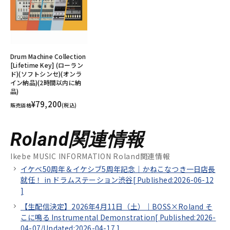
Drum Machine Collection
[Lifetime Key] (ローラン
ド)(ソフトシンセ)(オンラ
イン納品)(2時間以内に納
品)
¥79,200
販売価格
(税込)
Roland関連情報
Ikebe MUSIC INFORMATION Roland関連情報
イケベ50周年＆イケシブ5周年記念｜かねこなつき一日店長
就任！ in ドラムステーション渋谷[
Published:2026-06-12
]
【生配信決定】2026年4月11日（土）｜BOSS×Roland そ
こに鳴る Instrumental Demonstration[
Published:2026-
04-07/
Updated:2026-04-17
]