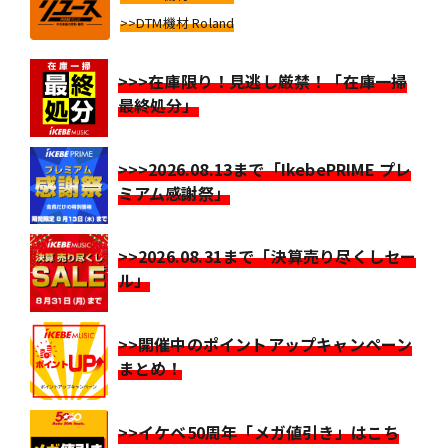
>>DTM機材 Roland
>>>在庫限り！見逃し厳禁！「在庫一掃
最終処分」
>>>2026.08.13まで「IkebePRIME プレ
ミアム感謝祭」
>>2026.08.31まで「決算売り尽くしセー
ル」
>>開催中のポイントアップキャンペーン
まとめ！
>>イケベ50周年「メガ値引き」はこち