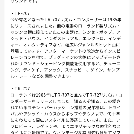
サウンドです。
・TR-707
今や有名となったTR-707リズム・コンポーザーは 1985年
にリリースされました。他の定番のローランド製リズム・
マシンの横に控えていたこの楽器は、シンセ・ポップ、ア
シッド・ハウス、インダストリアル、エレクトロ、インデ
ィー、オルタナティブなど、幅広いジャンルのヒット曲に
登場しています。アフターマーケットの改造からインスピ
レーションを得て、プラグ・インの大幅にアップデートさ
れたサウンド・シェーピング機能を使用すると、チューニ
ング、ディケイ、アタック、スナッピー、ゲイン、サンプ
ル・レートなどを調整できます。
・TR-727
ローランドは1985年にTR-707と並んでTR-727リズム・コ
ンポーザーをリリースしました。知る人ぞ知る、この愛さ
れているラテン・パーカッション搭載の兄弟機は、トライ
バルやアシッド・ハウスからポップやテクノまで、何十年
にもわたって幅広いスタイルに浸透しています。また、ア
フロビート、レゲトンや、よりエキゾチックな現代的なス
タイルにも最適です。ヴィンテージな雰囲気も含めてソフ