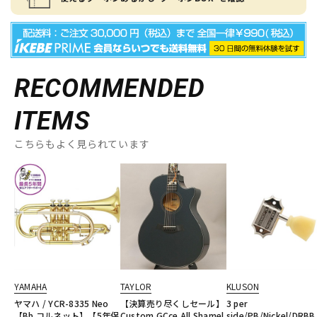
RECOMMENDED
ITEMS
こちらもよく見られています
YAMAHA
TAYLOR
KLUSON
ヤマハ / YCR-8335 Neo
【決算売り尽くしセール】
3 per
【Bb コルネット】【5年保
Custom GCce All Shamel
side/PB/Nickel/DRBB