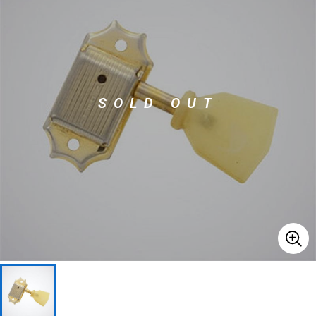
ベース
ウクレレ
ドラム
パーカッション
SOLD OUT
キーボード
電子ピアノ
管楽器
その他楽器
アンプ
エフェクター
DJ機器
DTM