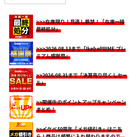
>>>在庫限り！見逃し厳禁！「在庫一掃
最終処分」
>>>2026.08.13まで「IkebePRIME プレ
ミアム感謝祭」
>>2026.08.31まで「決算売り尽くしセー
ル」
>>開催中のポイントアップキャンペーン
まとめ！
>>イケベ50周年「メガ値引き」はこち
ら！商品は頻繁に入れ替わりますので、