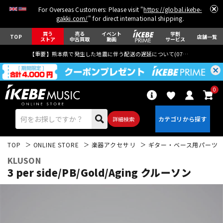
For Overseas Customers: Please visit "
https://global.ikebe-
gakki.com/
" for direct international shipping.
買う
売る
イベント
学割
TOP
店舗一覧
ストア
中古買取
動画
サービス
【重要】熊本県で発生した地震に伴う配送の遅延について(
07月29日
更新)
0
詳細検索
TOP
ONLINE STORE
楽器アクセサリ
ギター・ベース用パーツ
KLUSON
3 per side/PB/Gold/Aging クルーソン
エレキギター
アコギ/エレアコ