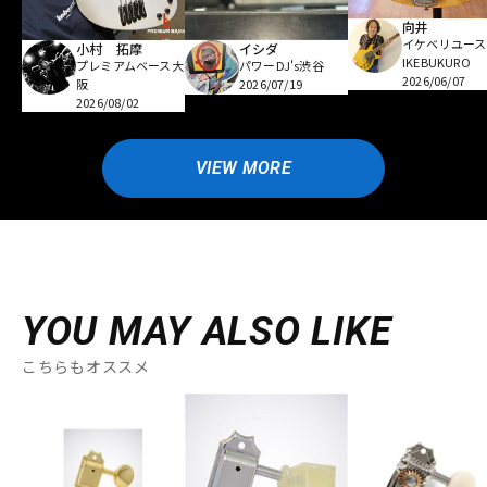
向井
イケベリユース
小村 拓摩
イシダ
IKEBUKURO
プレミアムベース大
パワーDJ's渋谷
2026/06/07
阪
2026/07/19
2026/08/02
VIEW MORE
YOU MAY ALSO LIKE
こちらもオススメ