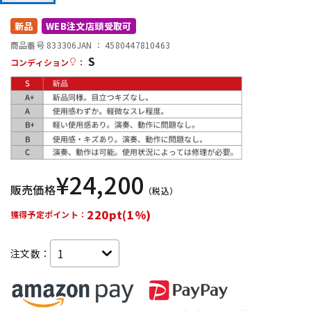
DTM オンライン納品
レコーディング機器
新品
WEB注文店頭受取可
商品番号 833306
JAN ：
4580447810463
S
配信/ライブ機器
楽器アクセサリ
コンディション
：
中古
ヴィンテージ
¥
24,200
販売価格
（税込）
220pt(1%)
獲得予定ポイント：
注文数：