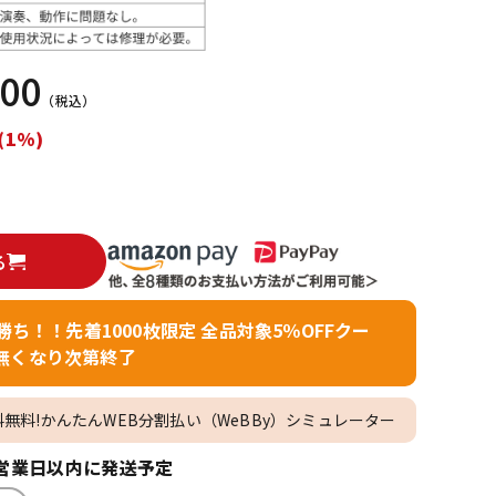
配信/ライブ
楽器アクセサ
機器
リ
000
（税込）
(1%)
る
者勝ち！！先着1000枚限定 全品対象5％OFFクー
無くなり次第終了
料無料!かんたんWEB分割払い（WeBBy）シミュレーター
営業日以内に発送予定