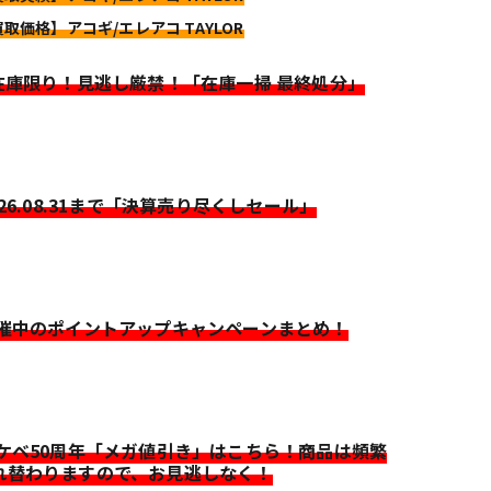
買取価格】アコギ/エレアコ TAYLOR
>在庫限り！見逃し厳禁！「在庫一掃 最終処分」
026.08.31まで「決算売り尽くしセール」
開催中のポイントアップキャンペーンまとめ！
イケベ50周年「メガ値引き」はこちら！商品は頻繁
れ替わりますので、お見逃しなく！