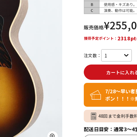
DTM オンラ
レコーディン
イン納品
グ機器
¥
255,
販売価格
ジ
2318pt
獲得予定ポイント：
注文数：
カートに入れ
7/28～早い
ポン！！！※
48回まで金利手数
配送日目安：通常3～4