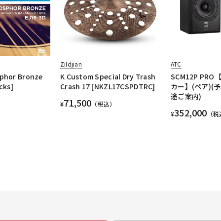
Zildjian
ATC
sphor Bronze
K Custom Special Dry Trash
SCM12P PR
cks]
Crash 17 [NKZL17CSPDTRC]
カー】(ペア)(
途ご案内)
71,500
¥
（税込）
352,000
¥
（税