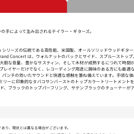
マンの手によって生み出されるテイラー・ギターズ。
an Dream シリーズの伝統である高性能、米国製、オールソリッドウッド
nd Concert は、ウォルナットのバックとサイド、スプルーストップ、
大胆な音量、豊かなサスティン、そして木材が成熟するにつれて時間
プレイヤーだけでなく、レコーディング用途に興味のある方にも最適
により、パンチの効いたサウンドと快適な感触を兼ね備えています。手頃な
Dream ファミリーに印象的なタバコサンバーストのトップカラートリート
ド、ブラックのトップパーフリング、サテンブラックのチューナーが
であり、現状とは異なる場合がございます。