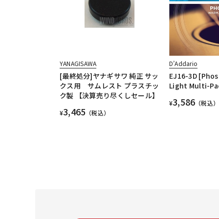
YANAGISAWA
D’Addario
[最終処分]ヤナギサワ 純正 サッ
EJ16-3D [Pho
クス用 サムレスト プラスチッ
Light Multi-Pa
ク製 【決算売り尽くしセール】
3,586
¥
（税込）
3,465
¥
（税込）