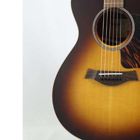
DJ機器
DTM
中古
ヴィンテー