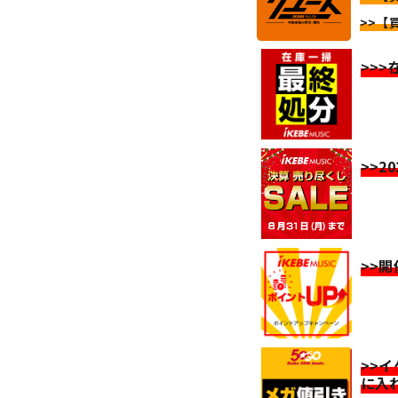
>>【
>>
>>2
>>
>>
に入