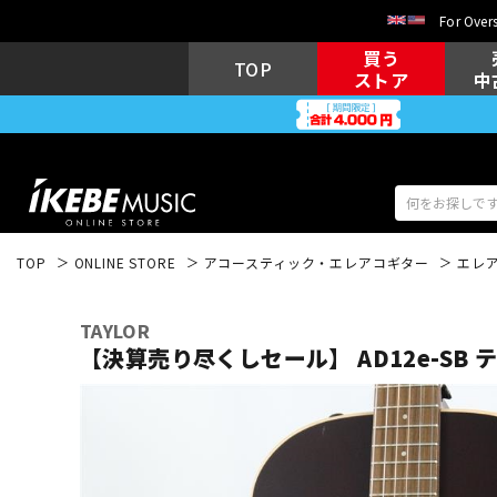
For Overs
買う
TOP
ストア
中
TOP
ONLINE STORE
アコースティック・エレアコギター
エレ
アコギ/エレ
エレキギター
アコ
TAYLOR
【決算売り尽くしセール】 AD12e-SB 
キーボード
電子ピアノ