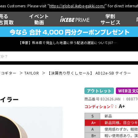
eas Customers: Please visit "
https://global.ikebe-gakki.com/
" for direct intern
売る
イベント
学割
古買取
動画
サービス
【重要】熊本県で発生した地震に伴う配送の遅延について(
07月29日
更新)
アコギター
TAYLOR
【決算売り尽くしセール】 AD12e-SB テイラー
ベース
ウクレレ
アウトレット
WEB注文
テイラー
商品番号 832626
JAN ：
08877
A+
コンディション
：
管楽器
その他楽器