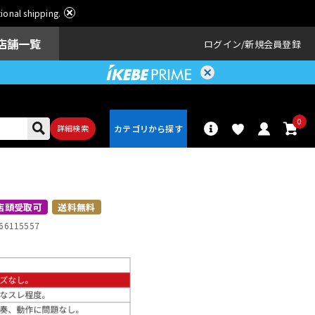
ational shipping.
店舗一覧
ログイン
新規会員登録
0
詳細検索
パーカッショ
ドラム
ン
店頭受取可
送料無料
66115557
アンプ
エフェクター