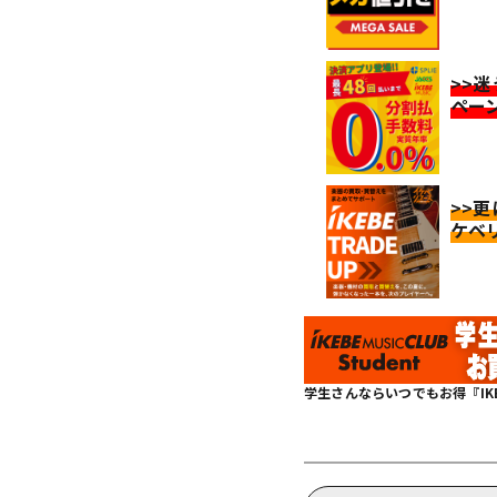
>>
ペー
>>
ケベ
学生さんならいつでもお得『IKEBE 