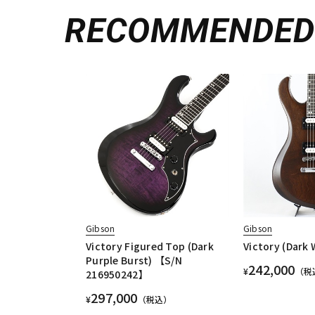
RECOMMENDE
Gibson
Gibson
Victory Figured Top (Dark
Victory (Dark 
Purple Burst) 【S/N
242,000
¥
（税
216950242】
297,000
¥
（税込）