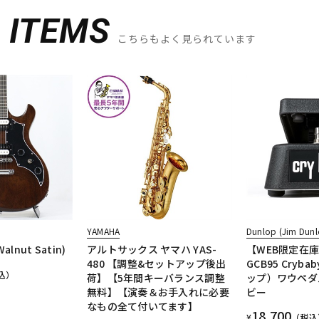
D
ITEMS
こちらもよく見られています
YAMAHA
Dunlop (Jim Dunl
Walnut Satin)
アルトサックス ヤマハ YAS-
【WEB限定在
480 【調整&セットアップ後出
GCB95 Cryb
込）
荷】【5年間キーバランス調整
ップ）ワウペダ
無料】【演奏＆お手入れに必要
ビー
なもの全て付いてます】
18,700
¥
（税込