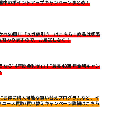
開催中のポイントアップキャンペーンまとめ！
イケベ50周年「メガ値引き」はこちら！商品は頻繁
れ替わりますので、お見逃しなく！
迷うなら“4年間金利ゼロ！”最長48回 無金利キャン
ン
更にお得に購入可能な買い替えプログラムなど、イ
リユース買取/買い替えキャンペーン詳細はこちら