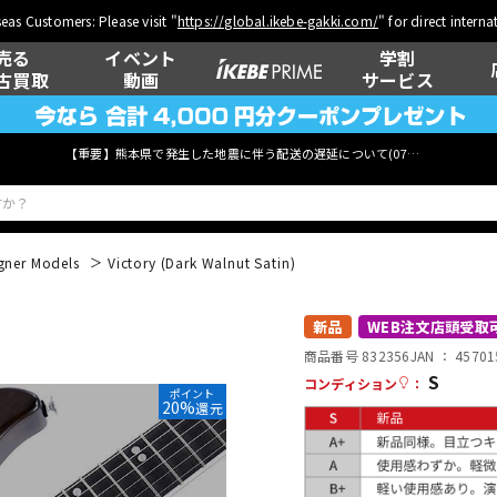
eas Customers: Please visit "
https://global.ikebe-gakki.com/
" for direct intern
売る
イベント
学割
古買取
動画
サービス
【重要】熊本県で発生した地震に伴う配送の遅延について(
07月29日
更新)
gner Models
Victory (Dark Walnut Satin)
ベース
ウクレレ
新品
WEB注文店頭受取
商品番号 832356
JAN ：
45701
S
コンディション
：
ポイント
20%
還元
管楽器
その他楽器