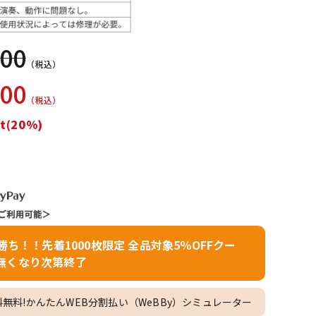
配信/ライブ
楽器アクセサ
機器
リ
700
（税込）
000
（税込）
t(20%)
者勝ち！！先着1000枚限定 全品対象5％OFFクー
無くなり次第終了
料無料!かんたんWEB分割払い（WeBBy）シミュレーター