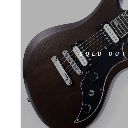
DJ機器
DTM
中古
ヴィンテー
SOLD OUT