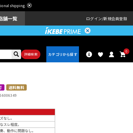
ational shipping.
店舗一覧
ログイン
新規会員登録
0
詳細検索
パーカッショ
ドラム
ン
可
送料無料
56006349
アンプ
エフェクター