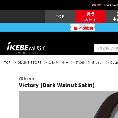
For Overs
買う
TOP
ストア
中
TOP
ONLINE STORE
エレキギター
その他
Gibson
Desi
アコギ/エレ
エレキギター
アコ
Gibson
Victory (Dark Walnut Satin)
キーボード
電子ピアノ