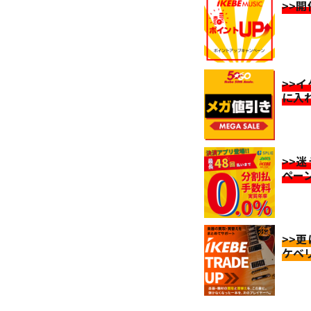
>>
>>
に入
>>
ペー
>>
ケベ