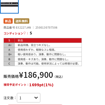
DTM オンライン納品
レコーディング機器
配信/ライブ機器
楽器アクセサリ
新品
送料無料
商品番号 832227
JAN ：
2500130707506
S
コンディション
：
中古
ヴィンテージ
¥
186,900
販売価格
（税込）
1699pt(1%)
獲得予定ポイント：
注文数：