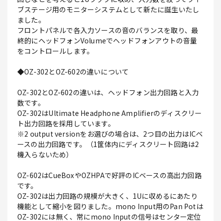
ブステージ用のモニターシステムとして新たに誕生いたし
ました。
フロントパネルで各入力ソースの音のバランスを取り、最
終的にヘッドフォンVolumeでヘッドフォンアウトの音量
をコントロールします。
◆OZ-302とOZ-602の違いについて
OZ-302とOZ-602の違いは、ヘッドフォン出力回路と入力
数です。
OZ-302はUltimate Headphone Amplifierのディスクリー
ト出力回路を採用しています。
※2 output versionをお選びの場合は、2つ目の出力はICベ
ースの出力回路です。（1筐体内にディスクリート回路は2
機入らないため）
OZ-602はCueBoxやOZHPAで好評のICベースの高出力回路
です。
OZ-302は出力回路の規模が大きく、1Uに収めるにあたり
機能として縮小を図りました。mono Input用のPan Potは
OZ-302には無く、常にmono Inputの信号はセンター定位