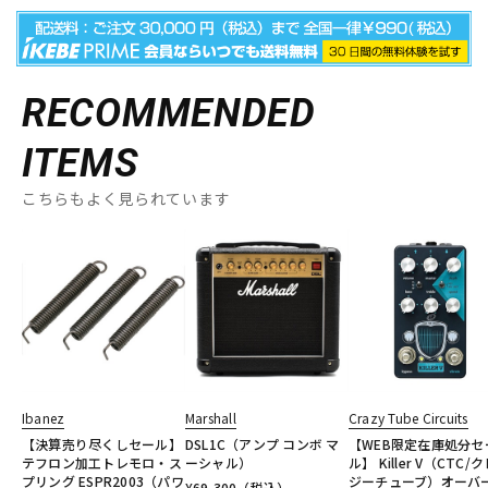
RECOMMENDED
ITEMS
こちらもよく見られています
Ibanez
Marshall
Crazy Tube Circuits
【決算売り尽くしセール】
DSL1C（アンプ コンボ マ
【WEB限定在庫処分セ
テフロン加工トレモロ・ス
ーシャル）
ル】 Killer V（CTC/
プリング ESPR2003（パワ
ジーチューブ）オーバ
¥
69,300
（税込）