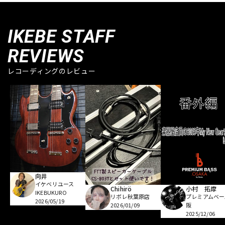
IKEBE STAFF
REVIEWS
レコーディングのレビュー
向井
イケベリユース
Chihirö
小村 拓摩
IKEBUKURO
リボレ秋葉原店
プレミアムベー
2026/05/19
2026/01/09
阪
2025/12/06