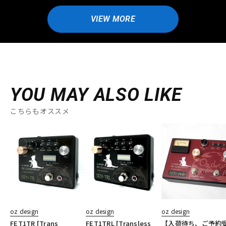
VIEW MORE
YOU MAY ALSO LIKE
こちらもオススメ
oz design
oz design
oz design
FET1TR [Trans
FET1TRL [Transless
【入荷待ち、ご予約