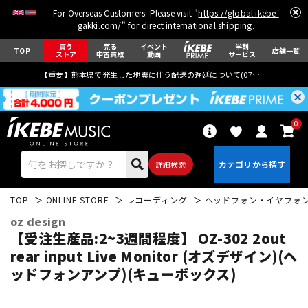
For Overseas Customers: Please visit "
https://global.ikebe-
gakki.com/
" for direct international shipping.
買う
売る
イベント
学割
TOP
店舗一覧
ストア
中古買取
動画
サービス
【重要】熊本県で発生した地震に伴う配送の遅延について(
07月29日
更新)
0
詳細検索
TOP
ONLINE STORE
レコーディング
ヘッドフォン・イヤフォ
oz design
【受注生産品:2~3週間程度】 OZ-302 2out
rear input Live Monitor (オズデザイン)(ヘ
ッドフォンアンプ)(キューボックス)
エレキギター
アコギ/エレアコ