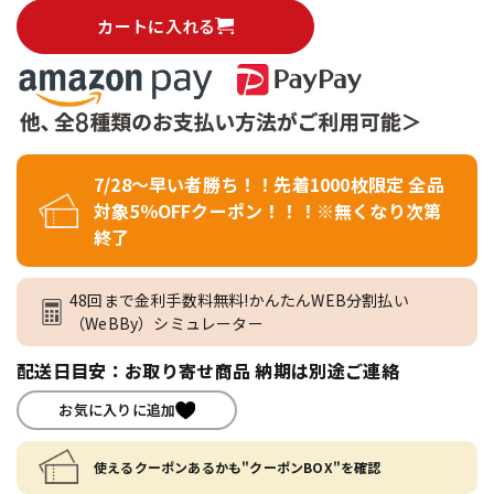
カートに入れる
7/28～早い者勝ち！！先着1000枚限定 全品
対象5％OFFクーポン！！！※無くなり次第
終了
48回まで金利手数料無料!かんたんWEB分割払い
（WeBBy）シミュレーター
配送日目安：お取り寄せ商品 納期は別途ご連絡
お気に入りに追加
使えるクーポンあるかも"クーポンBOX"を確認