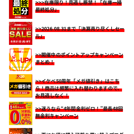
>>>在庫限り！見逃し厳禁！「在庫一掃
最終処分」
>>2026.08.31まで「決算売り尽くしセー
ル」
>>開催中のポイントアップキャンペーン
まとめ！
>>イケベ50周年「メガ値引き」はこち
ら！商品は頻繁に入れ替わりますので、
お見逃しなく！
>>迷うなら“4年間金利ゼロ！”最長48回
無金利キャンペーン