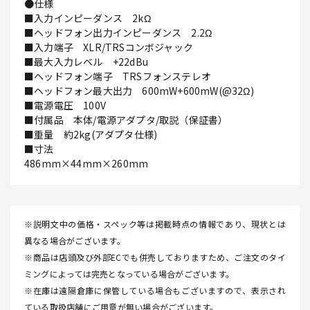
●仕様
■入力インピーダンス 2kΩ
■ヘッドフォン出力インピーダンス 2.2Ω
■入力端子 XLR/TRSコンボジャック
■最大入力レベル +22dBu
■ヘッドフォン端子 TRSフォンステレオ
■ヘッドフォン最大出力 600mW+600mW(@32Ω)
■電源電圧 100V
■付属品 本体/電源アダプタ/取説（保証書）
■重量 約2kg(アダプタ仕様)
■寸法
486mm×44mm×260mm
※説明文中の価格・スペック等は掲載時点の情報であり、現状とは
異なる場合がございます。
※商品は店頭及び外部ECでも併売しておりますため、ご注文のタイ
ミングによっては完売となっている場合がございます。
※在庫は遠隔倉庫に保管している場合もございますので、表示され
ている取扱店舗にご用意が無い場合がございます。