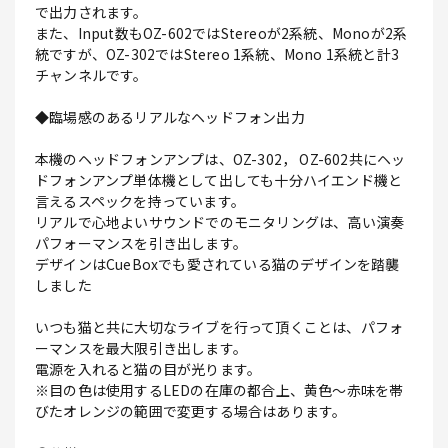
で出力されます。
また、Input数もOZ-602ではStereoが2系統、Monoが2系
統ですが、OZ-302ではStereo 1系統、Mono 1系統と計3
チャンネルです。
◆臨場感のあるリアルなヘッドフォン出力
本機のヘッドフォンアンプは、OZ-302， OZ-602共にヘッ
ドフォンアンプ単体機として出しても十分ハイエンド機と
言えるスペックを持っています。
リアルで心地よいサウンドでのモニタリングは、高い演奏
パフォーマンスを引き出します。
デザインはCueBoxでも愛されている猫のデザインを踏襲
しました
いつも猫と共に大切なライブを行って頂くことは、パフォ
ーマンスを最大限引き出します。
電源を入れると猫の目が光ります。
※目の色は使用するLEDの在庫の都合上、黄色～赤味を帯
びたオレンジの範囲で変更する場合はあります。