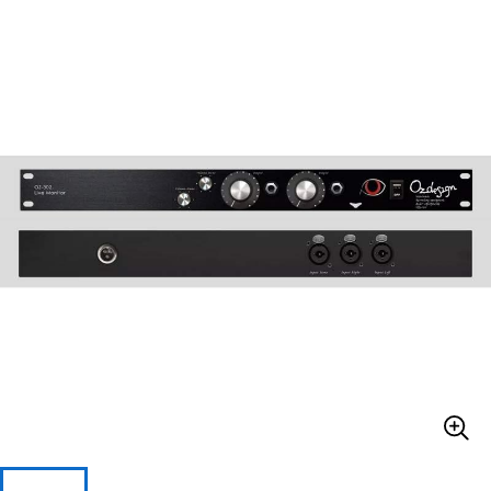
ベース
ウクレレ
ドラム
パーカッション
キーボード
電子ピアノ
管楽器
その他楽器
アンプ
エフェクター
DJ機器
DTM