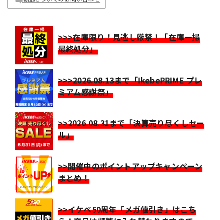
>>>在庫限り！見逃し厳禁！「在庫一掃
最終処分」
>>>2026.08.13まで「IkebePRIME プレ
ミアム感謝祭」
>>2026.08.31まで「決算売り尽くしセー
ル」
>>開催中のポイントアップキャンペーン
まとめ！
>>イケベ50周年「メガ値引き」はこち