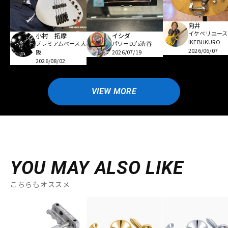
向井
イケベリユース
小村 拓摩
イシダ
IKEBUKURO
プレミアムベース大
パワーDJ's渋谷
2026/06/07
阪
2026/07/19
2026/08/02
VIEW MORE
YOU MAY ALSO LIKE
こちらもオススメ