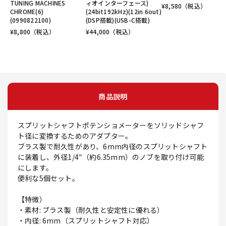
TUNING MACHINES
ィオインターフェース)
¥
8,580
（税込）
CHROME(6)
(24bit192kHz)(12in 6out)
(0990822100)
(DSP搭載)(USB-C搭載)
¥
8,800
（税込）
¥
44,000
（税込）
商品説明
スプリットシャフトポテンショメーターをソリッドシャフ
ト径に変換するためのアダプター。
ブラス製で耐久性があり、6mm内径のスプリットシャフト
に装着し、外径1/4″（約6.35mm）のノブを取り付け可能
にします。
便利な5個セット。
【特徴）
・素材: ブラス製（耐久性と安定性に優れる）
・内径: 6mm（スプリットシャフト対応）