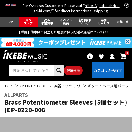
For Overseas Customers: Please visit "
https://global.ikebe-
gakki.com/
" for direct international shipping.
買う
売る
イベント
学割
TOP
店舗一覧
ストア
中古買取
動画
サービス
【重要】熊本県で発生した地震に伴う配送の遅延について(
07月29日
更新)
0
詳細検索
TOP
ONLINE STORE
楽器アクセサリ
ギター・ベース用パーツ
ALLPARTS
Brass Potentiometer Sleeves (5個セット)
[EP-0220-008]
エレキギター
アコギ/エレアコ