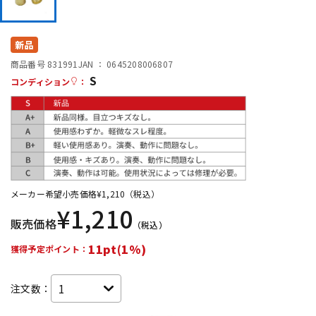
DTM オンライン納品
レコーディング機器
新品
配信/ライブ機器
楽器アクセサリ
商品番号 831991
JAN ：
0645208006807
S
コンディション
：
中古
ヴィンテージ
メーカー希望小売価格
¥
1,210
（税込）
¥
1,210
販売価格
（税込）
11pt(1%)
獲得予定ポイント：
注文数：