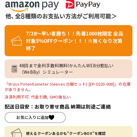
7/28～早い者勝ち！！先着1000枚限定 全品
対象5％OFFクーポン！！！※無くなり次第
終了
48回まで金利手数料無料!かんたんWEB分割払い
（WeBBy）シミュレーター
「Brass Potentiometer Sleeves (5個セット) [EP-0220-008]」の在庫
がありません。
決済利用不可: 代金引換, GMO後払い
配送日目安：お取り寄せ商品 納期は別途ご連絡
お気に入りに追加
使えるクーポンあるかも"クーポンBOX"を確認