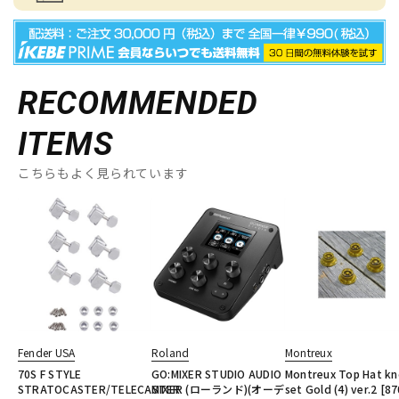
RECOMMENDED
ITEMS
こちらもよく見られています
Fender USA
Roland
Montreux
70S F STYLE
GO:MIXER STUDIO AUDIO
Montreux Top Hat k
STRATOCASTER/TELECASTER
MIXER (ローランド)(オーデ
set Gold (4) ver.2 [87