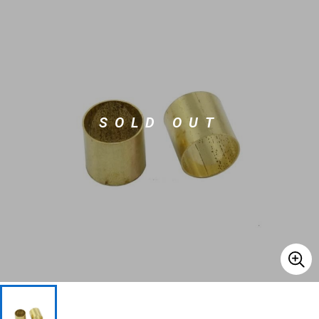
ベース
ウクレレ
ドラム
パーカッション
SOLD OUT
キーボード
電子ピアノ
管楽器
その他楽器
アンプ
エフェクター
DJ機器
DTM