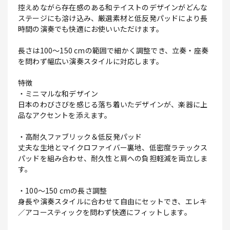
控えめながら存在感のある和テイストのデザインがどんな
ステージにも溶け込み、厳選素材と低反発パッドにより長
時間の演奏でも快適にお使いいただけます。
長さは100～150 cmの範囲で細かく調整でき、立奏・座奏
を問わず幅広い演奏スタイルに対応します。
特徴
・ミニマルな和デザイン
日本のわびさびを感じる落ち着いたデザインが、楽器に上
品なアクセントを添えます。
・高耐久ファブリック＆低反発パッド
丈夫な生地とマイクロファイバー裏地、低密度ラテックス
パッドを組み合わせ、耐久性と肩への負担軽減を両立しま
す。
・100～150 cmの長さ調整
身長や演奏スタイルに合わせて自由にセットでき、エレキ
／アコースティックを問わず快適にフィットします。