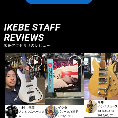
IKEBE STAFF
REVIEWS
楽器アクセサリのレビュー
向井
イケベリユース
小村 拓摩
イシダ
IKEBUKURO
プレミアムベース大
パワーDJ's渋谷
2026/06/07
阪
2026/07/19