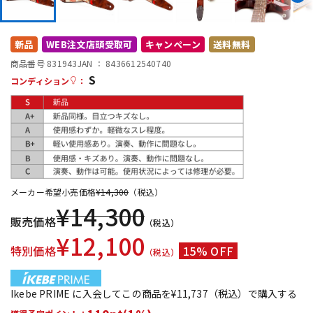
DTM オンライン納品
レコーディング機器
新品
WEB注文店頭受取可
キャンペーン
送料無料
配信/ライブ機器
楽器アクセサリ
商品番号 831943
JAN ：
8436612540740
S
コンディション
：
中古
ヴィンテージ
メーカー希望小売価格
¥
14,300
（税込）
¥
14,300
販売価格
（税込）
¥
12,100
特別価格
15% OFF
（税込）
Ikebe PRIME に入会してこの商品を¥11,737（税込）で購入する