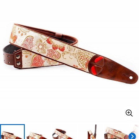
ベース
ウクレレ
ドラム
パーカッション
キーボード
電子ピアノ
管楽器
その他楽器
アンプ
エフェクター
DJ機器
DTM