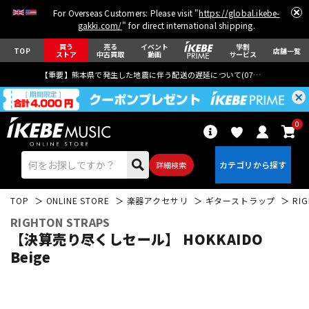
For Overseas Customers: Please visit "
https://global.ikebe-
gakki.com/
" for direct international shipping.
買う
売る
イベント
学割
TOP
店舗一覧
ストア
中古買取
動画
サービス
【重要】熊本県で発生した地震に伴う配送の遅延について(
07月29日
更新)
0
詳細検索
TOP
ONLINE STORE
楽器アクセサリ
ギターストラップ
RIG
RIGHTON STRAPS
【決算売り尽くしセール】 HOKKAIDO
Beige
エレキギター
アコギ/エレアコ