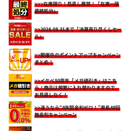
>>>在庫限り！見逃し厳禁！「在庫一掃
最終処分」
>>2026.08.31まで「決算売り尽くしセー
ル」
>>開催中のポイントアップキャンペーン
まとめ！
>>イケベ50周年「メガ値引き」はこち
ら！商品は頻繁に入れ替わりますので、
お見逃しなく！
>>迷うなら“4年間金利ゼロ！”最長48回
無金利キャンペーン