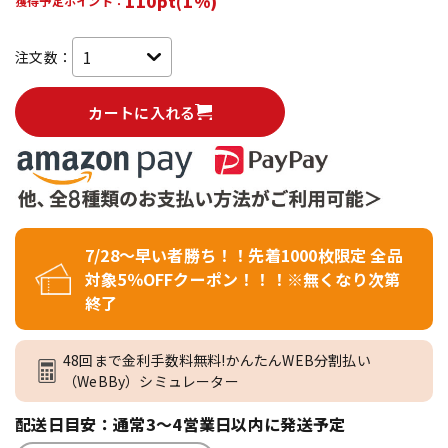
110pt(1%)
獲得予定ポイント：
注文数：
カートに入れる
7/28～早い者勝ち！！先着1000枚限定 全品
対象5％OFFクーポン！！！※無くなり次第
終了
48回まで金利手数料無料!かんたんWEB分割払い
（WeBBy）シミュレーター
配送日目安：通常3～4営業日以内に発送予定