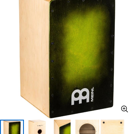
ベース
ウクレレ
ドラム
パーカッション
キーボード
電子ピアノ
管楽器
その他楽器
アンプ
エフェクター
DJ機器
DTM