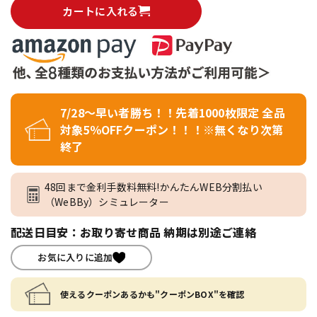
カートに入れる
7/28～早い者勝ち！！先着1000枚限定 全品
対象5％OFFクーポン！！！※無くなり次第
終了
48回まで金利手数料無料!かんたんWEB分割払い
（WeBBy）シミュレーター
配送日目安：お取り寄せ商品 納期は別途ご連絡
お気に入りに追加
使えるクーポンあるかも"クーポンBOX"を確認