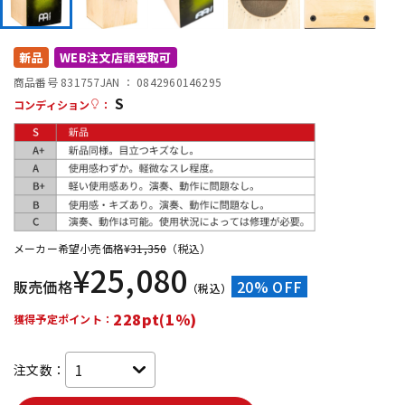
DTM オンライン納品
レコーディング機器
新品
WEB注文店頭受取可
配信/ライブ機器
楽器アクセサリ
商品番号 831757
JAN ：
0842960146295
S
コンディション
：
中古
ヴィンテージ
メーカー希望小売価格
¥
31,350
（税込）
¥
25,080
販売価格
20% OFF
（税込）
228pt(1%)
獲得予定ポイント：
注文数：