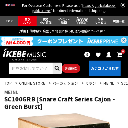
For Overseas Customers: Please visit "
https://global.ikebe-
gakki.com/
" for direct international shipping.
買う
売る
イベント
学割
TOP
店舗一覧
ストア
中古買取
動画
サービス
【重要】熊本県で発生した地震に伴う配送の遅延について(
07月29日
更新)
0
詳細検索
TOP
ONLINE STORE
パーカッション
カホン
MEINL
SC1
MEINL
SC100GRB [Snare Craft Series Cajon -
Green Burst]
エレキギター
アコギ/エレアコ