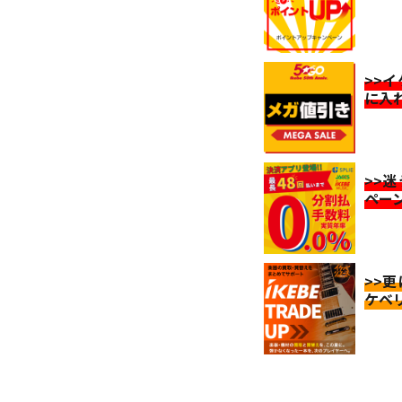
>>
に入
>>
ペー
>>
ケベ