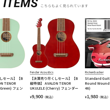
D
ITEMS
こちらもよく見られています
Fender Acoustics
Rickenbacker
しセール】【B
【決算売り尽くしセール】【B
Standard Guit
N TENOR
級特価】 AVALON TENOR
Round Wound 
f Green) フェン
UKULELE (Cherry) フェンダー
46)
9,900
1,980
¥
（税込）
¥
（税込）