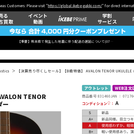
eas Customers: Please visit "
https://global.ikebe-gakki.com/
" for direct intern
売る
イベント
学割
古買取
動画
サービス
【重要】熊本県で発生した地震に伴う配送の遅延について(
07月29日
更新)
stics
【決算売り尽くしセール】【B級特価】 AVALON TENOR UKULELE (2-
ベース
ウクレレ
アウトレット
WEB注文
ALON TENOR
商品番号 831460
JAN ：
07176
A
ンダー
コンディション
：
管楽器
その他楽器