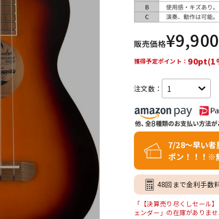
DTM オンラ
レコーディン
イン納品
グ機器
¥
9,900
販売価格
ジ
90pt(1
獲得予定ポイント：
注文数：
7/28～早い
ポン！！！※
48回まで金利手数
「【決算売り尽くしセール】【B級特価】
ェンダー」の在庫がありませ