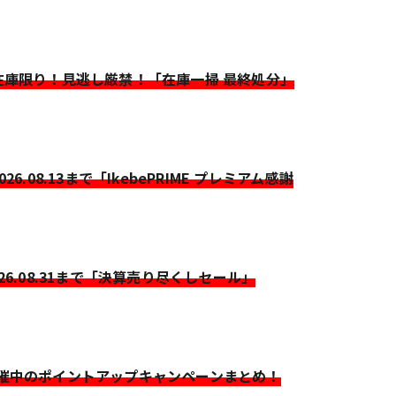
>在庫限り！見逃し厳禁！「在庫一掃 最終処分」
2026.08.13まで「IkebePRIME プレミアム感謝
026.08.31まで「決算売り尽くしセール」
開催中のポイントアップキャンペーンまとめ！