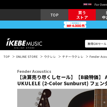
For Overs
買う
TOP
ストア
中
TOP
ONLINE STORE
ウクレレ
テナーウクレレ
Fender Acou
アコギ/エレ
エレキギター
アコ
Fender Acoustics
【決算売り尽くしセール】【B級特価】 AV
UKULELE (2-Color Sunburst) フェ
キーボード
電子ピアノ