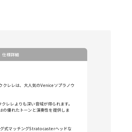
仕様詳細
クレレは、大人気のVeniceソプラノウ
ウクレレよりも深い音域が得られます。
らではの優れたトーンと演奏性を提供しま
チングStratocasterヘッドな