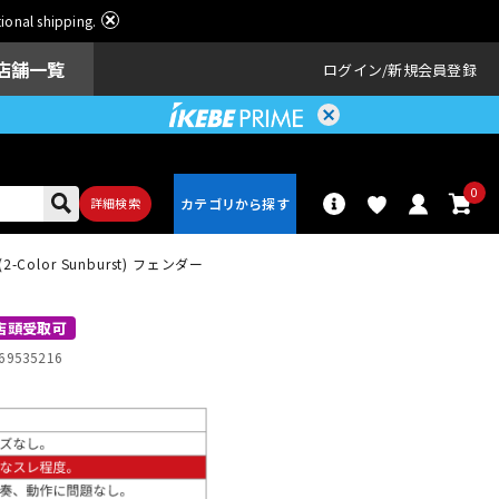
ational shipping.
店舗一覧
ログイン
新規会員登録
0
詳細検索
Color Sunburst) フェンダー
パーカッショ
ドラム
ン
店頭受取可
69535216
アンプ
エフェクター