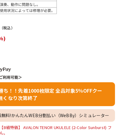
配信/ライブ
楽器アクセサ
機器
リ
（税込）
%)
者勝ち！！先着1000枚限定 全品対象5％OFFクー
無くなり次第終了
料無料!かんたんWEB分割払い（WeBBy）シミュレーター
 AVALON TENOR UKULELE (2-Color Sunburst) フ
ん。