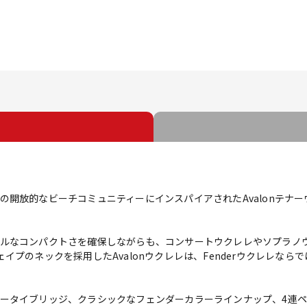
開放的なビーチコミュニティーにインスパイアされたAvalonテナーウ
ルなコンパクトさを確保しながらも、コンサートウクレレやソプラノ
イプのネックを採用したAvalonウクレレは、Fenderウクレレな
タイブリッジ、クラシックなフェンダーカラーラインナップ、4連ペグ式マッ