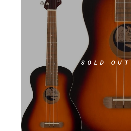
DJ機器
DTM
中古
ヴィンテー
SOLD OUT