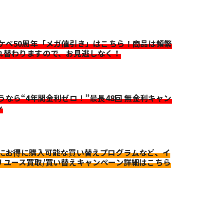
イケベ50周年「メガ値引き」はこちら！商品は頻繁
れ替わりますので、お見逃しなく！
迷うなら“4年間金利ゼロ！”最長48回 無金利キャン
ン
更にお得に購入可能な買い替えプログラムなど、イ
リユース買取/買い替えキャンペーン詳細はこちら