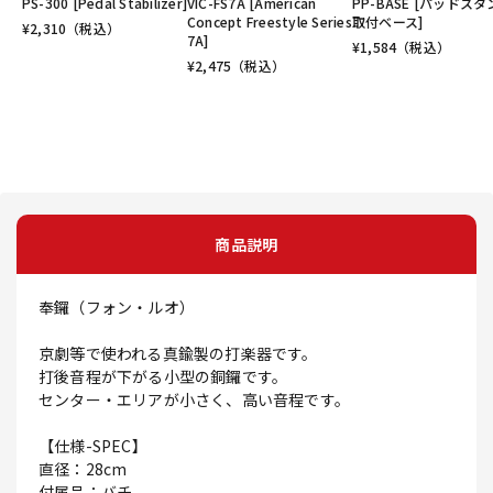
PS-300 [Pedal Stabilizer]
VIC-FS7A [American
PP-BASE [パッドス
Concept Freestyle Series
取付ベース]
¥
2,310
（税込）
7A]
¥
1,584
（税込）
¥
2,475
（税込）
商品説明
奉鑼（フォン・ルオ）
京劇等で使われる真鍮製の打楽器です。
打後音程が下がる小型の銅鑼です。
センター・エリアが小さく、高い音程です。
【仕様-SPEC】
直径：28cm
付属品：バチ