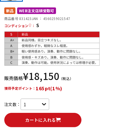
DTM オンライン納品
レコーディング機器
新品
WEB注文店頭受取可
商品番号 831423
JAN ：
4560259021547
S
配信/ライブ機器
楽器アクセサリ
コンディション
：
中古
ヴィンテージ
¥
18,150
販売価格
（税込）
165pt(1%)
獲得予定ポイント：
注文数：
カートに入れる