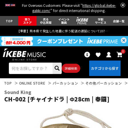
For Overseas Customers: Please visit "
https://global.ikebe-
gakki.com/
" for direct international shipping.
買う
売る
イベント
学割
TOP
店舗一覧
ストア
中古買取
動画
サービス
【重要】熊本県で発生した地震に伴う配送の遅延について(
07月29日
更新)
0
詳細検索
TOP
ONLINE STORE
パーカッション
その他パーカッション
Sound King
CH-002 [チャイナドラ | Φ28cm | 奉鑼]
エレキギター
アコギ/エレアコ