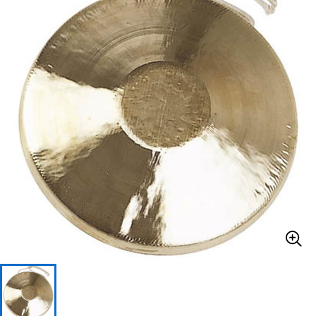
ベース
ウクレレ
ドラム
パーカッション
キーボード
電子ピアノ
管楽器
その他楽器
アンプ
エフェクター
DJ機器
DTM