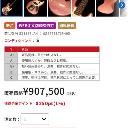
DTM オンライン納品
レコーディング機器
配信/ライブ機器
楽器アクセサリ
新品
WEB注文店頭受取可
送料無料
商品番号 831338
JAN ：
0885978763405
S
コンディション
：
中古
ヴィンテージ
¥
907,500
販売価格
（税込）
8250pt(1%)
獲得予定ポイント：
注文数：