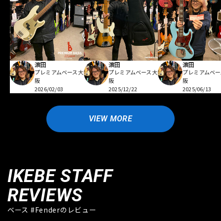
濵田
濵田
濵田
プレミアムベース大
プレミアムベース大
プレミアムベー
阪
阪
阪
2026/02/03
2025/12/22
2025/06/13
VIEW MORE
IKEBE STAFF
REVIEWS
ベース #Fenderのレビュー