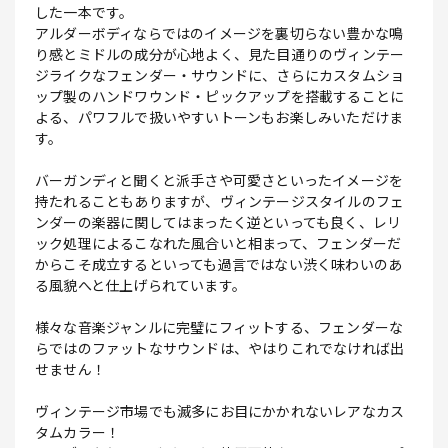
した一本です。
アルダーボディならではのイメージを裏切らない豊かな鳴
り感とミドルの成分が心地よく、見た目通りのヴィンテー
ジライクなフェンダー・サウンドに、さらにカスタムショ
ップ製のハンドワウンド・ピックアップを搭載することに
よる、パワフルで扱いやすいトーンもお楽しみいただけま
す。
バーガンディと聞くと派手さや可愛さといったイメージを
持たれることもありますが、ヴィンテージスタイルのフェ
ンダーの楽器に関してはまったく逆といっても良く、レリ
ック処理によるこなれた風合いと相まって、フェンダーだ
からこそ成立するといっても過言ではない渋く味わいのあ
る風貌へと仕上げられています。
様々な音楽ジャンルに完璧にフィットする、フェンダーな
らではのファットなサウンドは、やはりこれでなければ出
せません！
ヴィンテージ市場でも滅多にお目にかかれないレアなカス
タムカラー！