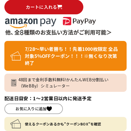
カートに入れる
7/28～早い者勝ち！！先着1000枚限定 全品
対象5％OFFクーポン！！！※無くなり次第
終了
48回まで金利手数料無料!かんたんWEB分割払い
（WeBBy）シミュレーター
配送日目安：1～2営業日以内に発送予定
お気に入りに追加
使えるクーポンあるかも"クーポンBOX"を確認