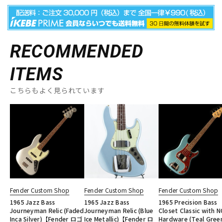
RECOMMENDED
ITEMS
こちらもよく見られています
Fender Custom Shop
Fender Custom Shop
Fender Custom Shop
1965 Jazz Bass
1965 Jazz Bass
1965 Precision Bass
Journeyman Relic (Faded
Journeyman Relic (Blue
Closet Classic with 
Inca Silver)【Fender ロゴ
Ice Metallic)【Fender ロ
Hardware (Teal Gree