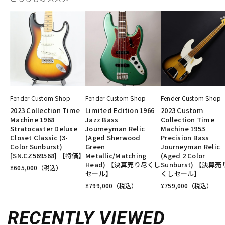
Fender Custom Shop
Fender Custom Shop
Fender Custom Shop
2023 Collection Time
Limited Edition 1966
2023 Custom
Machine 1968
Jazz Bass
Collection Time
Stratocaster Deluxe
Journeyman Relic
Machine 1953
Closet Classic (3-
(Aged Sherwood
Precision Bass
Color Sunburst)
Green
Journeyman Relic
[SN.CZ569568] 【特価】
Metallic/Matching
(Aged 2 Color
Head) 【決算売り尽くし
Sunburst) 【決算
¥
605,000
（税込）
セール】
くしセール】
¥
799,000
（税込）
¥
759,000
（税込）
RECENTLY VIEWED