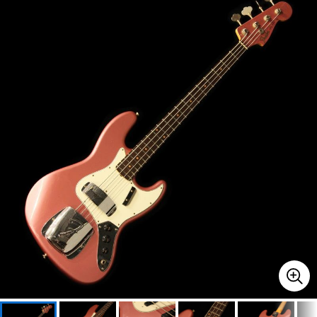
ベース
ウクレレ
ドラム
パーカッション
キーボード
電子ピアノ
管楽器
その他楽器
アンプ
エフェクター
DJ機器
DTM