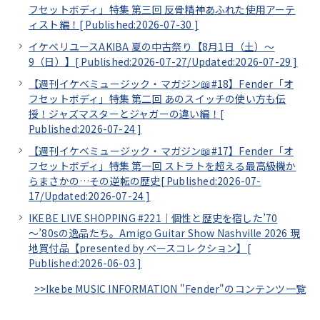
フセットボディ」特集 第三回 反骨精神あふれた使用アーテ
ィスト編！[
Published:2026-07-30
]
イケベリユースAKIBA 夏の中古祭り【8月1日（土）～
9（日）】[
Published:2026-07-27/
Updated:2026-07-29
]
【週刊イケベミュージック・マガジン📖#18】Fender「オ
フセットボディ」特集 第二回 あのスイッチの使い方も伝
授！ジャズマスターとジャガーの違い編！[
Published:2026-07-24
]
【週刊イケベミュージック・マガジン📖#17】Fender「オ
フセットボディ」特集 第一回 ストラトを超える最高級機か
らまさかの…その逆転の歴史[
Published:2026-07-
17/
Updated:2026-07-24
]
IKEBE LIVE SHOPPING #221｜個性と歴史を宿した’70
～’80sの逸品たち。Amigo Guitar Show Nashville 2026 現
地買付品【presented by ベースコレクション】[
Published:2026-06-03
]
>>Ikebe MUSIC INFORMATION "Fender"のコンテンツ一覧