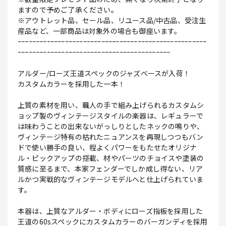
ますので予めご了承ください。
※アウトレット品、セール品、リユース品/中古品、受注生
産品など、一部商品は対象外の場合も御座います。
ｰｰｰｰｰｰｰｰｰｰｰｰｰｰｰｰｰｰｰｰｰｰｰｰｰｰｰｰｰｰｰｰｰｰｰｰｰｰｰｰｰｰｰｰｰｰｰｰｰｰｰｰ
ｰｰｰｰｰｰｰｰｰｰｰｰｰｰｰｰｰｰｰｰｰｰｰｰｰｰｰｰｰｰｰｰｰｰｰｰｰｰｰｰｰｰ
アルダー/ローズ王道スペックのジャズベースが入荷！
カスタムカラーを採用した一本！
上質の素材を用い、職人の手で組み上げられるカスタムシ
ョップ製のヴィンテージスタイルの楽器は、レギュラーで
は味わうことの出来ないがっしりとしたネックの鳴りや、
ヴィンテージ特有の枯れたニュアンスを再現しつつもバン
ドで使い勝手の良い、程よくパワーをもたせたオリジナ
ル・ピックアップの搭載、材やパーツのチョイスや塗装の
質感に至るまで、本家フェンダーでしか成し得ない、リア
ルかつ実戦的なヴィンテージモデルへと仕上げられていま
す。
本器は、上質なアルダー・ボディにローズ指板を採用した
王道の60sスペックにカスタムカラーのバーガンディを採用