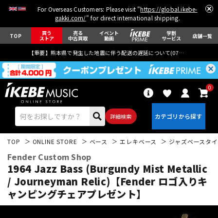
For Overseas Customers: Please visit "
https://global.ikebe-
gakki.com/
" for direct international shipping.
買う
売る
イベント
学割
TOP
店舗一覧
ストア
中古買取
動画
サービス
【重要】熊本県で発生した地震に伴う配送の遅延について(
07月29日
更新)
0
詳細検索
TOP
ONLINE STORE
ベース
エレキベース
ジャズベースタイ
Fender Custom Shop
1964 Jazz Bass (Burgundy Mist Metallic
/ Journeyman Relic)【Fender ロゴ入りキ
ャンピングチェアプレゼント】
エレキギター
アコギ/エレアコ