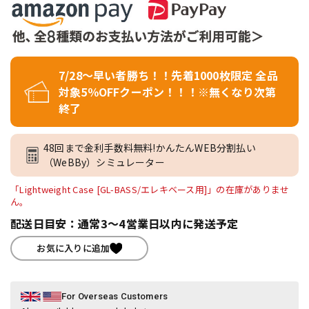
7/28～早い者勝ち！！先着1000枚限定 全品
対象5％OFFクーポン！！！※無くなり次第
終了
48回まで金利手数料無料!かんたんWEB分割払い
（WeBBy）シミュレーター
「Lightweight Case [GL-BASS/エレキベース用]」の在庫がありませ
ん。
配送日目安：通常3～4営業日以内に発送予定
お気に入りに追加
For Overseas Customers