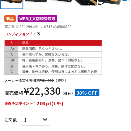
DTM オンライン納品
レコーディング機器
新品
WEB注文店頭受取可
配信/ライブ機器
楽器アクセサリ
商品番号 831299
JAN ：
0716408500089
S
コンディション
：
中古
ヴィンテージ
メーカー希望小売価格
¥
31,900
（税込）
¥
22,330
販売価格
30% OFF
（税込）
203pt(1%)
獲得予定ポイント：
注文数：