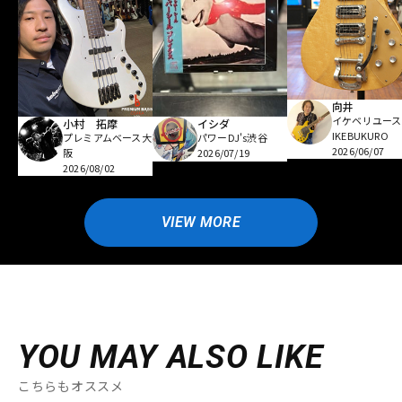
向井
イケベリユース
小村 拓摩
イシダ
IKEBUKURO
プレミアムベース大
パワーDJ's渋谷
2026/06/07
阪
2026/07/19
2026/08/02
VIEW MORE
YOU MAY ALSO LIKE
こちらもオススメ