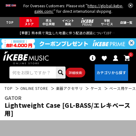
For Overseas Customers: Please visit "
https://global.ikebe-
gakki.com/
" for direct international shipping.
買う
売る
イベント
学割
TOP
店舗一覧
ストア
中古買取
動画
サービス
【重要】熊本県で発生した地震に伴う配送の遅延について(
07月29日
更新)
0
詳細検索
TOP
ONLINE STORE
楽器アクセサリ
ケース
ベース用ケース
GATOR
Lightweight Case [GL-BASS/エレキベース
用]
エレキギター
アコギ/エレアコ