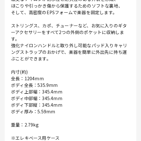
ほこりや引っかき傷から保護するためのソフトな裏地、
そして、高密度のEPSフォームで楽器を固定します。
ストリングス、カポ、チューナーなど、お気に入りのギタ
ーアクセサリーをすべて2つの外側のポケットに収納しま
す。
強化ナイロンハンドルと取り外し可能なパッド入りキャリ
ングストラップのおかげで、楽器を簡単に外出先に持ち運
ぶことができます。
内寸(約)
全長：1204mm
ボディ全長：535.9mm
ボディ上部幅：345.4mm
ボディ中部幅：345.4mm
ボディ下部縦：345.4mm
ボディ厚み：5.59mm
重量：2.79kg
※エレキベース用ケース