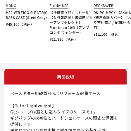
MONO
Fender USA
DECKSAVER
M80 VERTIGO ELECTRIC
【決算売り尽くしセール】
DS-PC-MPCX 【AKAI 
BASS CASE (Steel Grey)
【入門者応援！練習用ギタ
X専用保護カバー】【
ーアンプセレクト】
り寄せ商品 / 納期2～3
¥
45,100
（税込）
Frontman 10G（アンプ
月】
コンボ フェンダー）
¥
12,100
（税込）
¥
11,880
（税込）
商品説明
ベースギター用硬質EPSポリフォーム軽量ケース
【Gator Lightweight】
GLシリーズは落とし込みタイプのケースです。
ギグバッグの携帯性とハードシェルケースの頑丈な保護を
提供します。
頑丈なナイロンが耐水性と耐久性のある外装を形成、