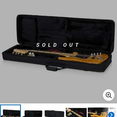
ベース
ウクレレ
ドラム
パーカッション
SOLD OUT
キーボード
電子ピアノ
管楽器
その他楽器
アンプ
エフェクター
DJ機器
DTM