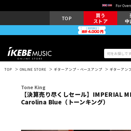
For Overs
買う
TOP
ストア
中
TOP
ONLINE STORE
ギターアンプ・ベースアンプ
ギターアン
アコギ/エレ
エレキギター
アコ
Tone King
【決算売り尽くしセール】IMPERIAL MK 
Carolina Blue（トーンキング）
キーボード
電子ピアノ