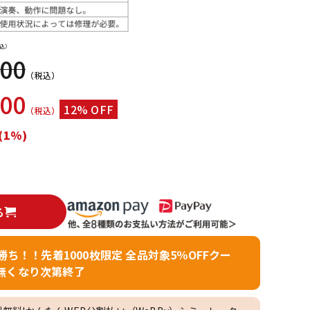
配信/ライブ
楽器アクセサ
機器
リ
込）
000
（税込）
000
12% OFF
（税込）
(1%)
る
者勝ち！！先着1000枚限定 全品対象5％OFFクー
無くなり次第終了