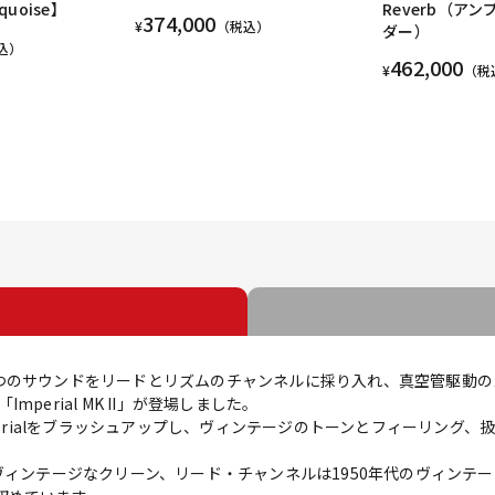
quoise】
Reverb（アン
374,000
¥
（税込）
ダー）
込）
462,000
¥
（税
つのサウンドをリードとリズムのチャンネルに採り入れ、真空管駆動の
perial MK II」が登場しました。
なるImperialをブラッシュアップし、ヴィンテージのトーンとフィーリン
ヴィンテージなクリーン、リード・チャンネルは1950年代のヴィンテ