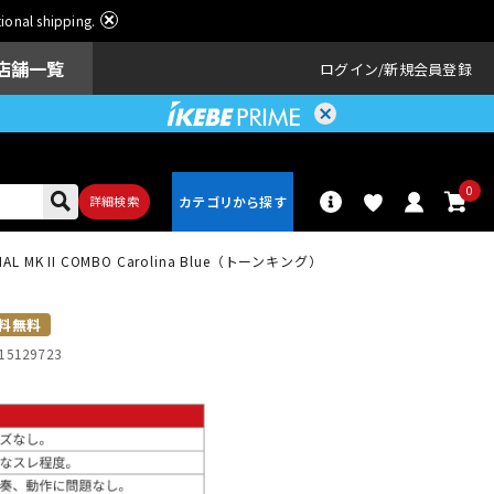
ational shipping.
店舗一覧
ログイン
新規会員登録
0
詳細検索
MK II COMBO Carolina Blue（トーンキング）
パーカッショ
ドラム
ン
料無料
15129723
アンプ
エフェクター