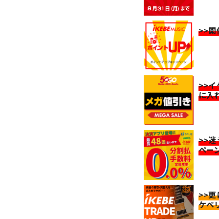
>>
>>
に入
>>
ペー
>>
ケベ