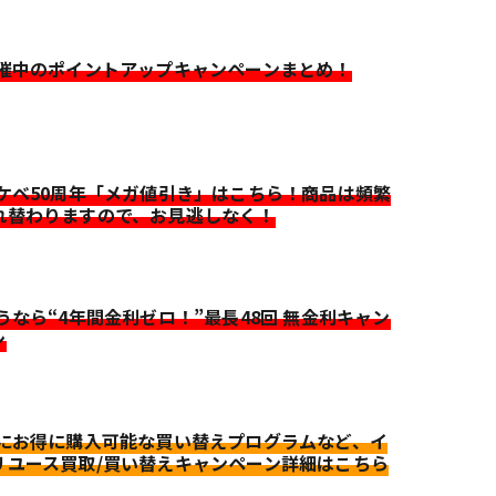
開催中のポイントアップキャンペーンまとめ！
イケベ50周年「メガ値引き」はこちら！商品は頻繁
れ替わりますので、お見逃しなく！
迷うなら“4年間金利ゼロ！”最長48回 無金利キャン
ン
更にお得に購入可能な買い替えプログラムなど、イ
リユース買取/買い替えキャンペーン詳細はこちら