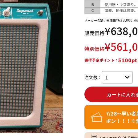
DTM オンラ
レコーディン
イン納品
グ機器
¥
638,000
メーカー希望小売価格
（税
¥
638,
販売価格
ジ
¥
561,
特別価格
5100pt
獲得予定ポイント：
注文数：
カートに入れ
7/28～早い
ポン！！！※