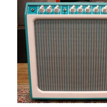
DJ機器
DTM
中古
ヴィンテー