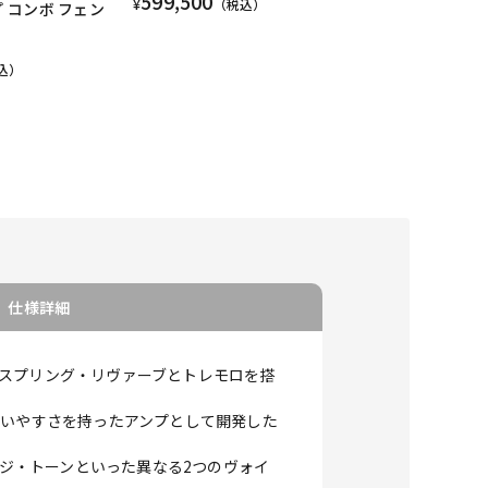
599,500
¥
（税込）
プ コンボ フェン
込）
仕様詳細
スプリング・リヴァーブとトレモロを搭
グ、扱いやすさを持ったアンプとして開発した
ージ・トーンといった異なる2つのヴォイ