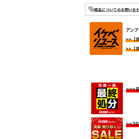
商品についてのお問い合
アンプ
>>【買
>>【買
>>
>>2