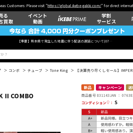
eas Customers: Please visit "
https://global.ikebe-gakki.com/
" for direct intern
売る
イベント
学割
古買取
動画
サービス
【重要】熊本県で発生した地震に伴う配送の遅延について(
07月29日
更新)
プ
コンボ
チューブ
Tone King
【決算売り尽くしセール】IMPERIAL 
ベース
ウクレレ
新品
キャンペーン
送
II COMBO
商品番号 831143
JAN ：
07638
S
コンディション
：
管楽器
その他楽器