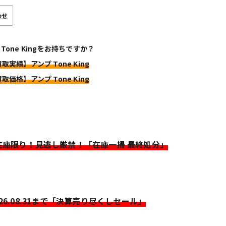
わせ
 Tone Kingをお持ちですか？
取実績】アンプ Tone King
取価格】アンプ Tone King
>在庫限り！見逃し厳禁！「在庫一掃 最終処分」
026.08.31まで「決算売り尽くしセール」