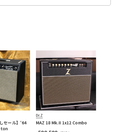
Dr.Z
しセール】‘64
MAZ 18 Mk.II 1x12 Combo
eton