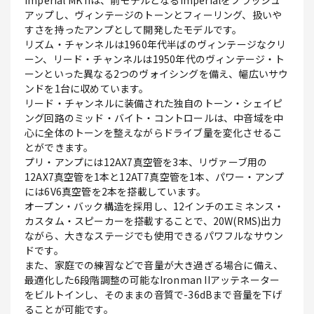
Imperial MK IIは、前モデルとなるImperialをブラッシュ
アップし、ヴィンテージのトーンとフィーリング、扱いや
すさを持ったアンプとして開発したモデルです。
リズム・チャンネルは1960年代半ばのヴィンテージなクリ
ーン、リード・チャンネルは1950年代のヴィンテージ・ト
ーンといった異なる2つのヴォイシングを備え、幅広いサウ
ンドを1台に収めています。
リード・チャンネルに装備された独自のトーン・シェイピ
ング回路のミッド・バイト・コントロールは、中音域を中
心に全体のトーンを整えながらドライブ量を変化させるこ
とができます。
プリ・アンプには12AX7真空管を3本、リヴァーブ用の
12AX7真空管を1本と12AT7真空管を1本、パワー・アンプ
には6V6真空管を2本を搭載しています。
オープン・バック構造を採用し、12インチのエミネンス・
カスタム・スピーカーを搭載することで、20W(RMS)出力
ながら、大きなステージでも使用できるパワフルなサウン
ドです。
また、家庭での練習などで音量が大き過ぎる場合に備え、
最適化した6段階調整の可能なIronman IIアッテネーター
をビルトインし、そのままの音質で-36dBまで音量を下げ
ることが可能です。