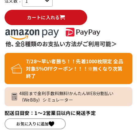
注文数：
カートに入れる
7/28～早い者勝ち！！先着1000枚限定 全品
対象5％OFFクーポン！！！※無くなり次第
終了
48回まで金利手数料無料!かんたんWEB分割払い
（WeBBy）シミュレーター
配送日目安：1～2営業日以内に発送予定
お気に入りに追加