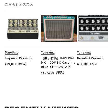
こちらもオススメ
Tone King
Tone King
Tone King
Imperial Preamp
【展示特価】IMPERIAL
Royalist Preamp
MK II COMBO Carolina
¥
99,800
（税込）
¥
99,800
（税込）
Blue（トーンキング）
¥
517,000
（税込）