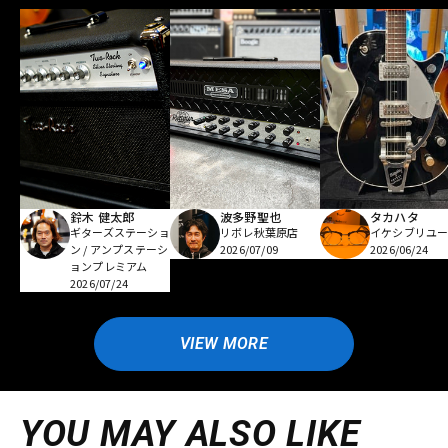
鈴木 健太郎
波多野聖也
タカハタ
ギターズステーショ
リボレ秋葉原店
イケシブリユー
ン / アンプステーシ
2026/07/09
2026/06/24
ョンプレミアム
2026/07/24
VIEW MORE
YOU MAY ALSO LIKE