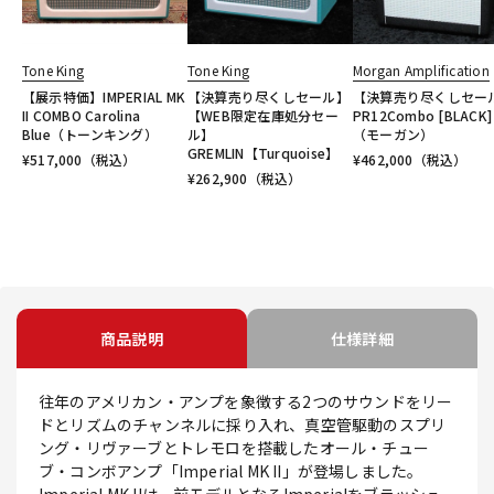
Tone King
Tone King
Morgan Amplification
【展示特価】IMPERIAL MK
【決算売り尽くしセール】
【決算売り尽くしセー
II COMBO Carolina
【WEB限定在庫処分セー
PR12Combo [BLACK]
Blue（トーンキング）
ル】
（モーガン）
GREMLIN【Turquoise】
¥
517,000
（税込）
¥
462,000
（税込）
¥
262,900
（税込）
商品説明
仕様詳細
往年のアメリカン・アンプを象徴する2つのサウンドをリー
ドとリズムのチャンネルに採り入れ、真空管駆動のスプリ
ング・リヴァーブとトレモロを搭載したオール・チュー
ブ・コンボアンプ「Imperial MK II」が登場しました。