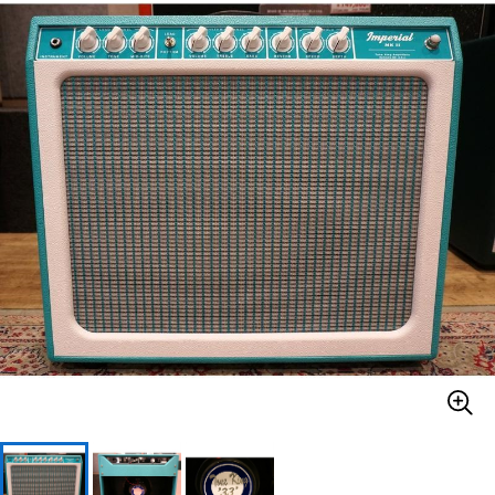
ベース
ウクレレ
ドラム
パーカッション
キーボード
電子ピアノ
管楽器
その他楽器
アンプ
エフェクター
DJ機器
DTM