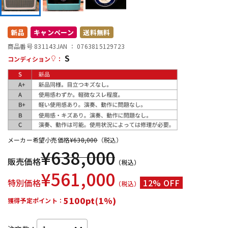
DTM オンライン納品
レコーディング機器
新品
キャンペーン
送料無料
配信/ライブ機器
楽器アクセサリ
商品番号 831143
JAN ：
0763815129723
S
コンディション
：
中古
ヴィンテージ
メーカー希望小売価格
¥
638,000
（税込）
¥
638,000
販売価格
（税込）
¥
561,000
特別価格
12% OFF
（税込）
5100pt(1%)
獲得予定ポイント：