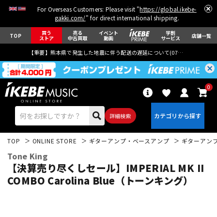
For Overseas Customers: Please visit "
https://global.ikebe-
gakki.com/
" for direct international shipping.
買う
売る
イベント
学割
TOP
店舗一覧
ストア
中古買取
動画
サービス
【重要】熊本県で発生した地震に伴う配送の遅延について(
07月29日
更新)
0
詳細検索
TOP
ONLINE STORE
ギターアンプ・ベースアンプ
ギターアン
Tone King
【決算売り尽くしセール】IMPERIAL MK II
COMBO Carolina Blue（トーンキング）
エレキギター
アコギ/エレアコ