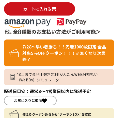
カートに入れる
7/28～早い者勝ち！！先着1000枚限定 全品
対象5％OFFクーポン！！！※無くなり次第
終了
48回まで金利手数料無料!かんたんWEB分割払い
（WeBBy）シミュレーター
配送日目安：通常3～4営業日以内に発送予定
お気に入りに追加
使えるクーポンあるかも"クーポンBOX"を確認