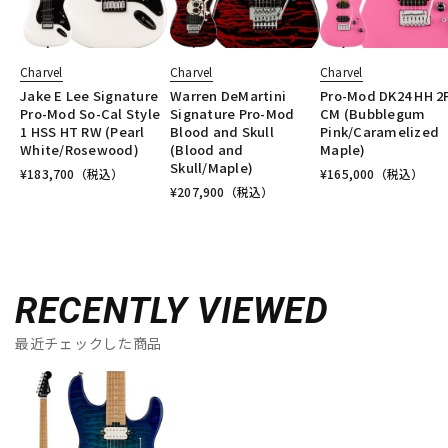
Charvel
Charvel
Charvel
Jake E Lee Signature
Warren DeMartini
Pro-Mod DK24 HH 2
Pro-Mod So-Cal Style
Signature Pro-Mod
CM (Bubblegum
1 HSS HT RW (Pearl
Blood and Skull
Pink/Caramelized
White/Rosewood)
(Blood and
Maple)
Skull/Maple)
¥
183,700
（税込）
¥
165,000
（税込）
¥
207,900
（税込）
RECENTLY VIEWED
最近チェックした商品