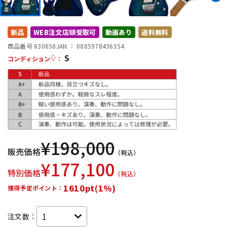
DTM オンライン納品
レコーディング機器
新品
WEB注文店頭受取可
動画あり
送料無料
配信/ライブ機器
楽器アクセサリ
商品番号 830658
JAN ：
0885978436354
S
コンディション
：
中古
ヴィンテージ
¥
198,000
販売価格
（税込）
¥
177,100
特別価格
（税込）
1610pt(1%)
獲得予定ポイント：
注文数：