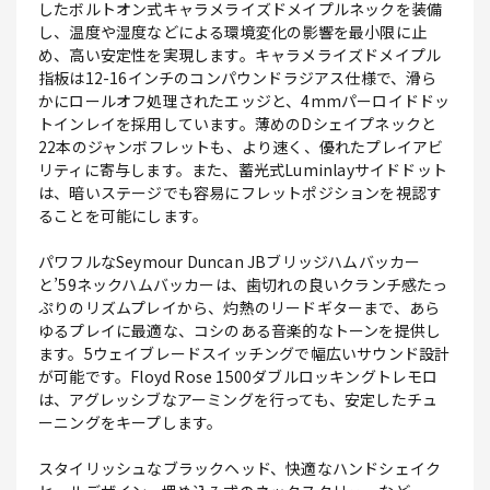
したボルトオン式キャラメライズドメイプルネックを装備
し、温度や湿度などによる環境変化の影響を最小限に止
め、高い安定性を実現します。キャラメライズドメイプル
指板は12-16インチのコンパウンドラジアス仕様で、滑ら
かにロールオフ処理されたエッジと、4mmパーロイドドッ
トインレイを採用しています。薄めのDシェイプネックと
22本のジャンボフレットも、より速く、優れたプレイアビ
リティに寄与します。また、蓄光式Luminlayサイドドット
は、暗いステージでも容易にフレットポジションを視認す
ることを可能にします。
パワフルなSeymour Duncan JBブリッジハムバッカー
と’59ネックハムバッカーは、歯切れの良いクランチ感たっ
ぷりのリズムプレイから、灼熱のリードギターまで、あら
ゆるプレイに最適な、コシのある音楽的なトーンを提供し
ます。5ウェイブレードスイッチングで幅広いサウンド設計
が可能です。Floyd Rose 1500ダブルロッキングトレモロ
は、アグレッシブなアーミングを行っても、安定したチュ
ーニングをキープします。
スタイリッシュなブラックヘッド、快適なハンドシェイク