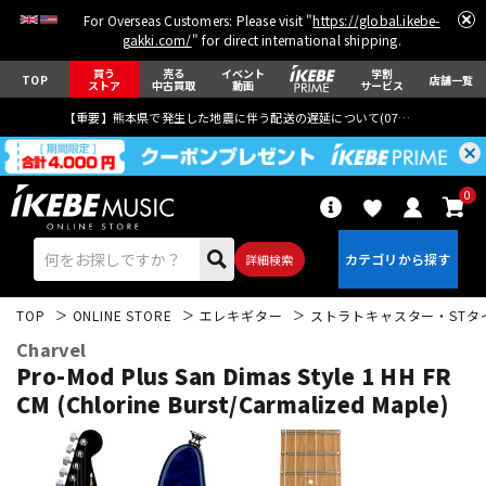
For Overseas Customers: Please visit "
https://global.ikebe-
gakki.com/
" for direct international shipping.
買う
売る
イベント
学割
TOP
店舗一覧
ストア
中古買取
動画
サービス
【重要】熊本県で発生した地震に伴う配送の遅延について(
07月29日
更新)
0
詳細検索
TOP
ONLINE STORE
エレキギター
ストラトキャスター・STタ
Charvel
Pro-Mod Plus San Dimas Style 1 HH FR
CM (Chlorine Burst/Carmalized Maple)
エレキギター
アコギ/エレアコ