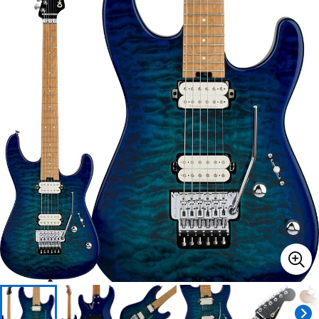
ベース
ウクレレ
ドラム
パーカッション
キーボード
電子ピアノ
管楽器
その他楽器
アンプ
エフェクター
DJ機器
DTM