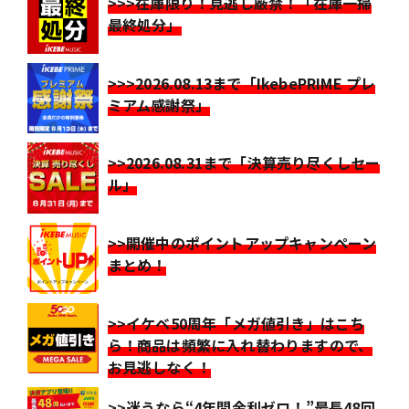
>>>在庫限り！見逃し厳禁！「在庫一掃
最終処分」
>>>2026.08.13まで「IkebePRIME プレ
ミアム感謝祭」
>>2026.08.31まで「決算売り尽くしセー
ル」
>>開催中のポイントアップキャンペーン
まとめ！
>>イケベ50周年「メガ値引き」はこち
ら！商品は頻繁に入れ替わりますので、
お見逃しなく！
>>迷うなら“4年間金利ゼロ！”最長48回