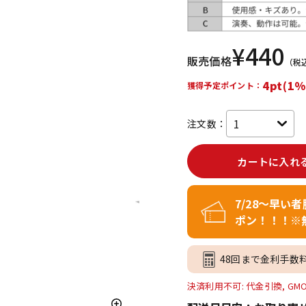
DTM オンラ
レコーディン
イン納品
グ機器
¥
440
販売価格
（税
ジ
4pt(1%
獲得予定ポイント：
注文数：
カートに入れ
7/28～早い
ポン！！！※
48回まで金利手数
決済利用不可: 代金引換, GM