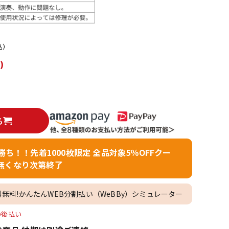
配信/ライブ
楽器アクセサ
機器
リ
込）
)
る
者勝ち！！先着1000枚限定 全品対象5％OFFクー
無くなり次第終了
料無料!かんたんWEB分割払い（WeBBy）シミュレーター
O後払い