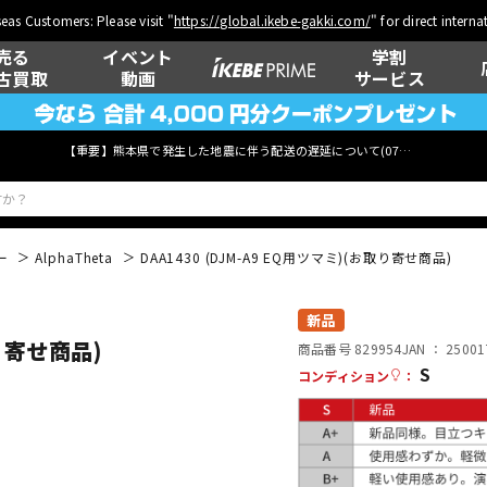
eas Customers: Please visit "
https://global.ikebe-gakki.com/
" for direct intern
売る
イベント
学割
古買取
動画
サービス
【重要】熊本県で発生した地震に伴う配送の遅延について(
07月29日
更新)
ー
AlphaTheta
DAA1430 (DJM-A9 EQ用ツマミ)(お取り寄せ商品)
ベース
ウクレレ
新品
取り寄せ商品)
商品番号 829954
JAN ：
25001
S
コンディション
：
管楽器
その他楽器