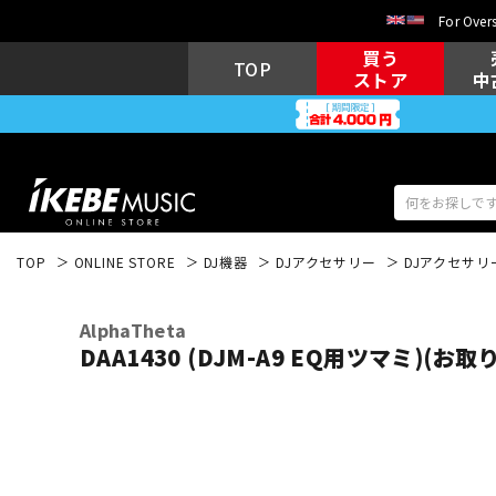
For Overs
買う
TOP
ストア
中
TOP
ONLINE STORE
DJ機器
DJアクセサリー
DJアクセサリ
アコギ/エレ
エレキギター
アコ
AlphaTheta
DAA1430 (DJM-A9 EQ用ツマミ)(お
キーボード
電子ピアノ