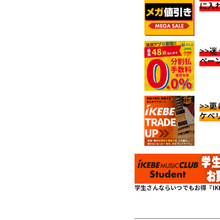
に入
>>
ペー
>>
ケベ
学生さんならいつでもお得『IKEBE 