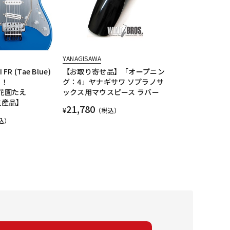
YANAGISAWA
 FR (Tae Blue)
【お取り寄せ品】「オープニン
リ！
グ：4」ヤナギサワ ソプラノサ
y 花園たえ
ックス用マウスピース ラバー
注生産品】
21,780
¥
（税込）
込）