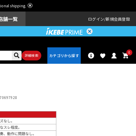
ational shipping.
店舗一覧
ログイン
新規会員登録
0
詳細検索
パーカッショ
ドラム
ン
70697928
アンプ
エフェクター