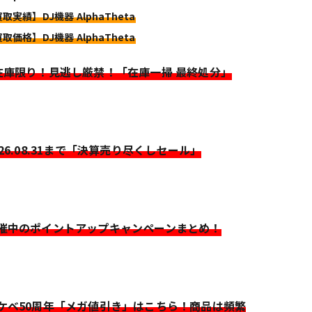
取実績】DJ機器 AlphaTheta
取価格】DJ機器 AlphaTheta
>在庫限り！見逃し厳禁！「在庫一掃 最終処分」
026.08.31まで「決算売り尽くしセール」
開催中のポイントアップキャンペーンまとめ！
イケベ50周年「メガ値引き」はこちら！商品は頻繁