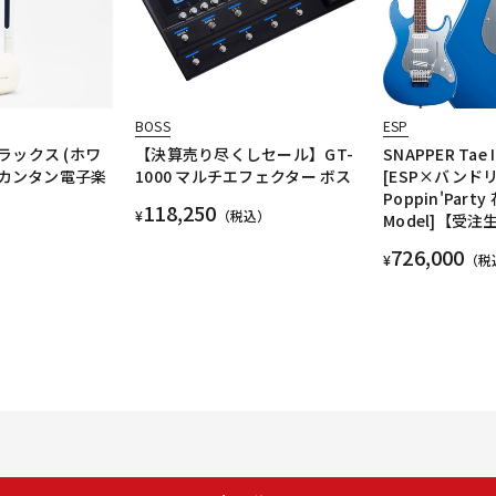
BOSS
ESP
ラックス (ホワ
【決算売り尽くしセール】GT-
SNAPPER Tae II
てカンタン電子楽
1000 マルチエフェクター ボス
[ESP×バンド
Poppin'Part
118,250
¥
（税込）
Model]【受
726,000
¥
（税