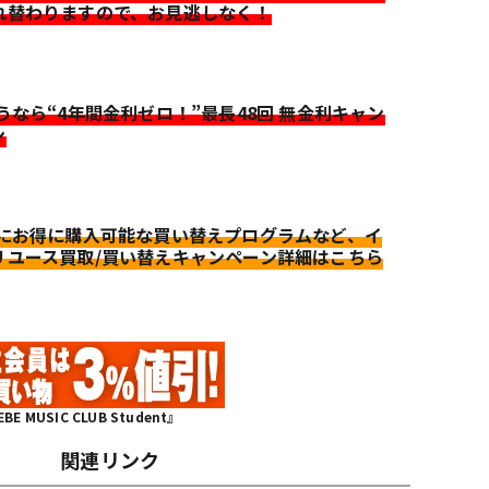
れ替わりますので、お見逃しなく！
迷うなら“4年間金利ゼロ！”最長48回 無金利キャン
ン
更にお得に購入可能な買い替えプログラムなど、イ
リユース買取/買い替えキャンペーン詳細はこちら
MUSIC CLUB Student』
関連リンク