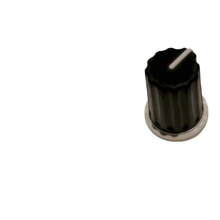
DJ機器
DTM
中古
ヴィンテー