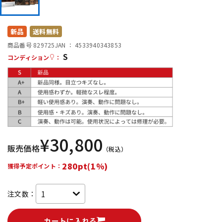
DTM オンライン納品
レコーディング機器
新品
送料無料
配信/ライブ機器
楽器アクセサリ
商品番号 829725
JAN ：
4533940343853
S
コンディション
：
中古
ヴィンテージ
¥
30,800
販売価格
（税込）
280pt(1%)
獲得予定ポイント：
注文数：
カートに入れる