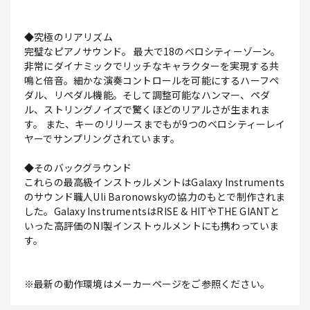
◆究極のリアリズム
完璧なピアノサウンド。 最大で18のベロシティーゾーン。
非常にダイナミックでリッチなキャラクターを実現する共
鳴と倍音。細かな演奏コントロールを可能にするハーフペ
ダル、リペダル機能。そして調整可能なハンマー、ペダ
ル、ストリングノイズで驚くほどのリアルさが生まれま
す。 また、キーのリリースまでもが9つのベロシティーレイ
ヤーでサンプリングされています。
◆そのバックグラウンド
これらの最高級インストゥルメントはGalaxy Instruments
のサウンド職人Uli Baronowskyの協力のもとで制作されま
した。Galaxy InstrumentsはRISE & HITやTHE GIANTと
いった高評価のNI製インストゥルメントにも携わっていま
す。
※最新の動作環境はメーカーページをご参照ください。