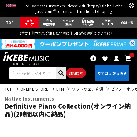
For Overseas Customers: Please visit "
https://global.ikebe-
gakki.com/
" for direct international shipping.
買う
売る
イベント
学割
TOP
店舗一覧
ストア
中古買取
動画
サービス
【重要】熊本県で発生した地震に伴う配送の遅延について(
07月29日
更新)
0
詳細検索
TOP
ONLINE STORE
DTM
ソフトウェア音源
ピアノ・オル
Native Instruments
Definitive Piano Collection(オンライン納
品)(2時間以内に納品)
エレキギター
アコギ/エレアコ