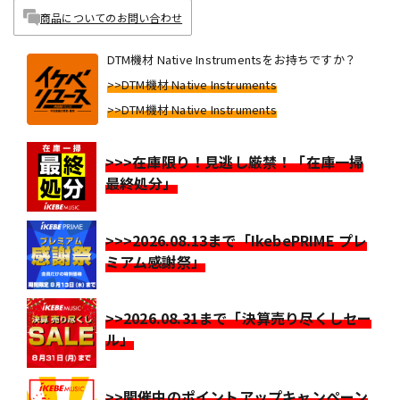
商品についてのお問い合わせ
DTM機材 Native Instrumentsをお持ちですか？
>>DTM機材 Native Instruments
>>DTM機材 Native Instruments
>>>在庫限り！見逃し厳禁！「在庫一掃
最終処分」
>>>2026.08.13まで「IkebePRIME プレ
ミアム感謝祭」
>>2026.08.31まで「決算売り尽くしセー
ル」
>>開催中のポイントアップキャンペーン