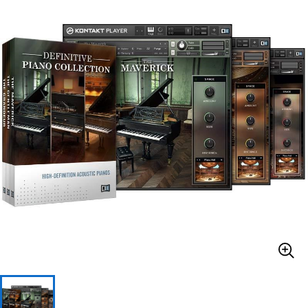
ベース
ウクレレ
ドラム
パーカッション
キーボード
電子ピアノ
管楽器
その他楽器
アンプ
エフェクター
DJ機器
DTM