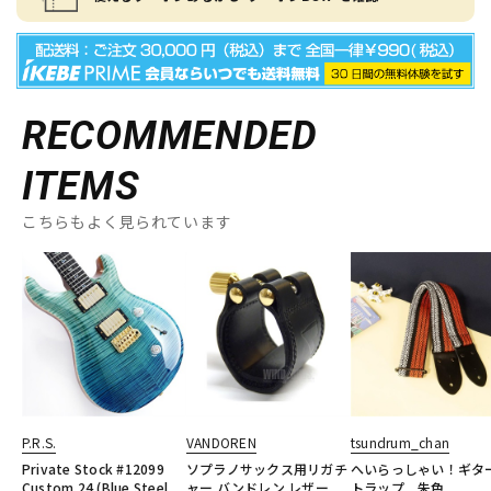
RECOMMENDED
ITEMS
こちらもよく見られています
P.R.S.
VANDOREN
tsundrum_chan
Private Stock #12099
ソプラノサックス用リガチ
へいらっしゃい！ギタ
Custom 24 (Blue Steel
ャー バンドレン レザー
トラップ 朱色