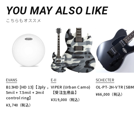
YOU MAY ALSO LIKE
こちらもオススメ
EVANS
E-II
SCHECTER
B13HD [HD 13]【2ply ，
VIPER (Urban Camo)
OL-PT-2H-VTR (SBM
5mil + 7.5mil + 2mil
【受注生産品】
¥
66,000
（税込）
control ring】
¥
319,000
（税込）
¥
3,740
（税込）