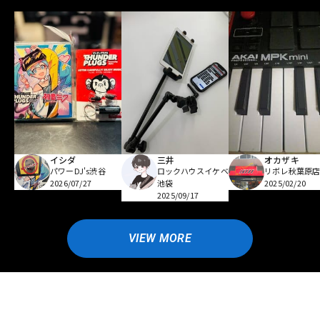
イシダ
三井
オカザキ
パワーDJ's渋谷
ロックハウスイケベ
リボレ秋葉原
2026/07/27
池袋
2025/02/20
2025/09/17
VIEW MORE