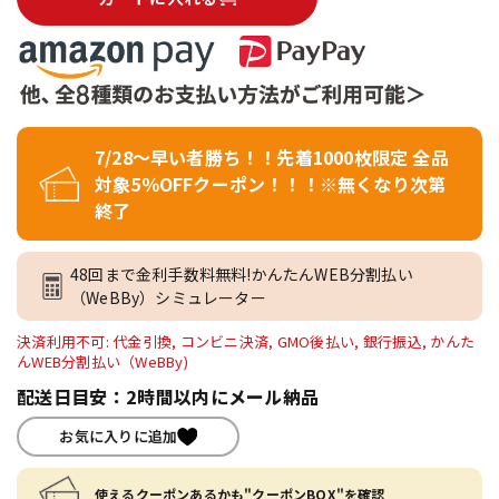
7/28～早い者勝ち！！先着1000枚限定 全品
対象5％OFFクーポン！！！※無くなり次第
終了
48回まで金利手数料無料!かんたんWEB分割払い
（WeBBy）シミュレーター
決済利用不可: 代金引換, コンビニ決済, GMO後払い, 銀行振込, かんた
んWEB分割払い（WeBBy)
配送日目安：2時間以内にメール納品
お気に入りに追加
使えるクーポンあるかも"クーポンBOX"を確認