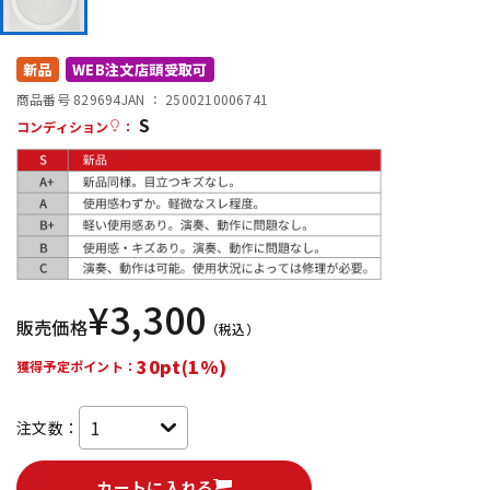
DTM オンライン納品
レコーディング機器
新品
WEB注文店頭受取可
配信/ライブ機器
楽器アクセサリ
商品番号 829694
JAN ：
2500210006741
S
コンディション
：
中古
ヴィンテージ
¥
3,300
販売価格
（税込）
30pt(1%)
獲得予定ポイント：
注文数：
カートに入れる