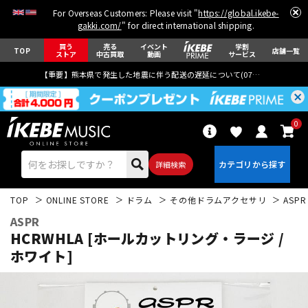
For Overseas Customers: Please visit "
https://global.ikebe-
gakki.com/
" for direct international shipping.
買う
売る
イベント
学割
TOP
店舗一覧
ストア
中古買取
動画
サービス
【重要】熊本県で発生した地震に伴う配送の遅延について(
07月29日
更新)
0
詳細検索
TOP
ONLINE STORE
ドラム
その他ドラムアクセサリ
ASPR
ASPR
HCRWHLA [ホールカットリング・ラージ /
ホワイト]
エレキギター
アコギ/エレアコ