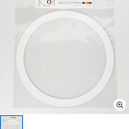
ベース
ウクレレ
ドラム
パーカッション
キーボード
電子ピアノ
管楽器
その他楽器
アンプ
エフェクター
DJ機器
DTM