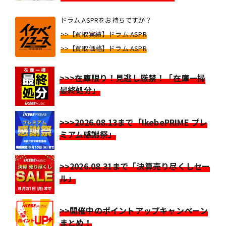
ドラム ASPRをお持ちですか？
>>【買取実績】ドラム ASPR
>>【買取価格】ドラム ASPR
>>>在庫限り！見逃し厳禁！「在庫一掃
最終処分」
>>>2026.08.13まで「IkebePRIME プレ
ミアム感謝祭」
>>2026.08.31まで「決算売り尽くしセー
ル」
>>開催中のポイントアップキャンペーン
まとめ！