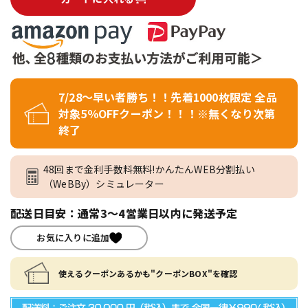
7/28～早い者勝ち！！先着1000枚限定 全品
対象5％OFFクーポン！！！※無くなり次第
終了
48回まで金利手数料無料!かんたんWEB分割払い
（WeBBy）シミュレーター
配送日目安：通常3～4営業日以内に発送予定
お気に入りに追加
使えるクーポンあるかも"クーポンBOX"を確認