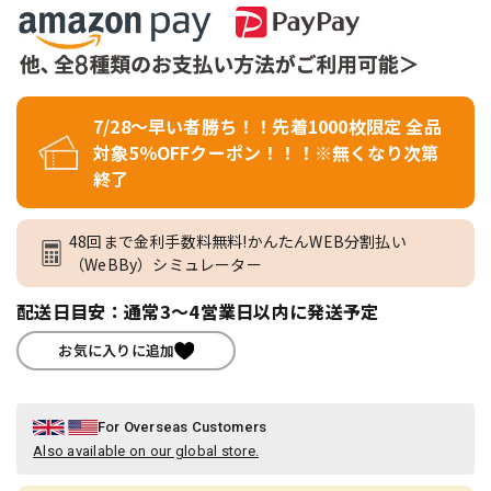
7/28～早い者勝ち！！先着1000枚限定 全品
対象5％OFFクーポン！！！※無くなり次第
終了
48回まで金利手数料無料!かんたんWEB分割払い
（WeBBy）シミュレーター
配送日目安：通常3～4営業日以内に発送予定
お気に入りに追加
For Overseas Customers
Also available on our global store.