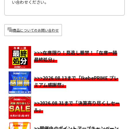
い合わせください。
商品についてのお問い合わせ
>>>在庫限り！見逃し厳禁！「在庫一掃
最終処分」
>>>2026.08.13まで「IkebePRIME プレ
ミアム感謝祭」
>>2026.08.31まで「決算売り尽くしセー
ル」
>>開催中のポイントアップキャンペーン