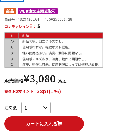
DTM オンライン納品
レコーディング機器
新品
WEB注文店頭受取可
商品番号 829420
JAN ：
4560259051728
S
配信/ライブ機器
楽器アクセサリ
コンディション
：
中古
ヴィンテージ
¥
3,080
販売価格
（税込）
28pt(1%)
獲得予定ポイント：
注文数：
カートに入れる