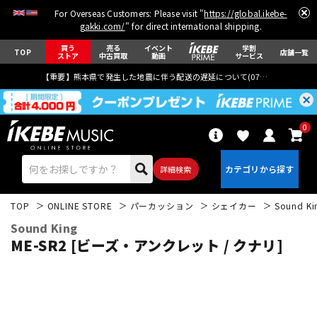
For Overseas Customers: Please visit "
https://global.ikebe-
gakki.com/
" for direct international shipping.
買う
売る
イベント
学割
TOP
店舗一覧
ストア
中古買取
動画
サービス
【重要】熊本県で発生した地震に伴う配送の遅延について(
07月29日
更新)
0
詳細検索
TOP
ONLINE STORE
パーカッション
シェイカー
Sound Ki
Sound King
ME-SR2 [ビーズ・アンクレット / クナリ]
エレキギター
アコギ/エレアコ