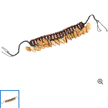
ベース
ウクレレ
ドラム
パーカッション
キーボード
電子ピアノ
管楽器
その他楽器
アンプ
エフェクター
DJ機器
DTM