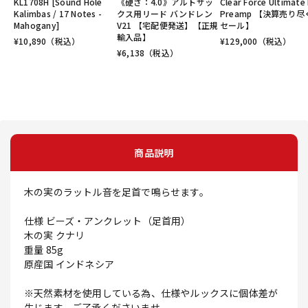
KL1708H [Sound Hole
《硬さ：4.0》アルトサッ
Clear Force Ultimate 
Kalimbas / 17 Notes -
クス用リード バンドレン
Preamp 【決算売り尽
Mahogany]
V21 【宅配便発送】【正規
セール】
輸入品】
¥
10,890
（税込）
¥
129,000
（税込）
¥
6,138
（税込）
商品説明
木の実のラットル音を足首で鳴らせます。
仕様 ビーズ・アンクレット（足首用）
木の実 クナリ
重量 85g
原産国 インドネシア
※天然素材を使用している為、仕様やルックスに個体差が
生じます。ご了承くださいませ。