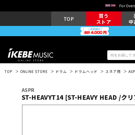
For Overs
買う
TOP
ストア
中
TOP
ONLINE STORE
ドラム
ドラムヘッド
スネア用
AS
アコギ/エレ
エレキギター
アコ
ASPR
ST-HEAVYT14 [ST-HEAVY HEAD /クリ
キーボード
電子ピアノ