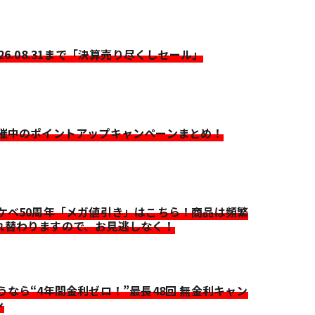
026.08.31まで「決算売り尽くしセール」
開催中のポイントアップキャンペーンまとめ！
イケベ50周年「メガ値引き」はこちら！商品は頻繁
れ替わりますので、お見逃しなく！
迷うなら“4年間金利ゼロ！”最長48回 無金利キャン
ン