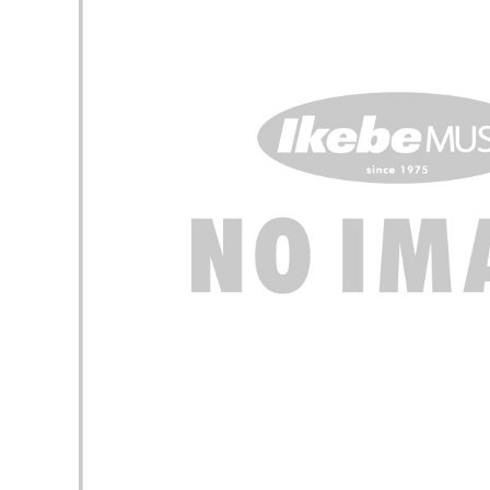
DJ機器
DTM
中古
ヴィンテー