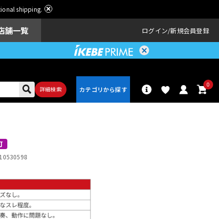
ational shipping.
店舗一覧
ログイン
新規会員登録
0
詳細検索
パーカッショ
ドラム
ン
可
10530598
アンプ
エフェクター