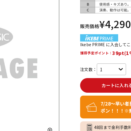
DTM オンラ
レコーディン
イン納品
グ機器
¥
4,290
販売価格
ジ
Ikebe PRIME に入会し
39pt(1
獲得予定ポイント：
注文数：
カートに入れ
7/28～早い
ポン！！！※
48回まで金利手数