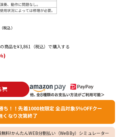
配信/ライブ
楽器アクセサ
機器
リ
（税込）
てこの商品を¥3,861（税込）で購入する
%)
る
者勝ち！！先着1000枚限定 全品対象5％OFFクー
無くなり次第終了
料無料!かんたんWEB分割払い（WeBBy）シミュレーター