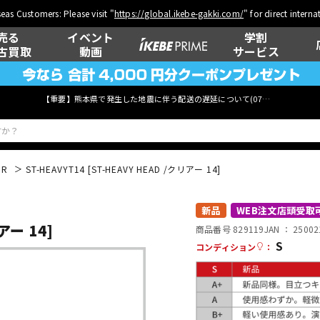
eas Customers: Please visit "
https://global.ikebe-gakki.com/
" for direct intern
売る
イベント
学割
古買取
動画
サービス
【重要】熊本県で発生した地震に伴う配送の遅延について(
07月29日
更新)
PR
ST-HEAVYT14 [ST-HEAVY HEAD /クリアー 14]
ベース
ウクレレ
新品
WEB注文店頭受取
アー 14]
商品番号 829119
JAN ：
25002
S
コンディション
：
管楽器
その他楽器