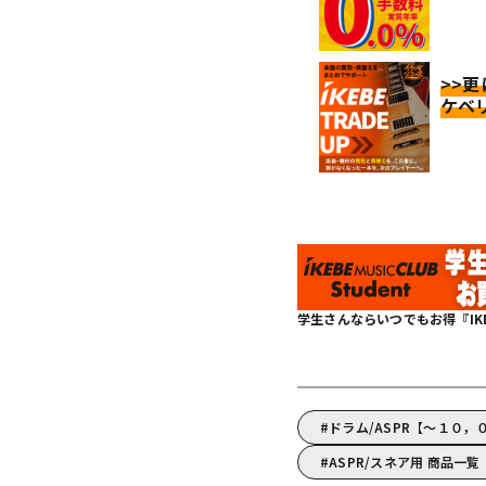
>>
ケベ
学生さんならいつでもお得『IKEBE 
ドラム/ASPR【～１０，
ASPR/スネア用 商品一覧