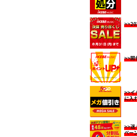
>>2
>>
>>
に入
>>
ペー