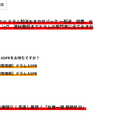
わせ
イケベ ドラム配送おまかせパック ～配送、設置、セ
ィング、資材撤収までドラムの専門家に全ておまか
 ASPRをお持ちですか？
買取実績】ドラム ASPR
買取価格】ドラム ASPR
>在庫限り！見逃し厳禁！「在庫一掃 最終処分」