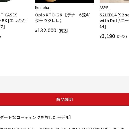
Koaloha
ASPR
T CASES
Opio KTO-G6 【テナー6弦ギ
S2LCD14 [S2 se
G1R BK [エレキギ
ターウクレレ】
with Dot /
グ]
14]
132,000
¥
（税込）
3,190
）
¥
（税込）
商品説明
ンダードなコーティングを施したモデル】