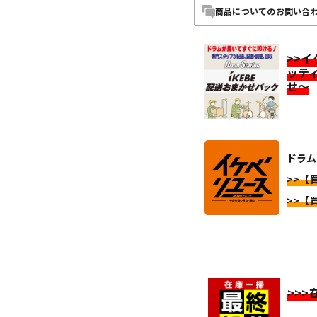
商品についてのお問い合
>>
ッテ
せ～
ドラム
>>【
>>【
>>