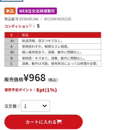
DTM オンライン納品
レコーディング機器
新品
WEB注文店頭受取可
商品番号 828849
JAN ：
4515069000220
S
配信/ライブ機器
楽器アクセサリ
コンディション
：
中古
ヴィンテージ
¥
968
販売価格
（税込）
8pt(1%)
獲得予定ポイント：
注文数：
カートに入れる