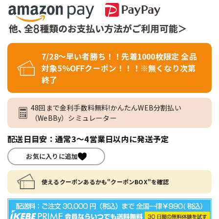
7/28～早い者勝ち！！先着1000枚限定 全品
対象5％OFFクーポン！！！※無くなり次第
終了
48回まで金利手数料無料!かんたんWEB分割払い
（WeBBy）シミュレーター
配送日目安：通常3～4営業日以内に発送予定
お気に入りに追加
使えるクーポンあるかも"クーポンBOX"を確認