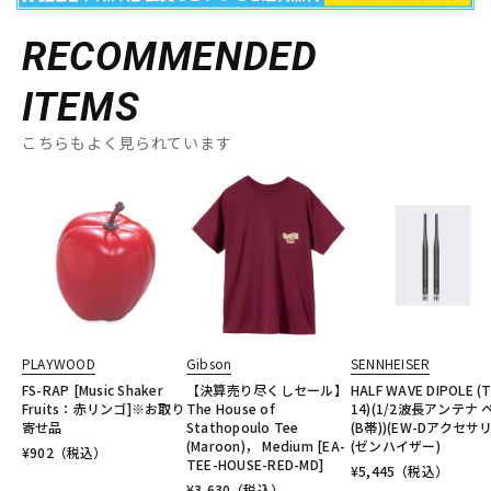
RECOMMENDED
ITEMS
こちらもよく見られています
PLAYWOOD
Gibson
SENNHEISER
FS-RAP [Music Shaker
【決算売り尽くしセール】
HALF WAVE DIPOLE (
Fruits：赤リンゴ]※お取り
The House of
14)(1/2波長アンテナ 
寄せ品
Stathopoulo Tee
(B帯))(EW-Dアクセサリ
(Maroon)， Medium [EA-
(ゼンハイザー)
¥
902
（税込）
TEE-HOUSE-RED-MD]
¥
5,445
（税込）
¥
3,630
（税込）