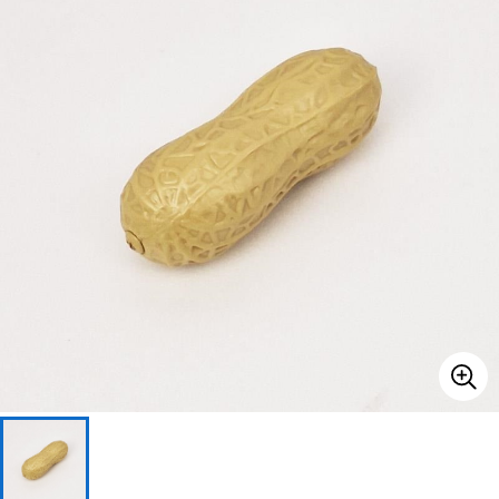
ベース
ウクレレ
ドラム
パーカッション
キーボード
電子ピアノ
管楽器
その他楽器
アンプ
エフェクター
DJ機器
DTM