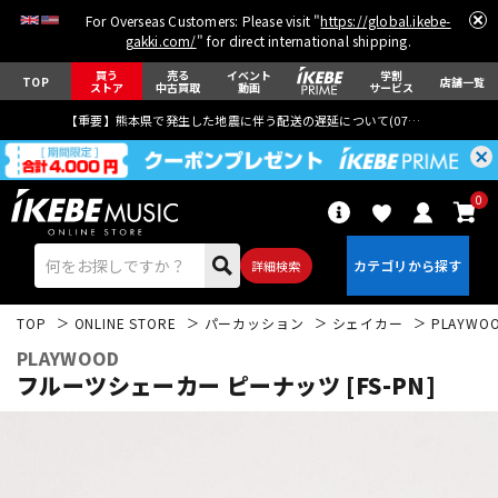
For Overseas Customers: Please visit "
https://global.ikebe-
gakki.com/
" for direct international shipping.
買う
売る
イベント
学割
TOP
店舗一覧
ストア
中古買取
動画
サービス
【重要】熊本県で発生した地震に伴う配送の遅延について(
07月29日
更新)
0
詳細検索
TOP
ONLINE STORE
パーカッション
シェイカー
PLAYWO
PLAYWOOD
フルーツシェーカー ピーナッツ [FS-PN]
エレキギター
アコギ/エレアコ