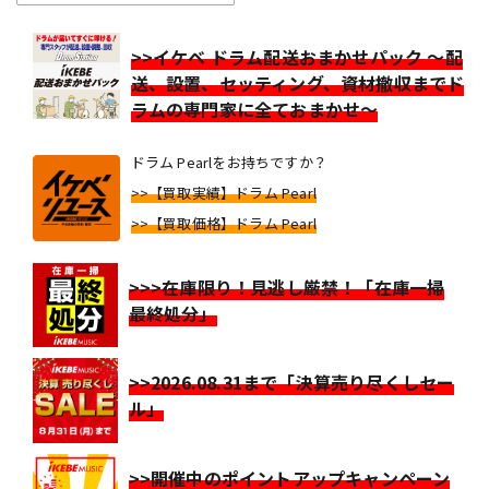
>>イケベ ドラム配送おまかせパック ～配
送、設置、セッティング、資材撤収までド
ラムの専門家に全ておまかせ～
ドラム Pearlをお持ちですか？
>>【買取実績】ドラム Pearl
>>【買取価格】ドラム Pearl
>>>在庫限り！見逃し厳禁！「在庫一掃
最終処分」
>>2026.08.31まで「決算売り尽くしセー
ル」
>>開催中のポイントアップキャンペーン