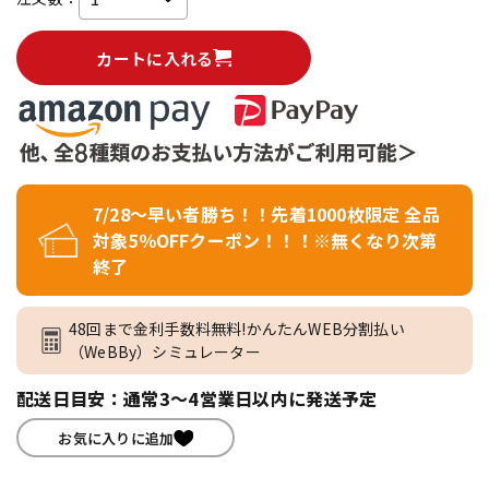
カートに入れる
7/28～早い者勝ち！！先着1000枚限定 全品
対象5％OFFクーポン！！！※無くなり次第
終了
48回まで金利手数料無料!かんたんWEB分割払い
（WeBBy）シミュレーター
配送日目安：通常3～4営業日以内に発送予定
お気に入りに追加