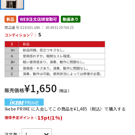
DTM オンライン納品
レコーディング機器
新品
WEB注文店頭受取可
動画あり
配信/ライブ機器
楽器アクセサリ
商品番号 828301
JAN ：
4549312076625
S
コンディション
：
中古
ヴィンテージ
¥
1,650
販売価格
（税込）
Ikebe PRIME に入会してこの商品を¥1,485（税込）で購入する
15pt(1%)
獲得予定ポイント：
注文数：