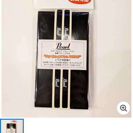
ベース
ウクレレ
ドラム
パーカッション
キーボード
電子ピアノ
管楽器
その他楽器
アンプ
エフェクター
DJ機器
DTM