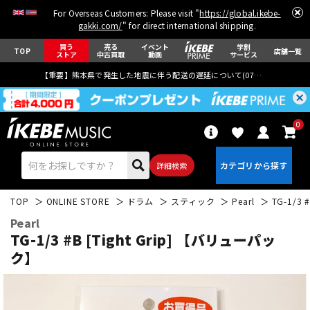
For Overseas Customers: Please visit "
https://global.ikebe-
gakki.com/
" for direct international shipping.
買う
売る
イベント
学割
TOP
店舗一覧
ストア
中古買取
動画
サービス
【重要】熊本県で発生した地震に伴う配送の遅延について(
07月29日
更新)
0
詳細検索
TOP
ONLINE STORE
ドラム
スティック
Pearl
TG-1/3
Pearl
TG-1/3 #B [Tight Grip] 【バリューパッ
ク】
エレキギター
アコギ/エレアコ