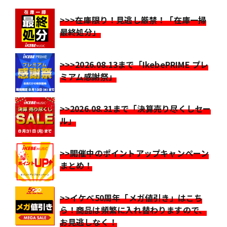
>>>在庫限り！見逃し厳禁！「在庫一掃
最終処分」
>>>2026.08.13まで「IkebePRIME プレ
ミアム感謝祭」
>>2026.08.31まで「決算売り尽くしセー
ル」
>>開催中のポイントアップキャンペーン
まとめ！
>>イケベ50周年「メガ値引き」はこち
ら！商品は頻繁に入れ替わりますので、
お見逃しなく！