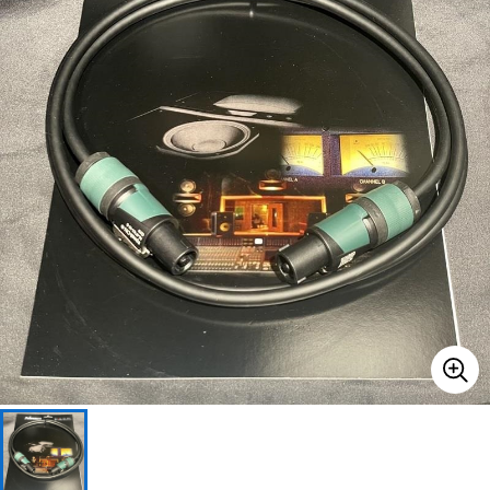
ベース
ウクレレ
ドラム
パーカッション
キーボード
電子ピアノ
管楽器
その他楽器
アンプ
エフェクター
DJ機器
DTM