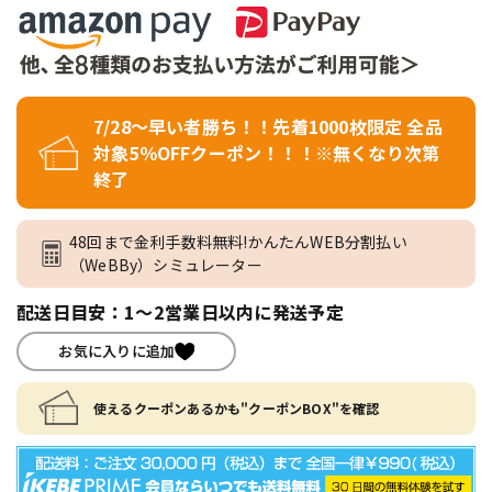
7/28～早い者勝ち！！先着1000枚限定 全品
対象5％OFFクーポン！！！※無くなり次第
終了
48回まで金利手数料無料!かんたんWEB分割払い
（WeBBy）シミュレーター
配送日目安：1～2営業日以内に発送予定
お気に入りに追加
使えるクーポンあるかも"クーポンBOX"を確認