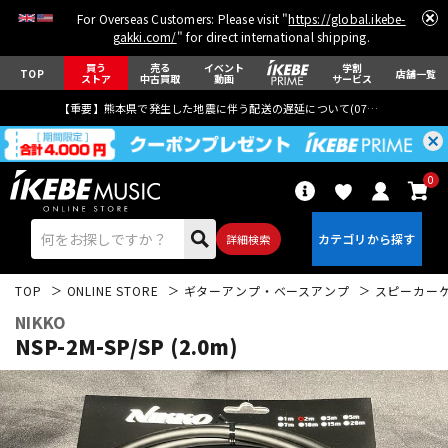
For Overseas Customers: Please visit "
https://global.ikebe-
gakki.com/
" for direct international shipping.
買う
売る
イベント
学割
TOP
店舗一覧
ストア
中古買取
動画
サービス
【重要】熊本県で発生した地震に伴う配送の遅延について(
07月29日
更新)
0
詳細検索
TOP
ONLINE STORE
ギターアンプ・ベースアンプ
スピーカー
NIKKO
NSP-2M-SP/SP (2.0m)
エレキギター
アコギ/エレアコ