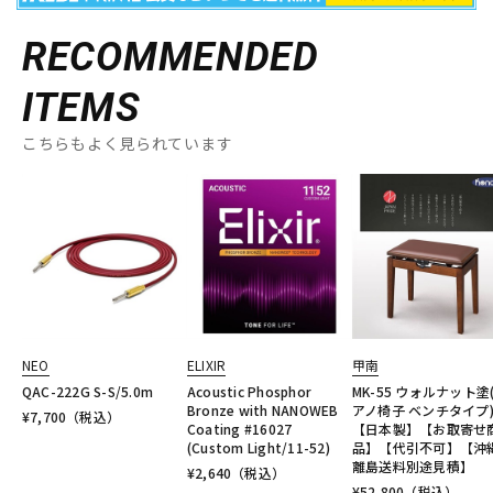
RECOMMENDED
ITEMS
こちらもよく見られています
NEO
ELIXIR
甲南
QAC-222G S-S/5.0m
Acoustic Phosphor
MK-55 ウォルナット塗
Bronze with NANOWEB
アノ椅子 ベンチタイプ
¥
7,700
（税込）
Coating #16027
【日本製】【お取寄せ
(Custom Light/11-52)
品】【代引不可】【沖
離島送料別途見積】
¥
2,640
（税込）
¥
52,800
（税込）