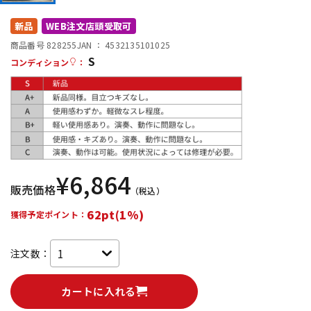
DTM オンライン納品
レコーディング機器
新品
WEB注文店頭受取可
商品番号 828255
JAN ：
4532135101025
S
配信/ライブ機器
楽器アクセサリ
コンディション
：
中古
ヴィンテージ
¥
6,864
販売価格
（税込）
62pt(1%)
獲得予定ポイント：
注文数：
カートに入れる