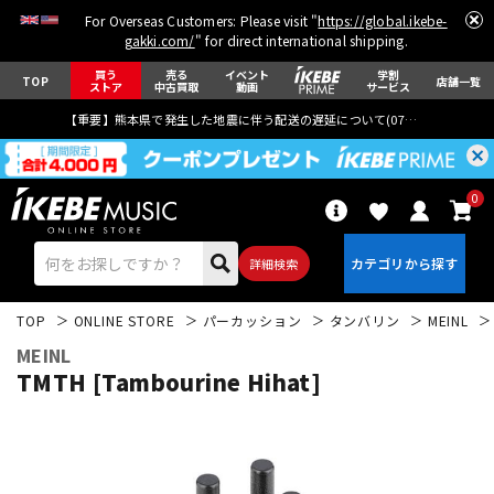
For Overseas Customers: Please visit "
https://global.ikebe-
gakki.com/
" for direct international shipping.
買う
売る
イベント
学割
TOP
店舗一覧
ストア
中古買取
動画
サービス
【重要】熊本県で発生した地震に伴う配送の遅延について(
07月29日
更新)
0
詳細検索
TOP
ONLINE STORE
パーカッション
タンバリン
MEINL
MEINL
TMTH [Tambourine Hihat]
エレキギター
アコギ/エレアコ