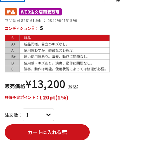
DTM オンライン納品
レコーディング機器
新品
WEB注文店頭受取可
商品番号 828161
JAN ：
0842960151596
S
配信/ライブ機器
楽器アクセサリ
コンディション
：
中古
ヴィンテージ
¥
13,200
販売価格
（税込）
120pt(1%)
獲得予定ポイント：
注文数：
カートに入れる