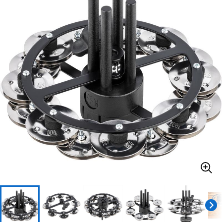
ベース
ウクレレ
ドラム
パーカッション
キーボード
電子ピアノ
管楽器
その他楽器
アンプ
エフェクター
DJ機器
DTM