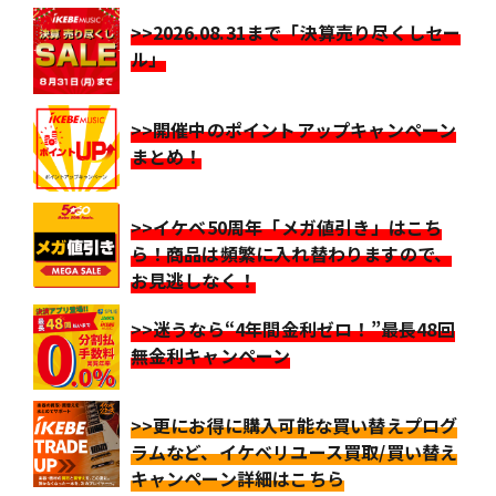
>>2026.08.31まで「決算売り尽くしセー
ル」
>>開催中のポイントアップキャンペーン
まとめ！
>>イケベ50周年「メガ値引き」はこち
ら！商品は頻繁に入れ替わりますので、
お見逃しなく！
>>迷うなら“4年間金利ゼロ！”最長48回
無金利キャンペーン
>>更にお得に購入可能な買い替えプログ
ラムなど、イケベリユース買取/買い替え
キャンペーン詳細はこちら