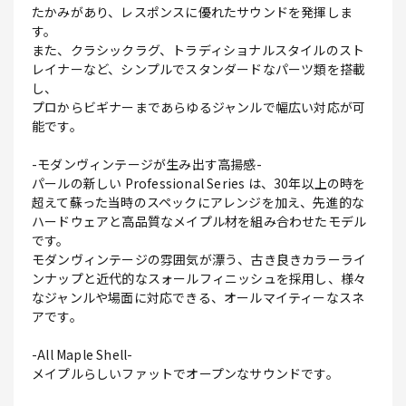
たかみがあり、レスポンスに優れたサウンドを発揮しま
す。
また、クラシックラグ、トラディショナルスタイルのスト
レイナーなど、シンプルでスタンダードなパーツ類を搭載
し、
プロからビギナーまであらゆるジャンルで幅広い対応が可
能です。
-モダンヴィンテージが生み出す高揚感-
パールの新しい Professional Series は、30年以上の時を
超えて蘇った当時のスペックにアレンジを加え、先進的な
ハードウェアと高品質なメイプル材を組み合わせたモデル
です。
モダンヴィンテージの雰囲気が漂う、古き良きカラーライ
ンナップと近代的なスォールフィニッシュを採用し、様々
なジャンルや場面に対応できる、オールマイティーなスネ
アです。
-All Maple Shell-
メイプルらしいファットでオープンなサウンドです。