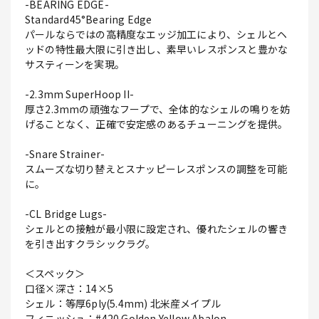
-BEARING EDGE-
Standard45°Bearing Edge
パールならではの高精度なエッジ加工により、シェルとヘ
ッドの特性最大限に引き出し、素早いレスポンスと豊かな
サスティーンを実現。
-2.3mm SuperHoop II-
厚さ2.3mmの頑強なフープで、全体的なシェルの鳴りを妨
げることなく、正確で安定感のあるチューニングを提供。
-Snare Strainer-
スムーズな切り替えとスナッピーレスポンスの調整を可能
に。
-CL Bridge Lugs-
シェルとの接触が最小限に設定され、優れたシェルの響き
を引き出すクラシックラグ。
＜スペック＞
口径×深さ：14×5
シェル：等厚6ply(5.4mm) 北米産メイプル
フィニッシュ：#420 Golden Yellow Abalon