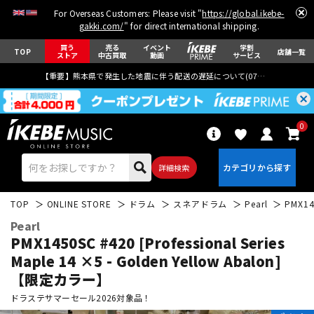
For Overseas Customers: Please visit "
https://global.ikebe-
gakki.com/
" for direct international shipping.
買う
売る
イベント
学割
TOP
店舗一覧
ストア
中古買取
動画
サービス
【重要】熊本県で発生した地震に伴う配送の遅延について(
07月29日
更新)
0
詳細検索
TOP
ONLINE STORE
ドラム
スネアドラム
Pearl
PMX14
Pearl
PMX1450SC #420 [Professional Series
Maple 14 ×5 - Golden Yellow Abalon]
【限定カラー】
エレキギター
アコギ/エレアコ
ドラステサマーセール2026対象品！