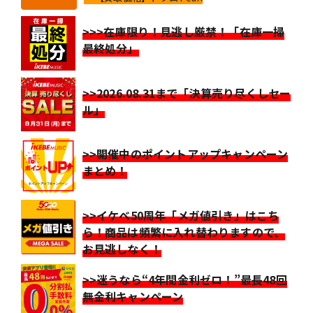
>>>在庫限り！見逃し厳禁！「在庫一掃
最終処分」
>>2026.08.31まで「決算売り尽くしセー
ル」
>>開催中のポイントアップキャンペーン
まとめ！
>>イケベ50周年「メガ値引き」はこち
ら！商品は頻繁に入れ替わりますので、
お見逃しなく！
>>迷うなら“4年間金利ゼロ！”最長48回
無金利キャンペーン