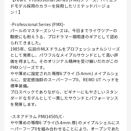
ドモデル採用のカラーを採用したリミテッドバージョ
ン！】
-Professional Series (PMX)-
パールのマスターズシリーズは、今日までライヴツアーの
酷使にも耐えうる、プロドラマー御用達のギアとして認め
られてきました。
1985年、伝説のMLX ドラムをプロフェッショナルシリーズ
として発表し、パワフルなメイプルサウンドとして高い評
価を得ました。そのオリジナル精神を受け継いだのがこの
PMXシリーズです。
やや薄めに設定された等厚6プライ (5.4mm) メイプルシェ
ルに、安定感抜群のスーパーフープII、REMO UT ヘッドを
標準装備。
プロスペックでありながら、ビギナーにもやさしいスタン
ダードなモデルとして一貫したサウンドとパフォーマンス
を発揮します。
-スネアドラム PMX1450S/C-
やや薄めの等厚6 プライ(5.4mm 厚) のメイプルシェルにス
ーパーフープIIを組み合わせることにより、オープンであた