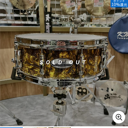
ポイント
10%
還元
ベース
ウクレレ
ドラム
パーカッション
キーボード
電子ピアノ
SOLD OUT
管楽器
その他楽器
アンプ
エフェクター
DJ機器
DTM