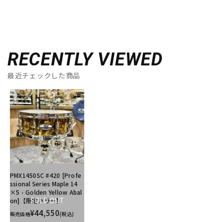
RECENTLY VIEWED
最近チェックした商品
PMX1450SC #420 [Profe
ssional Series Maple 14
×5 - Golden Yellow Abal
on]【限定カラー】
SOLD OUT
¥44,550
販売価格
(税込)