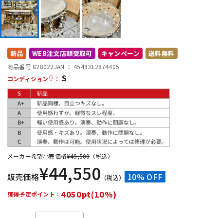
DTM オンライン納品
レコーディング機器
配信/ライブ機器
楽器アクセサリ
新品
WEB注文店頭受取可
キャンペーン
送料無料
商品番号 828022
JAN ：
4549312874405
S
中古
ヴィンテージ
コンディション
：
メーカー希望小売価格
¥
49,500
（税込）
¥
44,550
販売価格
10% OFF
（税込）
4050pt(10%)
獲得予定ポイント：