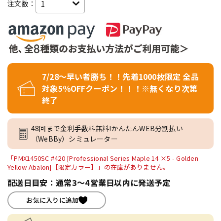
注文数：
7/28～早い者勝ち！！先着1000枚限定 全品
対象5％OFFクーポン！！！※無くなり次第
終了
48回まで金利手数料無料!かんたんWEB分割払い
（WeBBy）シミュレーター
「PMX1450SC #420 [Professional Series Maple 14 ×5 - Golden
Yellow Abalon]【限定カラー】」の在庫がありません。
配送日目安：通常3～4営業日以内に発送予定
お気に入りに追加