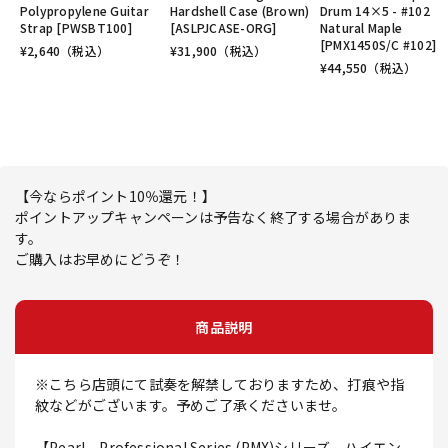
Polypropylene Guitar
Hardshell Case (Brown)
Drum 14×5 - #102
Strap [PWSBT100]
[ASLPJCASE-ORG]
Natural Maple
[PMX1450S/C #102]
¥
2,640
（税込）
¥
31,900
（税込）
¥
44,550
（税込）
【今ならポイント10％還元！】
ポイントアップキャンペーンは予告なく終了する場合がありま
す。
ご購入はお早めにどうぞ！
商品説明
※こちら店頭にて試奏を解禁しておりますため、打痕や指
紋などがございます。予めご了承くださいませ。
【Pearl、Professional Series (PMX)シリーズ、ハイエン