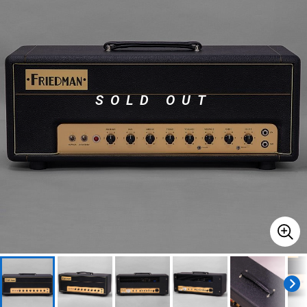
ベース
ウクレレ
ドラム
パーカッション
SOLD OUT
キーボード
電子ピアノ
管楽器
その他楽器
アンプ
エフェクター
DJ機器
DTM