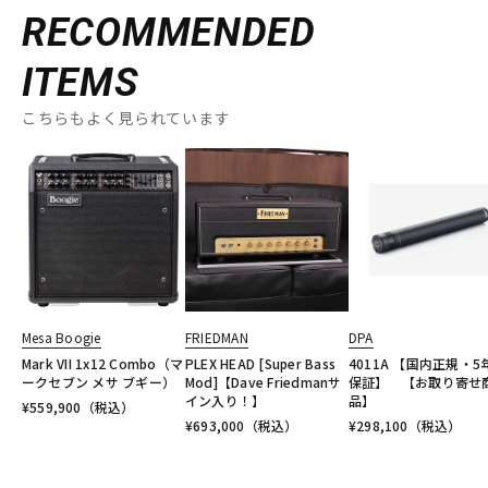
RECOMMENDED
ITEMS
こちらもよく見られています
Mesa Boogie
FRIEDMAN
DPA
Mark VII 1x12 Combo（マ
PLEX HEAD [Super Bass
4011A 【国内正規・5
ークセブン メサ ブギー）
Mod]【Dave Friedmanサ
保証】 【お取り寄せ
イン入り！】
品】
¥
559,900
（税込）
¥
693,000
（税込）
¥
298,100
（税込）