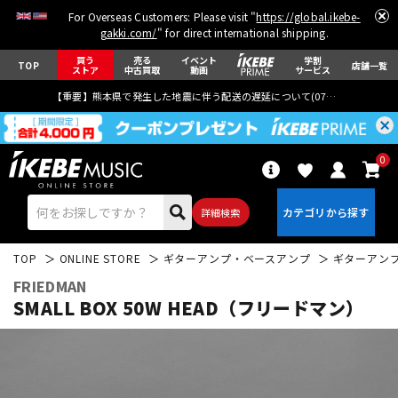
For Overseas Customers: Please visit "
https://global.ikebe-
gakki.com/
" for direct international shipping.
買う
売る
イベント
学割
TOP
店舗一覧
ストア
中古買取
動画
サービス
【重要】熊本県で発生した地震に伴う配送の遅延について(
07月29日
更新)
0
詳細検索
TOP
ONLINE STORE
ギターアンプ・ベースアンプ
ギターアン
FRIEDMAN
SMALL BOX 50W HEAD（フリードマン）
エレキギター
アコギ/エレアコ