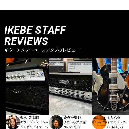
IKEBE STAFF
REVIEWS
ギターアンプ・ベースアンプのレビュー
鈴木 健太郎
波多野聖也
タカハタ
ギターズステーショ
リボレ秋葉原店
イケシブリユー
ン / アンプステーシ
2026/07/09
2026/06/24