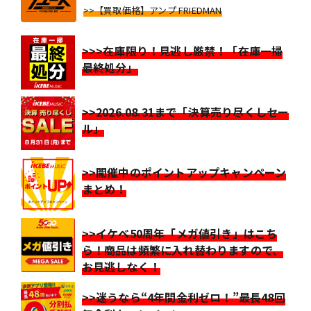
>>【買取価格】アンプ FRIEDMAN
>>>在庫限り！見逃し厳禁！「在庫一掃
最終処分」
>>2026.08.31まで「決算売り尽くしセー
ル」
>>開催中のポイントアップキャンペーン
まとめ！
>>イケベ50周年「メガ値引き」はこち
ら！商品は頻繁に入れ替わりますので、
お見逃しなく！
>>迷うなら“4年間金利ゼロ！”最長48回