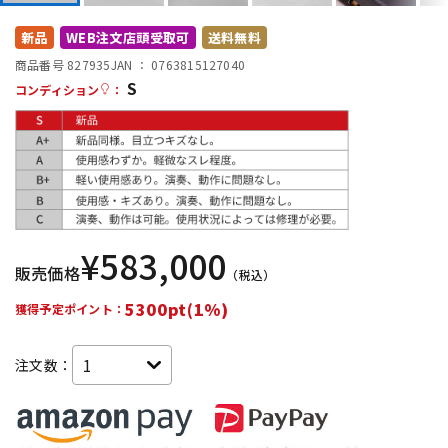
DTM オンライン納品
レコーディング機器
新品
WEB注文店頭受取可
送料無料
商品番号 827935
JAN ：
0763815127040
S
配信/ライブ機器
楽器アクセサリ
コンディション
：
中古
ヴィンテージ
¥
583,000
販売価格
（税込）
5300pt(1%)
獲得予定ポイント：
注文数：