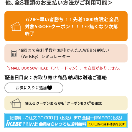
7/28～早い者勝ち！！先着1000枚限定 全品
対象5％OFFクーポン！！！※無くなり次第
終了
48回まで金利手数料無料!かんたんWEB分割払い
（WeBBy）シミュレーター
「SMALL BOX 50W HEAD（フリードマン）」の在庫がありません。
配送日目安：お取り寄せ商品 納期は別途ご連絡
お気に入りに追加
使えるクーポンあるかも"クーポンBOX"を確認