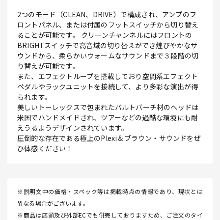
2つのモード（CLEAN、DRIVE）で構成され、アンプのフ
ロントパネル、または付属のフットスイッチから切り替え
ることが可能です。 クリーンチャンネルにはフロントの
BRIGHTスイッチで高音域の切り替えができ煌びやかなサ
ウンドから、柔らかいウォームなサウンドまで３段階の切
り替えが可能です。
また、エフェクトループを搭載しており空間系エフェクト
ペダルやラックユニットを接続して、より多彩な演出が得
られます。
美しいトーレックスで包まれたバルトバーチ材のヘッドは
米国でハンドメイドされ、ツアーなどの過酷な環境にも耐
えうるようデザインされています。
圧倒的な存在である極上のPlexi＆ブラウン・サウンドをぜ
ひ体感ください！
※説明文中の価格・スペック等は掲載時点の情報であり、現状とは
異なる場合がございます。
※商品は店頭及び外部ECでも併売しておりますため、ご注文のタイ