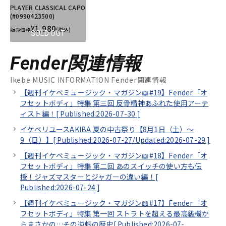
PLAYER CLASSICAL CAPO
(#0990423500)
¥1,980
販売価格
(税込)
SOLD OUT
Fender関連情報
Ikebe MUSIC INFORMATION Fender関連情報
【週刊イケベミュージック・マガジン📖#19】Fender「オ
フセットボディ」特集 第三回 反骨精神あふれた使用アーテ
ィスト編！[
Published:2026-07-30
]
イケベリユースAKIBA 夏の中古祭り【8月1日（土）～
9（日）】[
Published:2026-07-27/
Updated:2026-07-29
]
【週刊イケベミュージック・マガジン📖#18】Fender「オ
フセットボディ」特集 第二回 あのスイッチの使い方も伝
授！ジャズマスターとジャガーの違い編！[
Published:2026-07-24
]
【週刊イケベミュージック・マガジン📖#17】Fender「オ
フセットボディ」特集 第一回 ストラトを超える最高級機か
らまさかの…その逆転の歴史[
Published:2026-07-