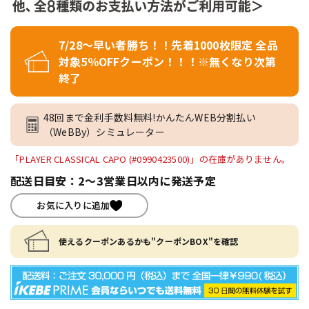
7/28～早い者勝ち！！先着1000枚限定 全品
対象5％OFFクーポン！！！※無くなり次第
終了
48回まで金利手数料無料!かんたんWEB分割払い
（WeBBy）シミュレーター
「PLAYER CLASSICAL CAPO (#0990423500)」の在庫がありません。
配送日目安：2～3営業日以内に発送予定
お気に入りに追加
使えるクーポンあるかも"クーポンBOX"を確認