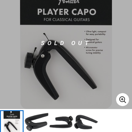
ベース
ウクレレ
ドラム
パーカッション
SOLD OUT
キーボード
電子ピアノ
管楽器
その他楽器
アンプ
エフェクター
DJ機器
DTM