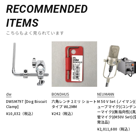
RECOMMENDED
ITEMS
こちらもよく見られています
dw
BONDHUS
NEUMANN
DWSM797 [Dog Biscuit
六角レンチ 2ミリ ショート
M 50 V Set (ノイマン)
Clamp]
タイプ WL2MM
ューブマイク)(コンデ
ーマイク)(無指向性)(
¥
10,032
（税込）
¥
242
（税込）
管マイク)(M50V Set)
発注品)
¥
2,011,680
（税込）