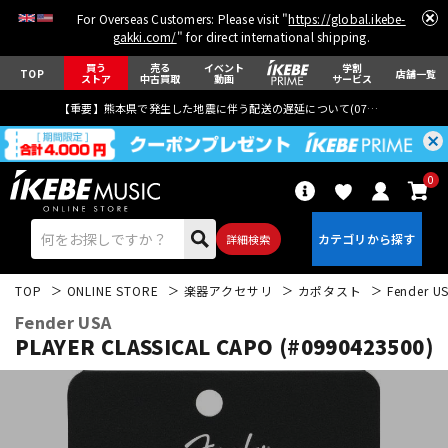
For Overseas Customers: Please visit "
https://global.ikebe-
gakki.com/
" for direct international shipping.
買う
売る
イベント
学割
TOP
店舗一覧
ストア
中古買取
動画
サービス
【重要】熊本県で発生した地震に伴う配送の遅延について(
07月29日
更新)
0
詳細検索
TOP
ONLINE STORE
楽器アクセサリ
カポタスト
Fender U
Fender USA
PLAYER CLASSICAL CAPO (#0990423500)
エレキギター
アコギ/エレアコ