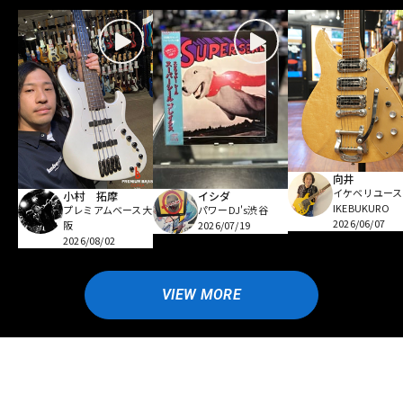
向井
イケベリユース
小村 拓摩
イシダ
IKEBUKURO
プレミアムベース大
パワーDJ's渋谷
2026/06/07
阪
2026/07/19
2026/08/02
VIEW MORE