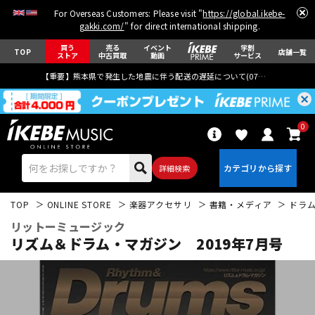
For Overseas Customers: Please visit "
https://global.ikebe-
gakki.com/
" for direct international shipping.
買う
売る
イベント
学割
TOP
店舗一覧
ストア
中古買取
動画
サービス
【重要】熊本県で発生した地震に伴う配送の遅延について(
07月29日
更新)
0
詳細検索
TOP
ONLINE STORE
楽器アクセサリ
書籍・メディア
ドラ
リットーミュージック
リズム＆ドラム・マガジン 2019年7月号
エレキギター
アコギ/エレアコ