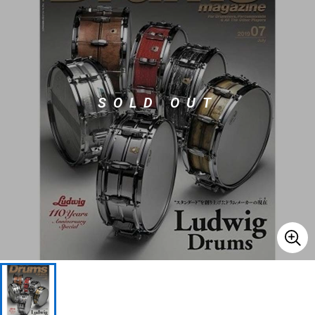
ベース
ウクレレ
ドラム
パーカッション
SOLD OUT
キーボード
電子ピアノ
管楽器
その他楽器
アンプ
エフェクター
DJ機器
DTM