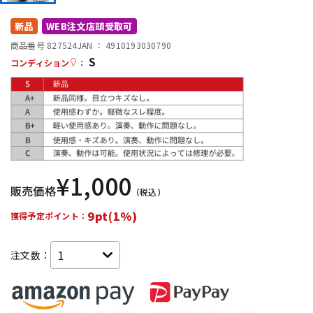
DTM オンライン納品
レコーディング機器
新品
WEB注文店頭受取可
商品番号 827524
JAN ：
4910193030790
S
配信/ライブ機器
楽器アクセサリ
コンディション
：
中古
ヴィンテージ
¥
1,000
販売価格
（税込）
9pt(1%)
獲得予定ポイント：
注文数：