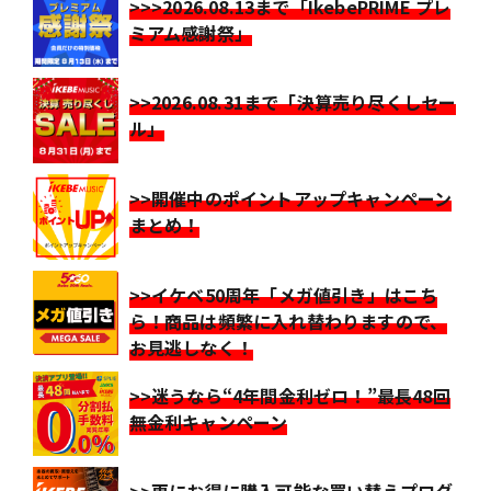
>>>2026.08.13まで「IkebePRIME プレ
ミアム感謝祭」
>>2026.08.31まで「決算売り尽くしセー
ル」
>>開催中のポイントアップキャンペーン
まとめ！
>>イケベ50周年「メガ値引き」はこち
ら！商品は頻繁に入れ替わりますので、
お見逃しなく！
>>迷うなら“4年間金利ゼロ！”最長48回
無金利キャンペーン