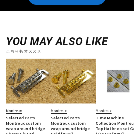
YOU MAY ALSO LIKE
こちらもオススメ
Montreux
Montreux
Montreux
Selected Parts
Selected Parts
Time Machine
Montreux custom
Montreux custom
Collection Montreu
wrap around bridge
wrap around bridge
Top Hat knob set G
Chrome [9127]
Gold [9128]
(4) ver.2 [8704]