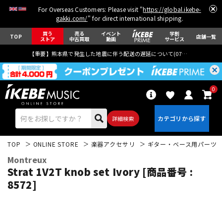
For Overseas Customers: Please visit "
https://global.ikebe-
gakki.com/
" for direct international shipping.
買う
売る
イベント
学割
TOP
店舗一覧
ストア
中古買取
動画
サービス
【重要】熊本県で発生した地震に伴う配送の遅延について(
07月29日
更新)
0
詳細検索
TOP
ONLINE STORE
楽器アクセサリ
ギター・ベース用パーツ
Montreux
Strat 1V2T knob set Ivory [商品番号 :
8572]
エレキギター
アコギ/エレアコ