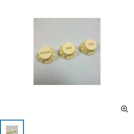
ベース
ウクレレ
ドラム
パーカッション
キーボード
電子ピアノ
管楽器
その他楽器
アンプ
エフェクター
DJ機器
DTM