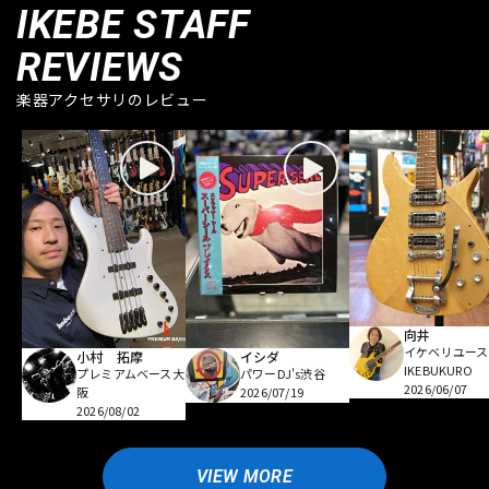
IKEBE STAFF
REVIEWS
楽器アクセサリのレビュー
向井
イケベリユース
小村 拓摩
イシダ
IKEBUKURO
プレミアムベース大
パワーDJ's渋谷
2026/06/07
阪
2026/07/19
2026/08/02
VIEW MORE