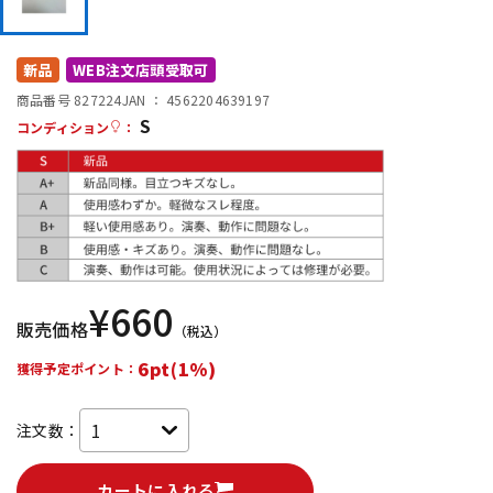
DTM オンライン納品
レコーディング機器
新品
WEB注文店頭受取可
配信/ライブ機器
楽器アクセサリ
商品番号 827224
JAN ：
4562204639197
S
コンディション
：
中古
ヴィンテージ
¥
660
販売価格
（税込）
6pt(1%)
獲得予定ポイント：
注文数：
カートに入れる