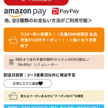
7/28～早い者勝ち！！先着1000枚限定 全品
対象5％OFFクーポン！！！※無くなり次第
終了
48回まで金利手数料無料!かんたんWEB分割払い
（WeBBy）シミュレーター
配送日目安：2～3営業日以内に発送予定
お気に入りに追加
使えるクーポンあるかも"クーポンBOX"を確認