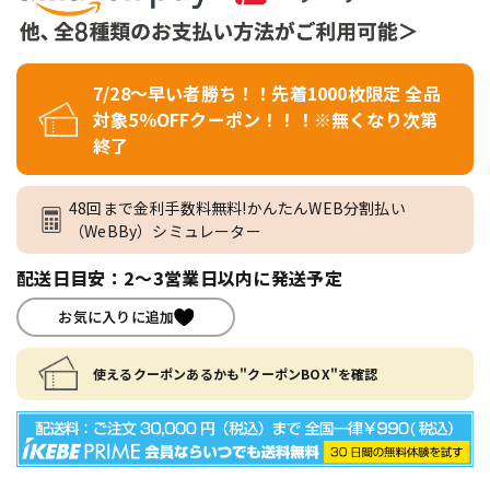
7/28～早い者勝ち！！先着1000枚限定 全品
対象5％OFFクーポン！！！※無くなり次第
終了
48回まで金利手数料無料!かんたんWEB分割払い
（WeBBy）シミュレーター
配送日目安：2～3営業日以内に発送予定
お気に入りに追加
使えるクーポンあるかも"クーポンBOX"を確認