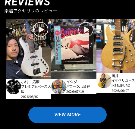
REVIEWS
楽器アクセサリのレビュー
向井
イケベリユース
小村 拓摩
イシダ
IKEBUKURO
プレミアムベース大
パワーDJ's渋谷
2026/06/07
阪
2026/07/19
2026/08/02
VIEW MORE