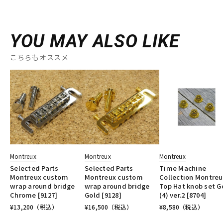
YOU MAY ALSO LIKE
こちらもオススメ
Montreux
Montreux
Montreux
Selected Parts
Selected Parts
Time Machine
Montreux custom
Montreux custom
Collection Montreu
wrap around bridge
wrap around bridge
Top Hat knob set G
Chrome [9127]
Gold [9128]
(4) ver.2 [8704]
¥
13,200
（税込）
¥
16,500
（税込）
¥
8,580
（税込）