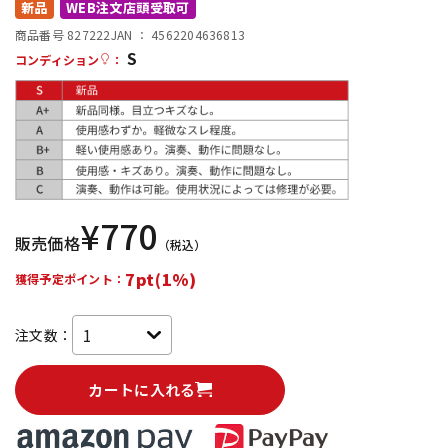
新品
WEB注文店頭受取可
配信/ライブ機器
楽器アクセサリ
商品番号 827222
JAN ：
4562204636813
S
コンディション
：
中古
ヴィンテージ
¥
770
販売価格
（税込）
7pt(1%)
獲得予定ポイント：
注文数：
カートに入れる