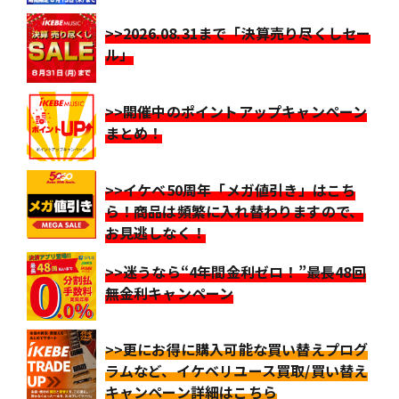
>>2026.08.31まで「決算売り尽くしセー
ル」
>>開催中のポイントアップキャンペーン
まとめ！
>>イケベ50周年「メガ値引き」はこち
ら！商品は頻繁に入れ替わりますので、
お見逃しなく！
>>迷うなら“4年間金利ゼロ！”最長48回
無金利キャンペーン
>>更にお得に購入可能な買い替えプログ
ラムなど、イケベリユース買取/買い替え
キャンペーン詳細はこちら