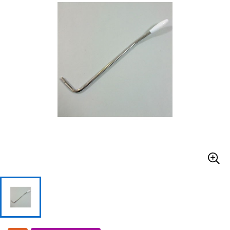
ドラム
パーカッション
キーボード
電子ピアノ
管楽器
その他楽器
アンプ
エフェクター
DJ機器
DTM
DTM オンライン納品
レコーディング機器