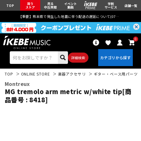
買う
売る
イベント
学割
TOP
店舗一覧
ストア
中古買取
動画
サービス
【重要】熊本県で発生した地震に伴う配送の遅延について(
07月29日
更新)
0
詳細検索
TOP
ONLINE STORE
楽器アクセサリ
ギター・ベース用パーツ
Montreux
MG tremolo arm metric w/white tip[商
品番号 : 8418]
エレキギター
アコギ/エレアコ
ベース
ウクレレ