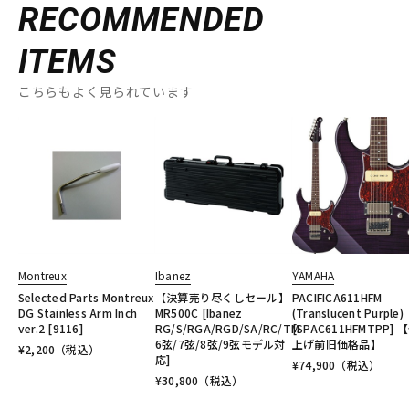
RECOMMENDED
ITEMS
こちらもよく見られています
Montreux
Ibanez
YAMAHA
Selected Parts Montreux
【決算売り尽くしセール】
PACIFICA611HFM
DG Stainless Arm Inch
MR500C [Ibanez
(Translucent Purple)
ver.2 [9116]
RG/S/RGA/RGD/SA/RC/TM
[SPAC611HFMTPP] 
6弦/7弦/8弦/9弦モデル対
上げ前旧価格品】
¥
2,200
（税込）
応]
¥
74,900
（税込）
¥
30,800
（税込）