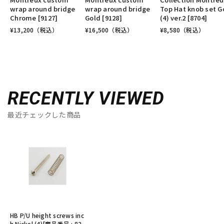
wrap around bridge
wrap around bridge
Top Hat knob set G
Chrome [9127]
Gold [9128]
(4) ver.2 [8704]
¥
13,200
（税込）
¥
16,500
（税込）
¥
8,580
（税込）
RECENTLY VIEWED
最近チェックした商品
HB P/U height screws inc
h Nickel (4)[商品番号 : 82