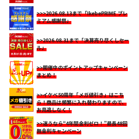
>>>2026.08.13まで「IkebePRIME プレ
ミアム感謝祭」
>>2026.08.31まで「決算売り尽くしセー
ル」
>>開催中のポイントアップキャンペーン
まとめ！
>>イケベ50周年「メガ値引き」はこち
ら！商品は頻繁に入れ替わりますので、
お見逃しなく！
>>迷うなら“4年間金利ゼロ！”最長48回
無金利キャンペーン