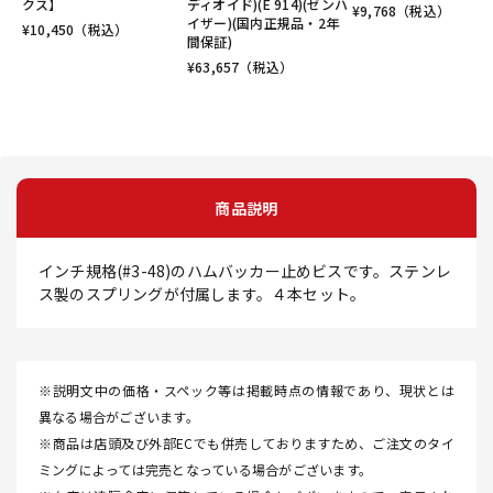
クス】
ディオイド)(E 914)(ゼンハ
¥
9,768
（税込）
イザー)(国内正規品・2年
¥
10,450
（税込）
間保証)
¥
63,657
（税込）
商品説明
インチ規格(#3-48)のハムバッカー止めビスです。ステンレ
ス製のスプリングが付属します。４本セット。
※説明文中の価格・スペック等は掲載時点の情報であり、現状とは
異なる場合がございます。
※商品は店頭及び外部ECでも併売しておりますため、ご注文のタイ
ミングによっては完売となっている場合がございます。