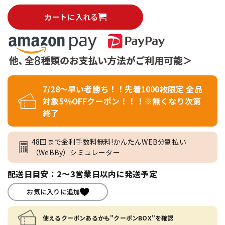
カートに入れる
7/28～早い者勝ち！！先着1000枚限定 全品
対象5％OFFクーポン！！！※無くなり次第
終了
48回まで金利手数料無料!かんたんWEB分割払い
（WeBBy）シミュレーター
配送日目安：2～3営業日以内に発送予定
お気に入りに追加
使えるクーポンあるかも"クーポンBOX"を確認