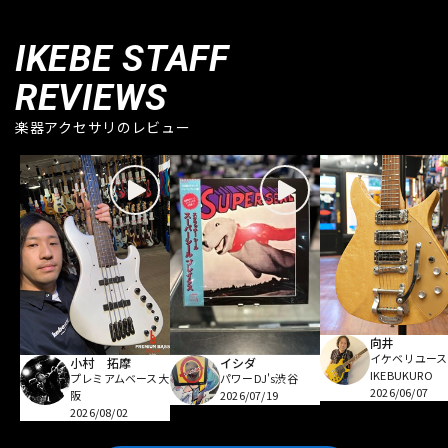
IKEBE STAFF
REVIEWS
楽器アクセサリのレビュー
向井
イケベリユース
小村 拓摩
イシダ
IKEBUKURO
プレミアムベース大
パワーDJ's渋谷
2026/06/07
阪
2026/07/19
2026/08/02