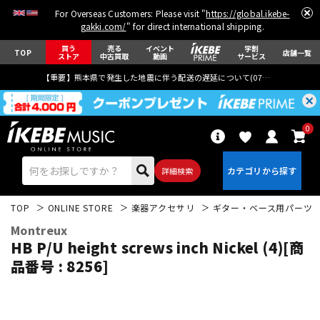
For Overseas Customers: Please visit "
https://global.ikebe-
gakki.com/
" for direct international shipping.
買う
売る
イベント
学割
TOP
店舗一覧
ストア
中古買取
動画
サービス
【重要】熊本県で発生した地震に伴う配送の遅延について(
07月29日
更新)
0
詳細検索
TOP
ONLINE STORE
楽器アクセサリ
ギター・ベース用パーツ
Montreux
HB P/U height screws inch Nickel (4)[商
品番号 : 8256]
エレキギター
アコギ/エレアコ