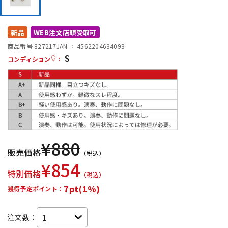
DTM オンライン納品
レコーディング機器
新品
WEB注文店頭受取可
配信/ライブ機器
楽器アクセサリ
商品番号 827217
JAN ：
4562204634093
S
コンディション
：
中古
ヴィンテージ
¥
880
販売価格
（税込）
¥
854
特別価格
（税込）
7pt(1%)
獲得予定ポイント：
注文数：