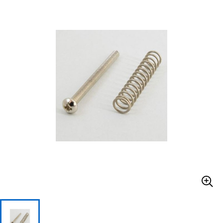
ベース
ウクレレ
ドラム
パーカッション
キーボード
電子ピアノ
管楽器
その他楽器
アンプ
エフェクター
DJ機器
DTM