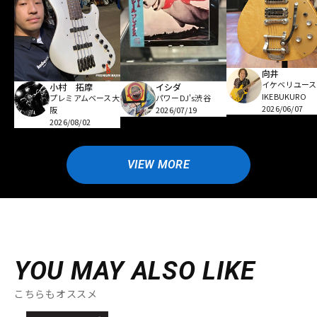
向井
イケベリユース
小村 拓摩
イシダ
IKEBUKURO
プレミアムベース大
パワーDJ's渋谷
2026/06/07
阪
2026/07/19
2026/08/02
VIEW MORE
YOU MAY ALSO LIKE
こちらもオススメ