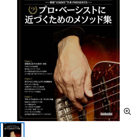
ベース
ウクレレ
ドラム
パーカッション
キーボード
電子ピアノ
管楽器
その他楽器
アンプ
エフェクター
DJ機器
DTM