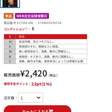
DTM オンライン納品
レコーディング機器
新品
WEB注文店頭受取可
配信/ライブ機器
楽器アクセサリ
商品番号 827066
JAN ：
9784845636334
S
コンディション
：
中古
ヴィンテージ
¥
2,420
販売価格
（税込）
22pt(1%)
獲得予定ポイント：
注文数：
カートに入れる