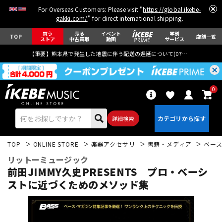
For Overseas Customers: Please visit "
https://global.ikebe-
gakki.com/
" for direct international shipping.
買う
売る
イベント
学割
TOP
店舗一覧
ストア
中古買取
動画
サービス
【重要】熊本県で発生した地震に伴う配送の遅延について(
07月29日
更新)
0
詳細検索
TOP
ONLINE STORE
楽器アクセサリ
書籍・メディア
ベー
リットーミュージック
前田JIMMY久史PRESENTS プロ・ベーシ
ストに近づくためのメソッド集
エレキギター
アコギ/エレアコ