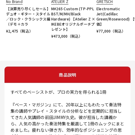
No Brand
ATELIER Z
GRETSCH
【決算売り尽くしセール】
M#265 Custom (TP-PPL
Electromatic
デュオ・ギター・スタイル
BST/M/MH/Black
Jet(Cadillac
／ロック・クラシックス編
Hardware) 【Atelier Z ×
Green/Rosewood) 
（デモ＋カラ
IKEBEオリジナルポーチプ
価】
レゼント】
¥
2,475
（税込）
¥
77,000
（税込）
¥
473,000
（税込）
商品説明
すべてのベーシストが、プロの実力を得られる1冊
『ベース・マガジン』にて、20年以上にもわたって奏法特
集の講師やプレイ・スタイルの分析などを定期的に担当し
てきた人気講師の前田JIMMY久史。彼が担当した講義か
ら、人気の高かった奏法特集を厳選して1冊のムックにまと
めました。疲れない弾き方、効率的なポジショニングの思