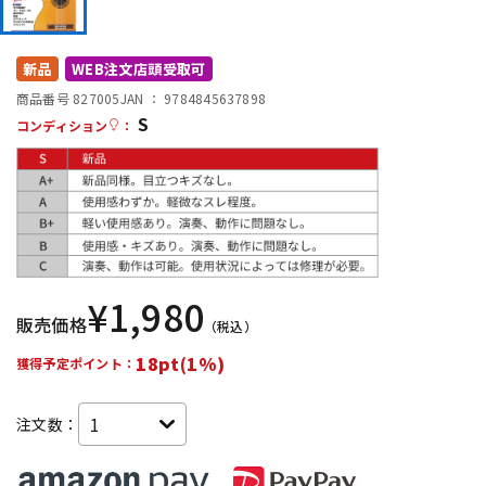
DTM オンライン納品
レコーディング機器
新品
WEB注文店頭受取可
配信/ライブ機器
楽器アクセサリ
商品番号 827005
JAN ：
9784845637898
S
コンディション
：
中古
ヴィンテージ
¥
1,980
販売価格
（税込）
18pt(1%)
獲得予定ポイント：
注文数：