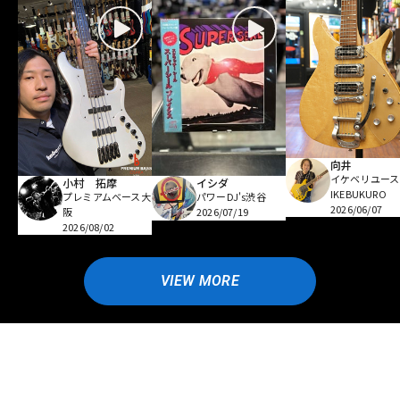
向井
イケベリユース
小村 拓摩
イシダ
IKEBUKURO
プレミアムベース大
パワーDJ's渋谷
2026/06/07
阪
2026/07/19
2026/08/02
VIEW MORE