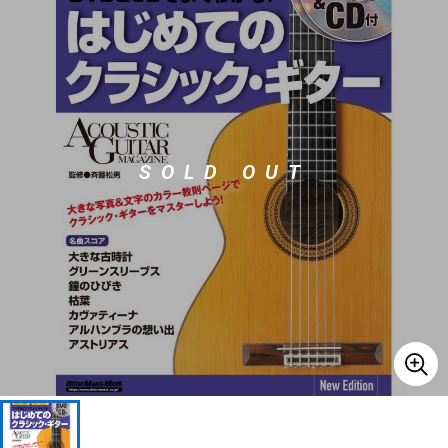
ベース
ウクレレ
ドラム
パーカッション
SOLD OUT
キーボード
電子ピアノ
管楽器
その他楽器
アンプ
エフェクター
DJ機器
DTM