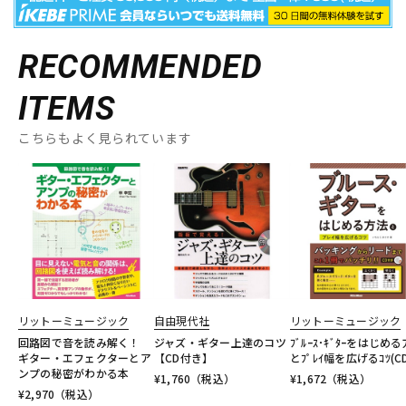
RECOMMENDED
ITEMS
こちらもよく見られています
リットーミュージック
自由現代社
リットーミュージック
回路図で音を読み解く！
ジャズ・ギター上達のコツ
ﾌﾞﾙｰｽ･ｷﾞﾀｰをはじめ
ギター・エフェクターとア
【CD付き】
とﾌﾟﾚｲ幅を広げるｺﾂ(C
ンプの秘密がわかる本
¥
1,760
（税込）
¥
1,672
（税込）
¥
2,970
（税込）