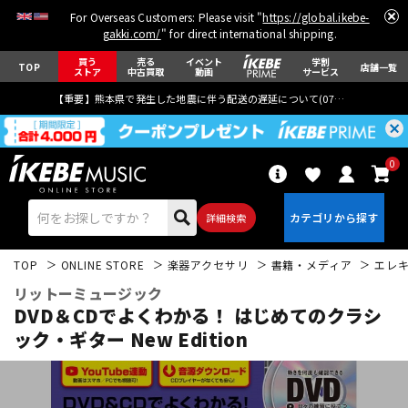
For Overseas Customers: Please visit "
https://global.ikebe-
gakki.com/
" for direct international shipping.
買う
売る
イベント
学割
TOP
店舗一覧
ストア
中古買取
動画
サービス
【重要】熊本県で発生した地震に伴う配送の遅延について(
07月29日
更新)
0
詳細検索
TOP
ONLINE STORE
楽器アクセサリ
書籍・メディア
エレ
リットーミュージック
DVD＆CDでよくわかる！ はじめてのクラシ
ック・ギター New Edition
エレキギター
アコギ/エレアコ