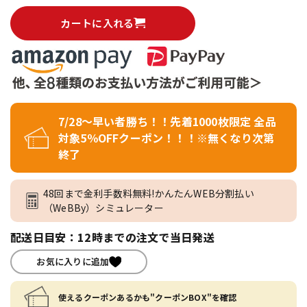
カートに入れる
7/28～早い者勝ち！！先着1000枚限定 全品
対象5％OFFクーポン！！！※無くなり次第
終了
48回まで金利手数料無料!かんたんWEB分割払い
（WeBBy）シミュレーター
配送日目安：12時までの注文で当日発送
お気に入りに追加
使えるクーポンあるかも"クーポンBOX"を確認