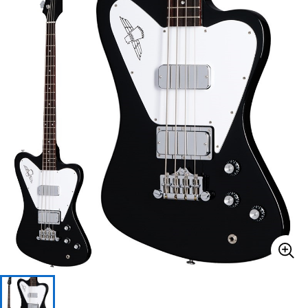
ベース
ウクレレ
ドラム
パーカッション
キーボード
電子ピアノ
管楽器
その他楽器
アンプ
エフェクター
DJ機器
DTM