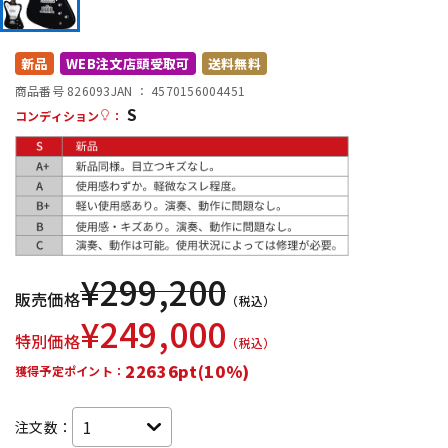
DTM オンライン納品
レコーディング機器
新品
WEB注文店頭受取可
送料無料
配信/ライブ機器
楽器アクセサリ
商品番号 826093
JAN ：
4570156004451
S
コンディション
：
中古
ヴィンテージ
¥
299,200
販売価格
（税込）
¥
249,000
特別価格
（税込）
22636pt(10%)
獲得予定ポイント：
注文数：