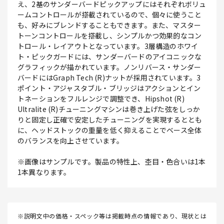
え、2基のサンダーバードピックアップにはそれぞれボリュ
ームコントロールが搭載されているので、個々に使うこと
も、好みにブレンドすることもできます。また、マスター
トーンコントロールを搭載し、シンプルかつ効果的なコン
トロール・レイアウトとなっています。3層構造のホワイ
ト・ピックガードには、サンダーバードのアイコニックな
グラフィックが描かれています。ノンリバース・サンダー
バードにはGraph Tech (R)ナットが採用されています。3
ポイント・アジャスタブル・ブリッジはアクションとイン
トネーションをフルレンジで調整でき、Hipshot (R)
Ultralite (R)チューニングマシンは巻き上げた弦をしっか
りと固定し正確で安定したチューニングを実現するととも
に、ヘッドストックの重量を低く抑えることでベース全体
のバランスを向上させています。
※画像はサンプルです。製品の特性上、杢目・色合いは1本
1本異なります。
※説明文中の価格・スペック等は掲載時点の情報であり、現状とは