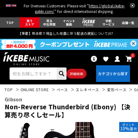
For Overseas Customers: Please visit "
https://global.ikebe-
gakki.com/
" for direct international shipping.
買う
売る
イベント
学割
TOP
店舗一覧
ストア
中古買取
動画
サービス
【重要】熊本県で発生した地震に伴う配送の遅延について(
07月29日
更新)
0
詳細検索
TOP
ONLINE STORE
ベース
エレキベース
変形ベース
G
Gibson
Non-Reverse Thunderbird (Ebony) 【決
算売り尽くしセール】
エレキギター
アコギ/エレアコ
ポイント
10%
還元