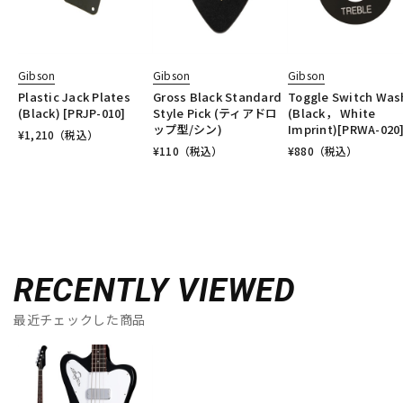
Gibson
Gibson
Gibson
Plastic Jack Plates
Gross Black Standard
Toggle Switch Was
(Black) [PRJP-010]
Style Pick (ティアドロ
(Black， White
ップ型/シン)
Imprint)[PRWA-020
¥
1,210
（税込）
¥
110
（税込）
¥
880
（税込）
RECENTLY VIEWED
最近チェックした商品