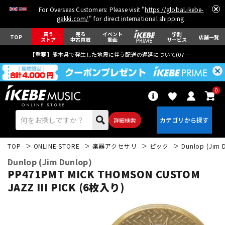
For Overseas Customers: Please visit "
https://global.ikebe-
gakki.com/
" for direct international shipping.
買う
売る
イベント
学割
TOP
店舗一覧
ストア
中古買取
動画
サービス
【重要】熊本県で発生した地震に伴う配送の遅延について(
07月29日
更新)
0
詳細検索
TOP
ONLINE STORE
楽器アクセサリ
ピック
Dunlop (Jim 
Dunlop (Jim Dunlop)
PP471PMT MICK THOMSON CUSTOM
JAZZ III PICK (6枚入り)
エレキギター
アコギ/エレアコ