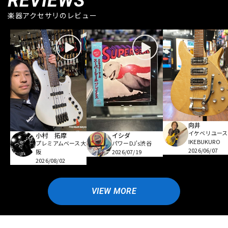
REVIEWS
楽器アクセサリのレビュー
向井
イケベリユース
小村 拓摩
イシダ
IKEBUKURO
プレミアムベース大
パワーDJ's渋谷
2026/06/07
阪
2026/07/19
2026/08/02
VIEW MORE