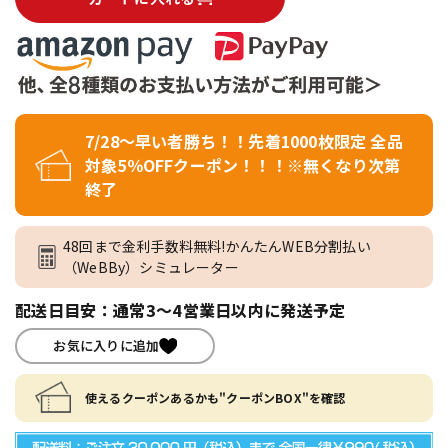
7/28～早い者勝ち！！先着1000枚限定 全品
対象5％OFFクーポン！！！※無くなり次第
終了
48回まで金利手数料無料!かんたんWEB分割払い
（WeBBy）シミュレーター
配送日目安：通常3～4営業日以内に発送予定
お気に入りに追加
使えるクーポンあるかも"クーポンBOX"を確認