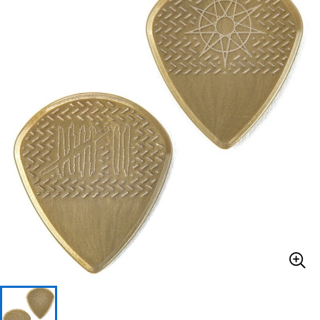
ベース
ウクレレ
ドラム
パーカッション
キーボード
電子ピアノ
管楽器
その他楽器
アンプ
エフェクター
DJ機器
DTM