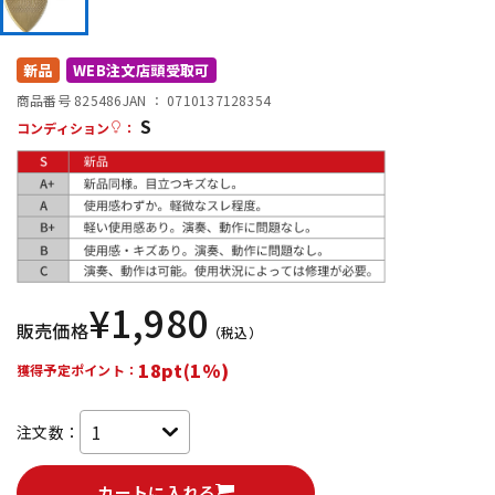
DTM オンライン納品
レコーディング機器
新品
WEB注文店頭受取可
配信/ライブ機器
楽器アクセサリ
商品番号 825486
JAN ：
0710137128354
S
コンディション
：
中古
ヴィンテージ
¥
1,980
販売価格
（税込）
18pt(1%)
獲得予定ポイント：
注文数：
カートに入れる