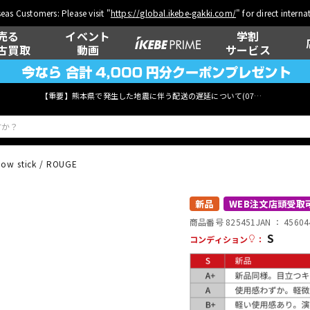
eas Customers: Please visit "
https://global.ikebe-gakki.com/
" for direct intern
売る
イベント
学割
古買取
動画
サービス
【重要】熊本県で発生した地震に伴う配送の遅延について(
07月29日
更新)
bow stick / ROUGE
ベース
ウクレレ
新品
WEB注文店頭受取
商品番号 825451
JAN ：
45604
S
コンディション
：
管楽器
その他楽器