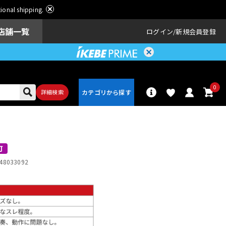
ational shipping.
店舗一覧
ログイン
新規会員登録
0
詳細検索
パーカッショ
ドラム
ン
可
48033092
アンプ
エフェクター