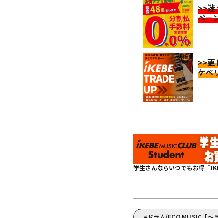
>>
ペー
>>
ケベ
学生さんならいつでもお得『IKEBE 
ドラム/ECO MUSIC【