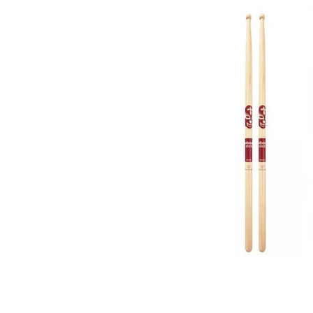
DJ機器
DTM
中古
ヴィンテー