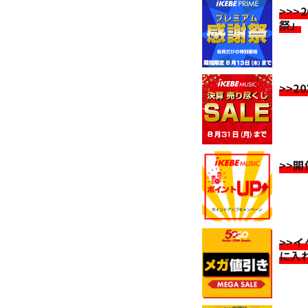
>>>
祭」
>>2
>>
>>
に入