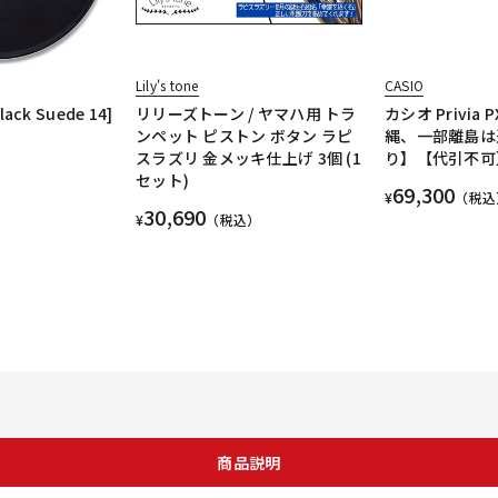
Lily's tone
CASIO
lack Suede 14]
リリーズトーン / ヤマハ用 トラ
カシオ Privia 
ンペット ピストン ボタン ラピ
縄、一部離島は
スラズリ 金メッキ仕上げ 3個 (1
り】【代引不可
セット)
69,300
¥
（税込
30,690
¥
（税込）
商品説明