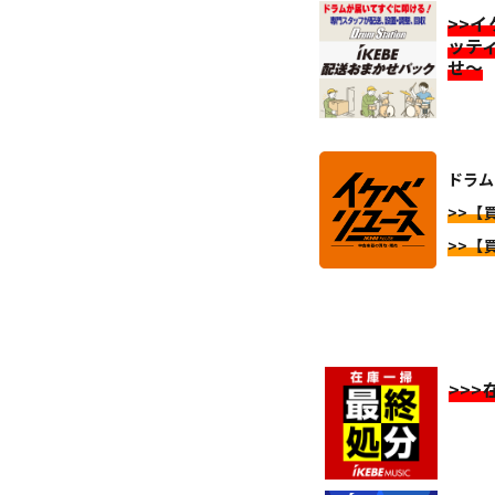
>>
ッテ
せ～
ドラム
>>【買
>>【買
>>