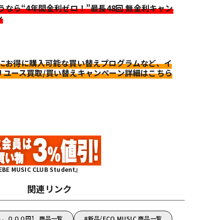
迷うなら“4年間金利ゼロ！”最長48回 無金利キャン
ン
更にお得に購入可能な買い替えプログラムなど、イ
リユース買取/買い替えキャンペーン詳細はこちら
MUSIC CLUB Student』
関連リンク
～５，０００円】 商品一覧
新品/ECO MUSIC 商品一覧