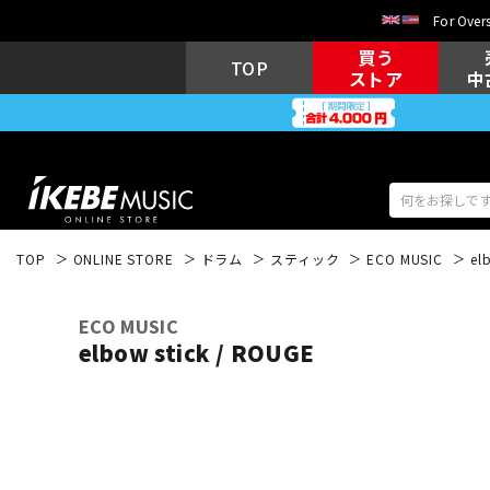
For Overs
買う
TOP
ストア
中
TOP
ONLINE STORE
ドラム
スティック
ECO MUSIC
el
アコギ/エレ
エレキギター
アコ
ECO MUSIC
elbow stick / ROUGE
キーボード
電子ピアノ