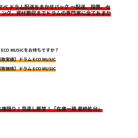
イケベ ドラム配送おまかせパック ～配送、設置、セ
ィング、資材撤収までドラムの専門家に全ておまか
 ECO MUSICをお持ちですか？
取実績】ドラム ECO MUSIC
取価格】ドラム ECO MUSIC
>在庫限り！見逃し厳禁！「在庫一掃 最終処分」