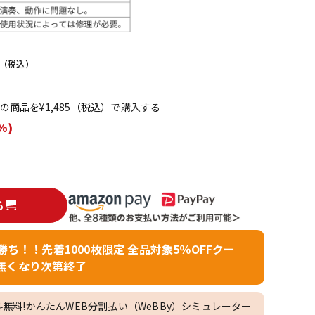
配信/ライブ
楽器アクセサ
機器
リ
（税込）
てこの商品を¥1,485（税込）で購入する
%)
る
者勝ち！！先着1000枚限定 全品対象5％OFFクー
無くなり次第終了
料無料!かんたんWEB分割払い（WeBBy）シミュレーター