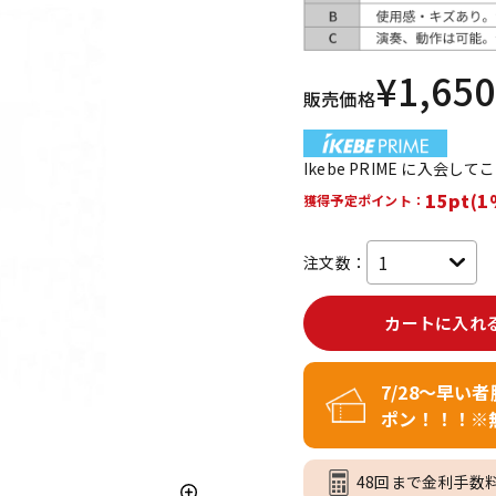
DTM オンラ
レコーディン
イン納品
グ機器
¥
1,650
販売価格
ジ
Ikebe PRIME に入会し
15pt(1
獲得予定ポイント：
注文数：
カートに入れ
7/28～早い
ポン！！！※
48回まで金利手数