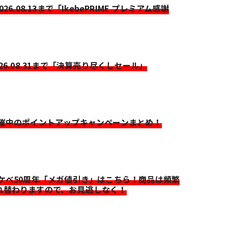
2026.08.13まで「IkebePRIME プレミアム感謝
026.08.31まで「決算売り尽くしセール」
開催中のポイントアップキャンペーンまとめ！
イケベ50周年「メガ値引き」はこちら！商品は頻繁
れ替わりますので、お見逃しなく！