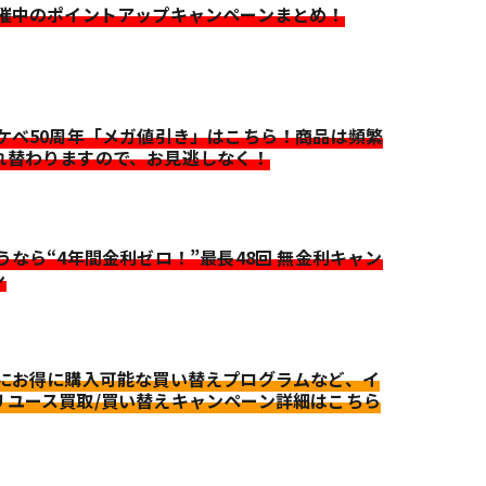
開催中のポイントアップキャンペーンまとめ！
イケベ50周年「メガ値引き」はこちら！商品は頻繁
れ替わりますので、お見逃しなく！
迷うなら“4年間金利ゼロ！”最長48回 無金利キャン
ン
更にお得に購入可能な買い替えプログラムなど、イ
リユース買取/買い替えキャンペーン詳細はこちら