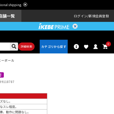
ational shipping.
店舗一覧
ログイン
新規会員登録
0
詳細検索
ーニーボール
パーカッショ
ドラム
ン
可
99118787
アンプ
エフェクター