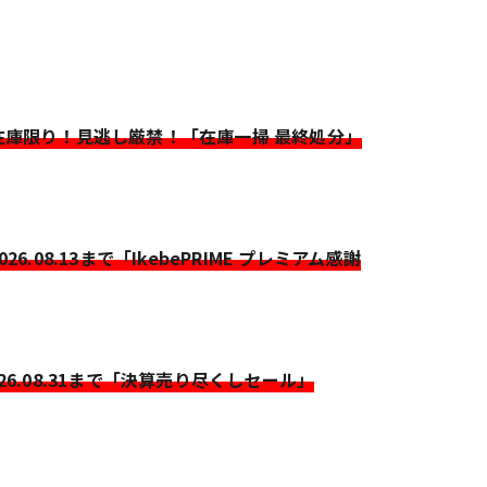
>在庫限り！見逃し厳禁！「在庫一掃 最終処分」
2026.08.13まで「IkebePRIME プレミアム感謝
026.08.31まで「決算売り尽くしセール」