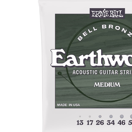
DJ機器
DTM
中古
ヴィンテー