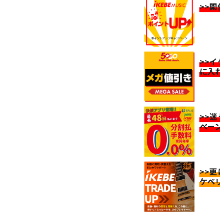
>>
>>
に入
>>
ペー
>>
ケベ