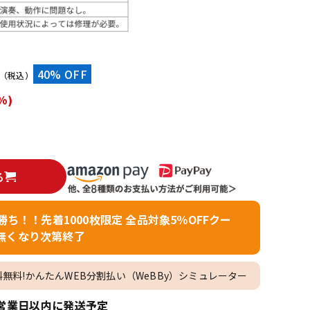
配信/ライブ
楽器アクセサ
機器
リ
）
40% OFF
（税込）
%)
る
者勝ち！！先着1000枚限定 全品対象5％OFFクー
無くなり次第終了
料無料!かんたんWEB分割払い（WeBBy）シミュレーター
営業日以内に発送予定