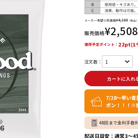
DTM オンラ
レコーディン
イン納品
グ機器
¥
4,180
メーカー希望小売価格
（税込
¥
2,508
販売価格
ジ
22pt(1
獲得予定ポイント：
注文数：
カートに入れ
7/28～早い
ポン！！！※
48回まで金利手数
配送日目安：通常3～4