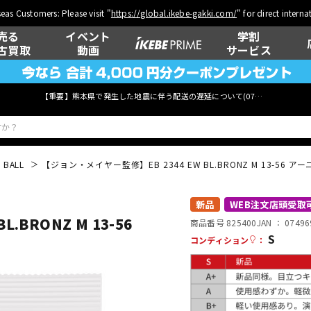
eas Customers: Please visit "
https://global.ikebe-gakki.com/
" for direct intern
売る
イベント
学割
古買取
動画
サービス
【重要】熊本県で発生した地震に伴う配送の遅延について(
07月29日
更新)
 BALL
【ジョン・メイヤー監修】EB 2344 EW BL.BRONZ M 13-56 ア
ベース
ウクレレ
新品
WEB注文店頭受取
.BRONZ M 13-56
商品番号 825400
JAN ：
07496
S
コンディション
：
管楽器
その他楽器