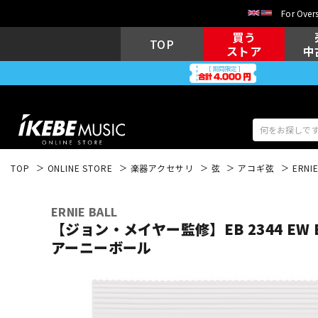
For Overs
買う
TOP
ストア
中
TOP
ONLINE STORE
楽器アクセサリ
弦
アコギ弦
ERNIE
アコギ/エレ
エレキギター
アコ
ERNIE BALL
【ジョン・メイヤー監修】EB 2344 EW BL
アーニーボール
キーボード
電子ピアノ