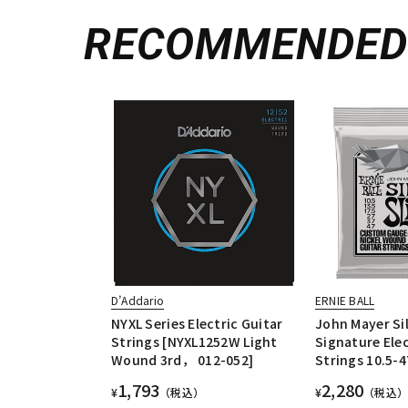
RECOMMENDE
D’Addario
ERNIE BALL
NYXL Series Electric Guitar
John Mayer Sil
Strings [NYXL1252W Light
Signature Elec
Wound 3rd， 012-052]
Strings 10.5-4
1,793
2,280
¥
（税込）
¥
（税込）