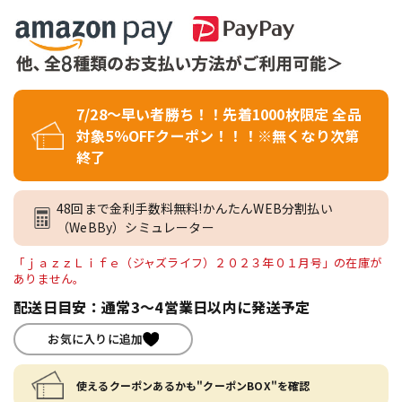
7/28～早い者勝ち！！先着1000枚限定 全品
対象5％OFFクーポン！！！※無くなり次第
終了
48回まで金利手数料無料!かんたんWEB分割払い
（WeBBy）シミュレーター
「ｊａｚｚＬｉｆｅ（ジャズライフ）２０２３年０１月号」の在庫が
ありません。
配送日目安：通常3～4営業日以内に発送予定
お気に入りに追加
使えるクーポンあるかも"クーポンBOX"を確認