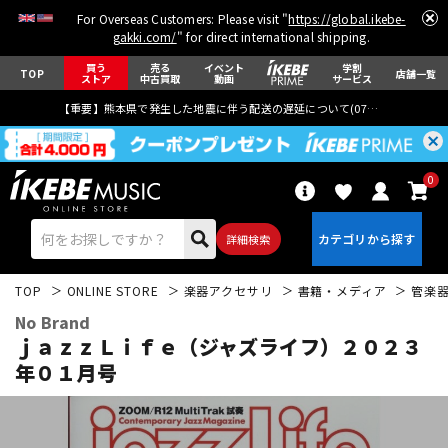
For Overseas Customers: Please visit "
https://global.ikebe-
gakki.com/
" for direct international shipping.
買う
売る
イベント
学割
TOP
店舗一覧
ストア
中古買取
動画
サービス
【重要】熊本県で発生した地震に伴う配送の遅延について(
07月29日
更新)
0
詳細検索
TOP
ONLINE STORE
楽器アクセサリ
書籍・メディア
管楽
No Brand
ｊａｚｚＬｉｆｅ（ジャズライフ）２０２３
年０１月号
エレキギター
アコギ/エレアコ