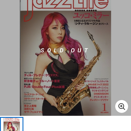
ベース
ウクレレ
ドラム
パーカッション
SOLD OUT
キーボード
電子ピアノ
管楽器
その他楽器
アンプ
エフェクター
DJ機器
DTM