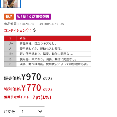
DTM オンライン納品
レコーディング機器
新品
WEB注文店頭受取可
配信/ライブ機器
楽器アクセサリ
商品番号 822828
JAN ：
4910053050135
S
コンディション
：
中古
ヴィンテージ
¥
970
販売価格
（税込）
¥
770
特別価格
（税込）
7pt(1%)
獲得予定ポイント：
注文数：