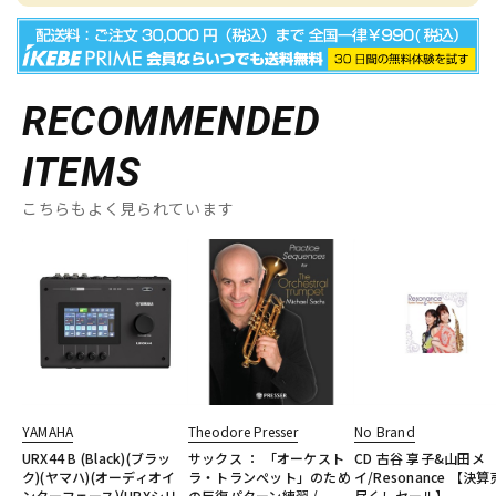
RECOMMENDED
ITEMS
こちらもよく見られています
YAMAHA
Theodore Presser
No Brand
URX44 B (Black)(ブラッ
サックス ： 「オーケスト
CD 古谷 享子&山田メ
ク)(ヤマハ)(オーディオイ
ラ・トランぺット」のため
イ/Resonance 【決
ンターフェース)(URXシリ
の反復パターン練習 /
尽くしセール】