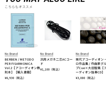
こちらもオススメ
No Brand
No Brand
No Brand
BERBEN / METODO
汎用メガネ二芯ACコー
現代アコーディオン
PER FISARMONICA
ド
ロ作品集 / 作曲家グ
Vol.2【アコーディオン教
プCue×大田智美【
¥
1,100
（税込）
則本】【輸入書籍】
ーディオン独奏CD】
¥
6,930
（税込）
¥
3,080
（税込）