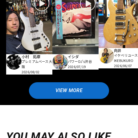
向井
イケベリユース
小村 拓摩
イシダ
IKEBUKURO
プレミアムベース大
パワーDJ's渋谷
2026/06/07
阪
2026/07/19
2026/08/02
VIEW MORE
YOU MAY ALSO LIKE