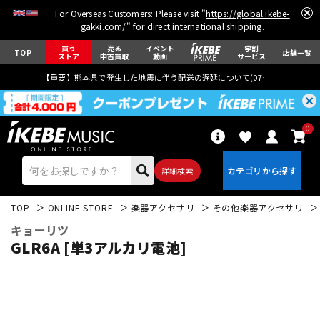
For Overseas Customers: Please visit "
https://global.ikebe-
gakki.com/
" for direct international shipping.
買う
売る
イベント
学割
TOP
店舗一覧
ストア
中古買取
動画
サービス
【重要】熊本県で発生した地震に伴う配送の遅延について(
07月29日
更新)
0
詳細検索
TOP
ONLINE STORE
楽器アクセサリ
その他楽器アクセサリ
キョーリツ
GLR6A [単3アルカリ電池]
エレキギター
アコギ/エレアコ