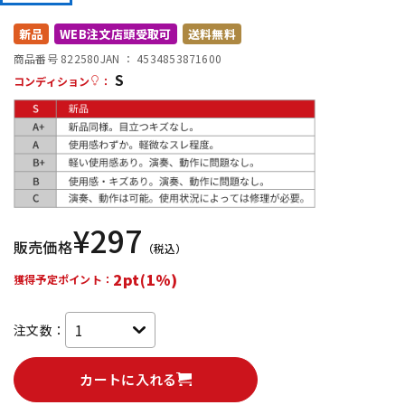
DTM オンライン納品
レコーディング機器
新品
WEB注文店頭受取可
送料無料
商品番号 822580
JAN ：
4534853871600
S
配信/ライブ機器
楽器アクセサリ
コンディション
：
中古
ヴィンテージ
¥
297
販売価格
（税込）
2pt(1%)
獲得予定ポイント：
注文数：
カートに入れる