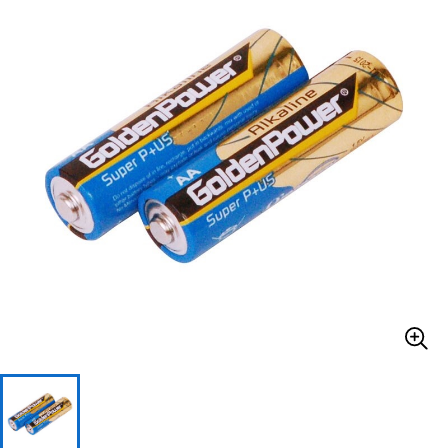
ベース
ウクレレ
ドラム
パーカッション
キーボード
電子ピアノ
管楽器
その他楽器
アンプ
エフェクター
DJ機器
DTM