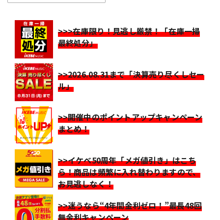
>>>在庫限り！見逃し厳禁！「在庫一掃
最終処分」
>>2026.08.31まで「決算売り尽くしセー
ル」
>>開催中のポイントアップキャンペーン
まとめ！
>>イケベ50周年「メガ値引き」はこち
ら！商品は頻繁に入れ替わりますので、
お見逃しなく！
>>迷うなら“4年間金利ゼロ！”最長48回
無金利キャンペーン