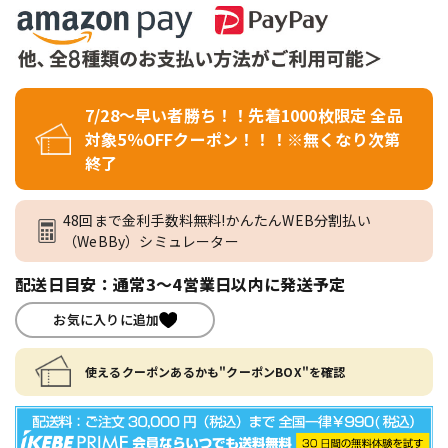
7/28～早い者勝ち！！先着1000枚限定 全品
対象5％OFFクーポン！！！※無くなり次第
終了
48回まで金利手数料無料!かんたんWEB分割払い
（WeBBy）シミュレーター
配送日目安：通常3～4営業日以内に発送予定
お気に入りに追加
使えるクーポンあるかも"クーポンBOX"を確認