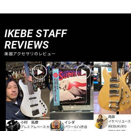
IKEBE STAFF
REVIEWS
楽器アクセサリのレビュー
向井
イケベリユース
小村 拓摩
イシダ
IKEBUKURO
プレミアムベース大
パワーDJ's渋谷
2026/06/07