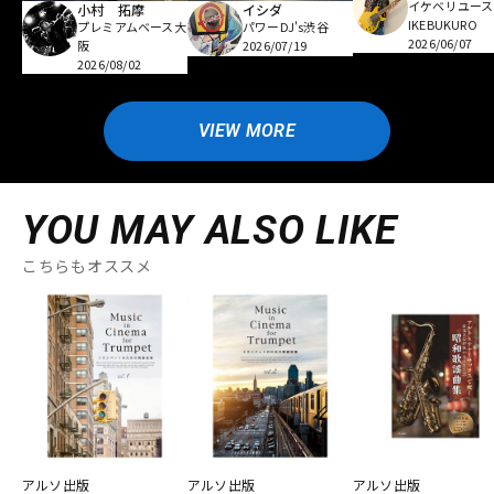
イケベリユース
小村 拓摩
イシダ
IKEBUKURO
プレミアムベース大
パワーDJ's渋谷
2026/06/07
阪
2026/07/19
2026/08/02
VIEW MORE
YOU MAY ALSO LIKE
こちらもオススメ
アルソ出版
アルソ出版
アルソ出版