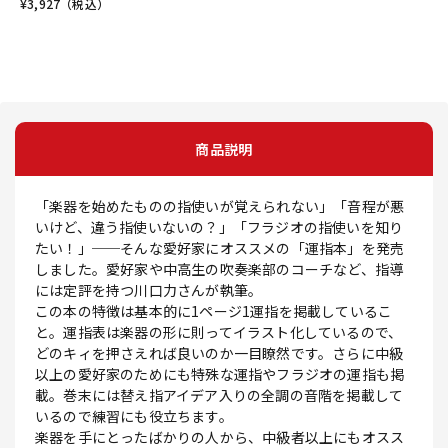
¥
3,927
（税込）
商品説明
「楽器を始めたものの指使いが覚えられない」「音程が悪
いけど、違う指使いないの？」「フラジオの指使いを知り
たい！」──そんな愛好家にオススメの「運指本」を発売
しました。愛好家や中高生の吹奏楽部のコーチなど、指導
には定評を持つ川口力さんが執筆。
この本の特徴は基本的に1ページ1運指を掲載しているこ
と。運指表は楽器の形に則ってイラスト化しているので、
どのキィを押さえれば良いのか一目瞭然です。さらに中級
以上の愛好家のためにも特殊な運指やフラジオの運指も掲
載。巻末には替え指アイデア入りの全調の音階を掲載して
いるので練習にも役立ちます。
楽器を手にとったばかりの人から、中級者以上にもオスス