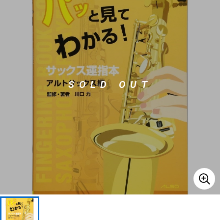
ベース
ウクレレ
ドラム
パーカッション
SOLD OUT
キーボード
電子ピアノ
管楽器
その他楽器
アンプ
エフェクター
DJ機器
DTM