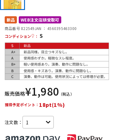
DTM オンライン納品
レコーディング機器
新品
WEB注文店頭受取可
配信/ライブ機器
楽器アクセサリ
商品番号 822549
JAN ：
4560395463300
S
コンディション
：
中古
ヴィンテージ
¥
1,980
販売価格
（税込）
18pt(1%)
獲得予定ポイント：
注文数：