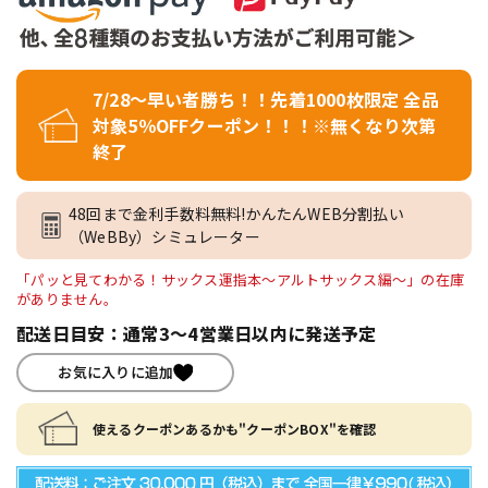
7/28～早い者勝ち！！先着1000枚限定 全品
対象5％OFFクーポン！！！※無くなり次第
終了
48回まで金利手数料無料!かんたんWEB分割払い
（WeBBy）シミュレーター
「パッと見てわかる！サックス運指本～アルトサックス編～」の在庫
がありません。
配送日目安：通常3～4営業日以内に発送予定
お気に入りに追加
使えるクーポンあるかも"クーポンBOX"を確認