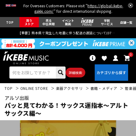
For Overseas Customers: Please visit "
https://global.ikebe-
gakki.com/
" for direct international shipping.
買う
売る
イベント
学割
TOP
店舗一覧
ストア
中古買取
動画
サービス
【重要】熊本県で発生した地震に伴う配送の遅延について(
07月29日
更新)
0
詳細検索
TOP
ONLINE STORE
楽器アクセサリ
書籍・メディア
管楽
アルソ出版
パッと見てわかる！サックス運指本～アルト
サックス編～
エレキギター
アコギ/エレアコ